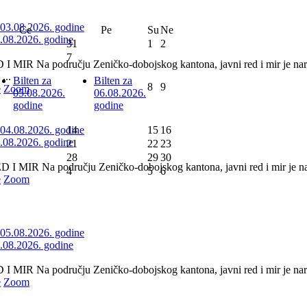
Ce
Pe
Su
Ne
3.08.2026. godine
31
1
2
7
 MIR Na području Zeničko-dobojskog kantona, javni red i mir je nar
...
Bilten za
Bilten za
8
9
e
Zoom
05.08.2026.
06.08.2026.
godine
godine
14
15
16
4.08.2026. godine
21
22
23
28
29
30
 MIR Na području Zeničko-dobojskog kantona, javni red i mir je nar
4
5
6
e
Zoom
5.08.2026. godine
 MIR Na području Zeničko-dobojskog kantona, javni red i mir je naru
e
Zoom