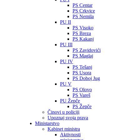
PS Centar
PS Crkvice
PS Nemila
PU II
PS Visoko
PS Breza
PS Kakanj
PU III
PS Zavidovići
PS Maglaj
PU IV
PS Tešanj
PS Usora
PS Doboj Jug
PU V
PS Olovo
PS Vareš
PU Žepče
PS Žepče
Činovi u policiji
Upoznaj svoja prava
Ministarstvo
Kabinet ministra
Aktivnosti