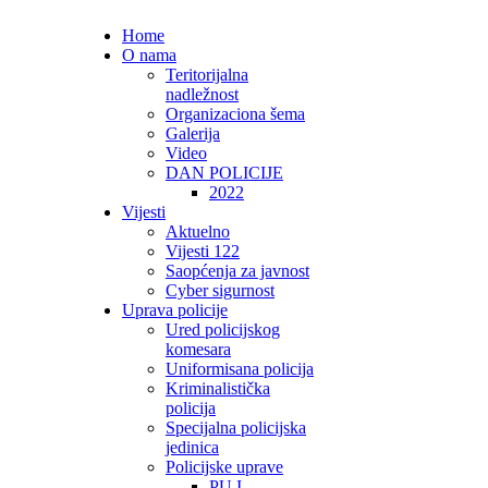
Home
O nama
Teritorijalna
nadležnost
Organizaciona šema
Galerija
Video
DAN POLICIJE
2022
Vijesti
Aktuelno
Vijesti 122
Saopćenja za javnost
Cyber sigurnost
Uprava policije
Ured policijskog
komesara
Uniformisana policija
Kriminalistička
policija
Specijalna policijska
jedinica
Policijske uprave
PU I