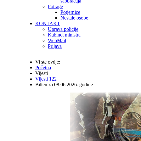
saobraćaja
Potrage
Potjernice
Nestale osobe
KONTAKT
Uprava policije
Kabinet ministra
WebMail
Prijava
Vi ste ovdje:
Početna
Vijesti
Vijesti 122
Bilten za 08.06.2026. godine