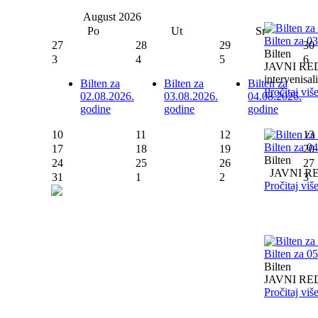
August
2026
Po
Ut
Sr
Bilten za 0
27
28
29
30
Bilten
3
4
5
6
JAVNI RED I
intervenisali 
Bilten za
Bilten za
Bilten za
Pročitaj viš
02.08.2026.
03.08.2026.
04.08.2026.
godine
godine
godine
10
11
12
13
Bilten za 0
17
18
19
20
Bilten
24
25
26
27
JAVNI RED I
31
1
2
3
Pročitaj viš
Bilten za 0
Bilten
JAVNI RED I
Pročitaj viš