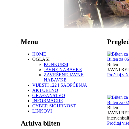
Menu
Pregled
HOME
OGLASI
Bilten za 0
KONKURSI
Bilten
JAVNE NABAVKE
JAVNI RED I
ZAVRŠENE JAVNE
Pročitaj viš
NABAVKE
VIJESTI 122 I SAOPĆENJA
AKTUELNO
GRAĐANSTVO
INFORMACIJE
Bilten za 0
CYBER SIGURNOST
Bilten
LINKOVI
JAVNI RED I
intervenisali 
Arhiva bilten
Pročitaj viš