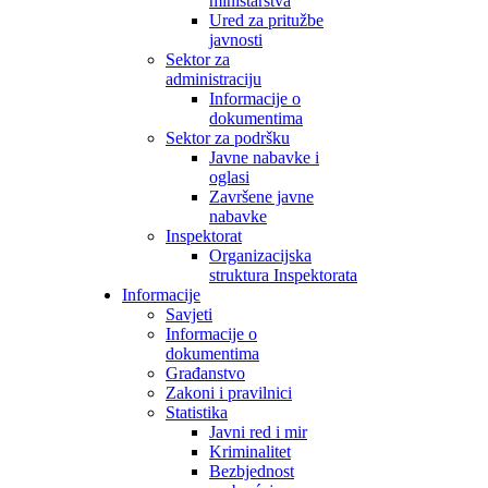
ministarstva
Ured za pritužbe
javnosti
Sektor za
administraciju
Informacije o
dokumentima
Sektor za podršku
Javne nabavke i
oglasi
Završene javne
nabavke
Inspektorat
Organizacijska
struktura Inspektorata
Informacije
Savjeti
Informacije o
dokumentima
Građanstvo
Zakoni i pravilnici
Statistika
Javni red i mir
Kriminalitet
Bezbjednost