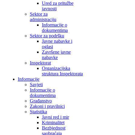
Ured za pritužbe
javnosti
Sektor za
administraciju
Informacije o
dokumentima
Sektor za podršku
Javne nabavke i
oglasi
Završene javne
nabavke
Inspektorat
Organizacijska
struktura Inspektorata
Informacije
Savjeti
Informacije o
dokumentima
Građanstvo
Zakoni i pravilnici
Statistika
Javni red i mir
Kriminalitet
Bezbjednost
saobraćaja