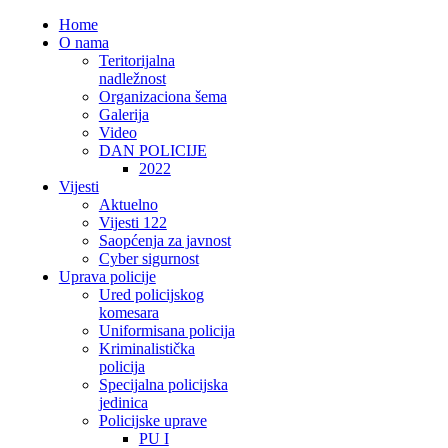
Home
O nama
Teritorijalna
nadležnost
Organizaciona šema
Galerija
Video
DAN POLICIJE
2022
Vijesti
Aktuelno
Vijesti 122
Saopćenja za javnost
Cyber sigurnost
Uprava policije
Ured policijskog
komesara
Uniformisana policija
Kriminalistička
policija
Specijalna policijska
jedinica
Policijske uprave
PU I