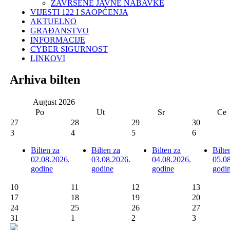
ZAVRŠENE JAVNE NABAVKE
VIJESTI 122 I SAOPĆENJA
AKTUELNO
GRAĐANSTVO
INFORMACIJE
CYBER SIGURNOST
LINKOVI
Arhiva bilten
August
2026
Po
Ut
Sr
Ce
27
28
29
30
3
4
5
6
Bilten za
Bilten za
Bilten za
Bilte
02.08.2026.
03.08.2026.
04.08.2026.
05.0
godine
godine
godine
godi
10
11
12
13
17
18
19
20
24
25
26
27
31
1
2
3