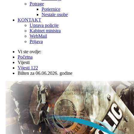
Potrage
Potjernice
Nestale osobe
KONTAKT
Uprava policije
Kabinet ministra
WebMail
Prijava
Vi ste ovdje:
Početna
Vijesti
Vijesti 122
Bilten za 06.06.2026. godine