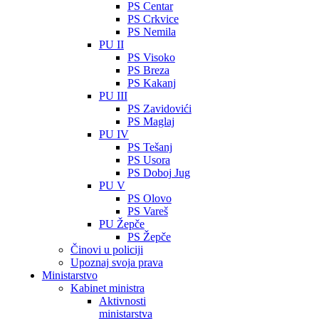
PS Centar
PS Crkvice
PS Nemila
PU II
PS Visoko
PS Breza
PS Kakanj
PU III
PS Zavidovići
PS Maglaj
PU IV
PS Tešanj
PS Usora
PS Doboj Jug
PU V
PS Olovo
PS Vareš
PU Žepče
PS Žepče
Činovi u policiji
Upoznaj svoja prava
Ministarstvo
Kabinet ministra
Aktivnosti
ministarstva