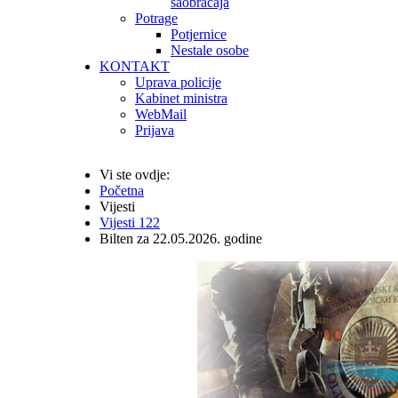
saobraćaja
Potrage
Potjernice
Nestale osobe
KONTAKT
Uprava policije
Kabinet ministra
WebMail
Prijava
Vi ste ovdje:
Početna
Vijesti
Vijesti 122
Bilten za 22.05.2026. godine