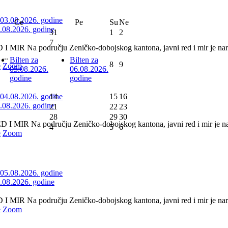
Ce
Pe
Su
Ne
3.08.2026. godine
31
1
2
7
 MIR Na području Zeničko-dobojskog kantona, javni red i mir je nar
...
Bilten za
Bilten za
8
9
e
Zoom
05.08.2026.
06.08.2026.
godine
godine
14
15
16
4.08.2026. godine
21
22
23
28
29
30
 MIR Na području Zeničko-dobojskog kantona, javni red i mir je nar
4
5
6
e
Zoom
5.08.2026. godine
 MIR Na području Zeničko-dobojskog kantona, javni red i mir je naru
e
Zoom