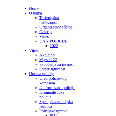
Home
O nama
Teritorijalna
nadležnost
Organizaciona šema
Galerija
Video
DAN POLICIJE
2022
Vijesti
Aktuelno
Vijesti 122
Saopćenja za javnost
Cyber sigurnost
Uprava policije
Ured policijskog
komesara
Uniformisana policija
Kriminalistička
policija
Specijalna policijska
jedinica
Policijske uprave
PU I