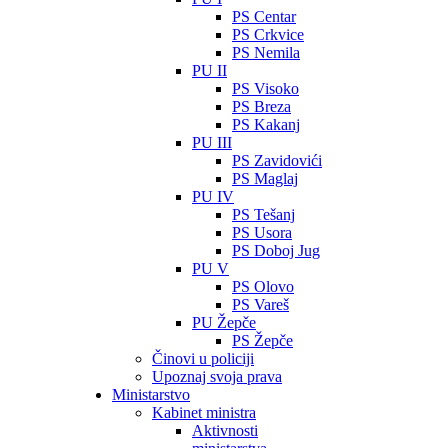
PS Centar
PS Crkvice
PS Nemila
PU II
PS Visoko
PS Breza
PS Kakanj
PU III
PS Zavidovići
PS Maglaj
PU IV
PS Tešanj
PS Usora
PS Doboj Jug
PU V
PS Olovo
PS Vareš
PU Žepče
PS Žepče
Činovi u policiji
Upoznaj svoja prava
Ministarstvo
Kabinet ministra
Aktivnosti