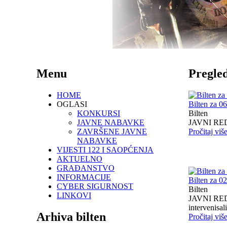
Menu
Pregled
HOME
OGLASI
Bilten za 0
KONKURSI
Bilten
JAVNE NABAVKE
JAVNI RED I
ZAVRŠENE JAVNE
Pročitaj viš
NABAVKE
VIJESTI 122 I SAOPĆENJA
AKTUELNO
GRAĐANSTVO
INFORMACIJE
Bilten za 0
CYBER SIGURNOST
Bilten
LINKOVI
JAVNI RED I
intervenisali 
Arhiva bilten
Pročitaj viš