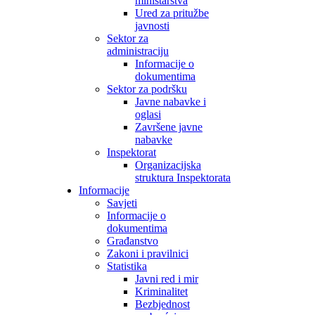
ministarstva
Ured za pritužbe
javnosti
Sektor za
administraciju
Informacije o
dokumentima
Sektor za podršku
Javne nabavke i
oglasi
Završene javne
nabavke
Inspektorat
Organizacijska
struktura Inspektorata
Informacije
Savjeti
Informacije o
dokumentima
Građanstvo
Zakoni i pravilnici
Statistika
Javni red i mir
Kriminalitet
Bezbjednost