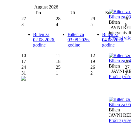
August
2026
Po
Ut
Sr
Bilten za 0
27
28
29
30
Bilten
3
4
5
6
JAVNI RED I
intervenisali 
Bilten za
Bilten za
Bilten za
Pročitaj viš
02.08.2026.
03.08.2026.
04.08.2026.
godine
godine
godine
10
11
12
13
Bilten za 0
17
18
19
20
Bilten
24
25
26
27
JAVNI RED I
31
1
2
3
Pročitaj viš
Bilten za 0
Bilten
JAVNI RED I
Pročitaj viš