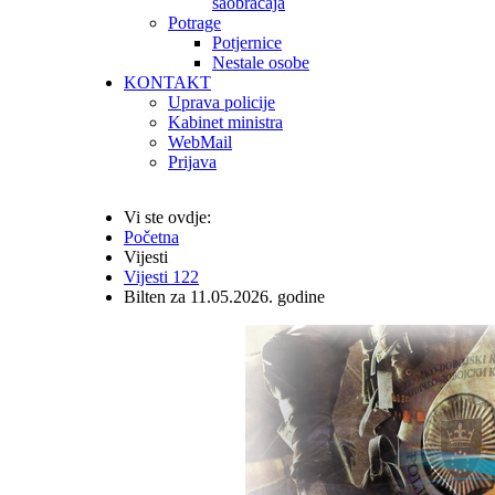
saobraćaja
Potrage
Potjernice
Nestale osobe
KONTAKT
Uprava policije
Kabinet ministra
WebMail
Prijava
Vi ste ovdje:
Početna
Vijesti
Vijesti 122
Bilten za 11.05.2026. godine