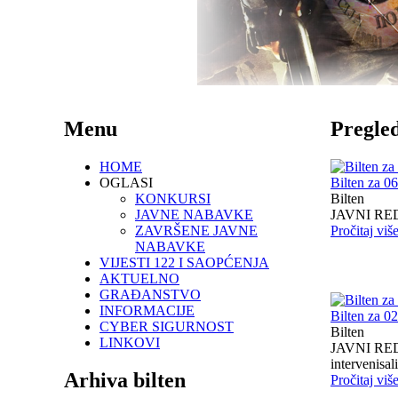
Menu
Pregled
HOME
OGLASI
Bilten za 0
KONKURSI
Bilten
JAVNE NABAVKE
JAVNI RED I
ZAVRŠENE JAVNE
Pročitaj viš
NABAVKE
VIJESTI 122 I SAOPĆENJA
AKTUELNO
GRAĐANSTVO
INFORMACIJE
Bilten za 0
CYBER SIGURNOST
Bilten
LINKOVI
JAVNI RED I
intervenisali 
Arhiva bilten
Pročitaj viš