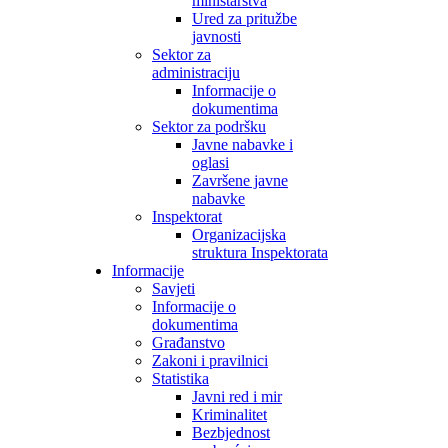
ministarstva
Ured za pritužbe
javnosti
Sektor za
administraciju
Informacije o
dokumentima
Sektor za podršku
Javne nabavke i
oglasi
Završene javne
nabavke
Inspektorat
Organizacijska
struktura Inspektorata
Informacije
Savjeti
Informacije o
dokumentima
Građanstvo
Zakoni i pravilnici
Statistika
Javni red i mir
Kriminalitet
Bezbjednost