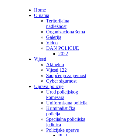
Home
O nama
Teritorijalna
nadležnost
Organizaciona šema
Galerija
Video
DAN POLICIJE
2022
Vijesti
Aktuelno
Vijesti 122
Saopćenja za javnost
Cyber sigurnost
Uprava policije
Ured policijskog
komesara
Uniformisana policija
Kriminalistička
policija
Specijalna policijska
jedinica
Policijske uprave
PU I