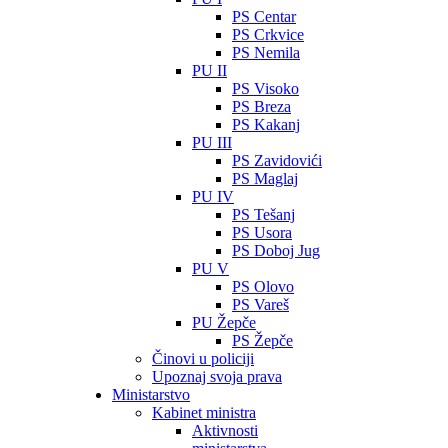
PS Centar
PS Crkvice
PS Nemila
PU II
PS Visoko
PS Breza
PS Kakanj
PU III
PS Zavidovići
PS Maglaj
PU IV
PS Tešanj
PS Usora
PS Doboj Jug
PU V
PS Olovo
PS Vareš
PU Žepče
PS Žepče
Činovi u policiji
Upoznaj svoja prava
Ministarstvo
Kabinet ministra
Aktivnosti