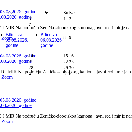
Ce
Pe
Su
Ne
3.08.2026. godine
31
1
2
7
 MIR Na području Zeničko-dobojskog kantona, javni red i mir je nar
...
Bilten za
Bilten za
8
9
e
Zoom
05.08.2026.
06.08.2026.
godine
godine
14
15
16
4.08.2026. godine
21
22
23
28
29
30
 MIR Na području Zeničko-dobojskog kantona, javni red i mir je nar
4
5
6
e
Zoom
5.08.2026. godine
 MIR Na području Zeničko-dobojskog kantona, javni red i mir je naru
e
Zoom