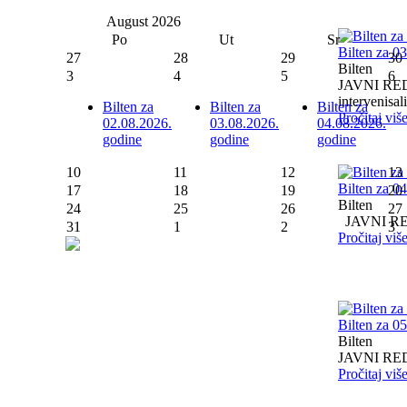
August
2026
Po
Ut
Sr
Bilten za 0
27
28
29
30
Bilten
3
4
5
6
JAVNI RED I
intervenisali 
Bilten za
Bilten za
Bilten za
Pročitaj viš
02.08.2026.
03.08.2026.
04.08.2026.
godine
godine
godine
10
11
12
13
Bilten za 0
17
18
19
20
Bilten
24
25
26
27
JAVNI RED I
31
1
2
3
Pročitaj viš
Bilten za 0
Bilten
JAVNI RED I
Pročitaj viš