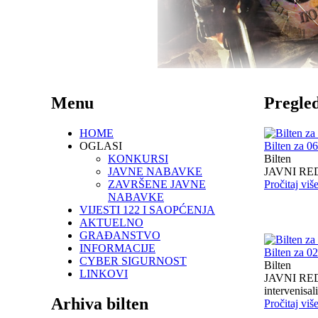
Menu
Pregled
HOME
OGLASI
Bilten za 0
KONKURSI
Bilten
JAVNE NABAVKE
JAVNI RED I
ZAVRŠENE JAVNE
Pročitaj viš
NABAVKE
VIJESTI 122 I SAOPĆENJA
AKTUELNO
GRAĐANSTVO
INFORMACIJE
Bilten za 0
CYBER SIGURNOST
Bilten
LINKOVI
JAVNI RED I
intervenisali 
Arhiva bilten
Pročitaj viš