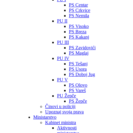
PS Centar
PS Crkvice
PS Nemila
PU II
PS Visoko
PS Breza
PS Kakanj
PU III
PS Zavidovići
PS Maglaj
PU IV
PS Tešanj
PS Usora
PS Doboj Jug
PU V
PS Olovo
PS Vareš
PU Žepče
PS Žepče
Činovi u policiji
Upoznaj svoja prava
Ministarstvo
Kabinet ministra
Aktivnosti