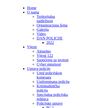
Home
O nama
Teritorijalna
nadležnost
Organizaciona šema
Galerija
Video
DAN POLICIJE
2022
Vijesti
Aktuelno
Vijesti 122
Saopćenja za javnost
Cyber sigurnost
Uprava policije
Ured policijskog
komesara
Uniformisana policija
Kriminalistička
policija
Specijalna policijska
jedinica
Policijske uprave
PU I