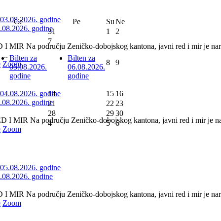
Ce
Pe
Su
Ne
3.08.2026. godine
31
1
2
7
 MIR Na području Zeničko-dobojskog kantona, javni red i mir je nar
...
Bilten za
Bilten za
8
9
e
Zoom
05.08.2026.
06.08.2026.
godine
godine
14
15
16
4.08.2026. godine
21
22
23
28
29
30
 MIR Na području Zeničko-dobojskog kantona, javni red i mir je nar
4
5
6
e
Zoom
5.08.2026. godine
 MIR Na području Zeničko-dobojskog kantona, javni red i mir je naru
e
Zoom