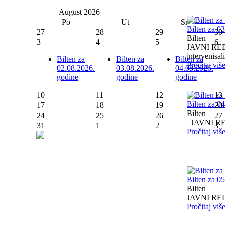
August
2026
Po
Ut
Sr
Bilten za 0
27
28
29
30
Bilten
3
4
5
6
JAVNI RED I
intervenisali 
Bilten za
Bilten za
Bilten za
Pročitaj viš
02.08.2026.
03.08.2026.
04.08.2026.
godine
godine
godine
10
11
12
13
Bilten za 0
17
18
19
20
Bilten
24
25
26
27
JAVNI RED I
31
1
2
3
Pročitaj viš
Bilten za 0
Bilten
JAVNI RED I
Pročitaj viš