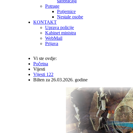
saobraćaja
Potrage
Potjernice
Nestale osobe
KONTAKT
Uprava policije
Kabinet ministra
WebMail
Prijava
Vi ste ovdje:
Početna
Vijesti
Vijesti 122
Bilten za 26.03.2026. godine