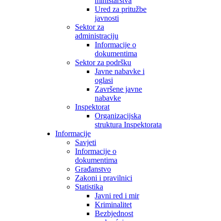
ministarstva
Ured za pritužbe
javnosti
Sektor za
administraciju
Informacije o
dokumentima
Sektor za podršku
Javne nabavke i
oglasi
Završene javne
nabavke
Inspektorat
Organizacijska
struktura Inspektorata
Informacije
Savjeti
Informacije o
dokumentima
Građanstvo
Zakoni i pravilnici
Statistika
Javni red i mir
Kriminalitet
Bezbjednost