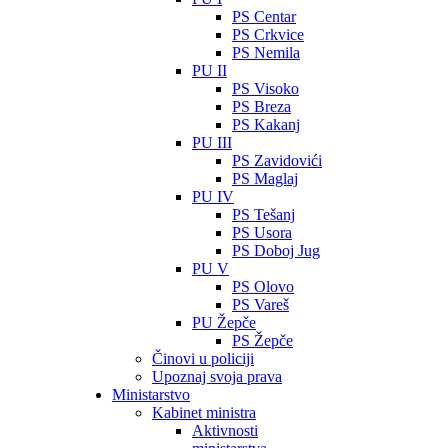
PS Centar
PS Crkvice
PS Nemila
PU II
PS Visoko
PS Breza
PS Kakanj
PU III
PS Zavidovići
PS Maglaj
PU IV
PS Tešanj
PS Usora
PS Doboj Jug
PU V
PS Olovo
PS Vareš
PU Žepče
PS Žepče
Činovi u policiji
Upoznaj svoja prava
Ministarstvo
Kabinet ministra
Aktivnosti