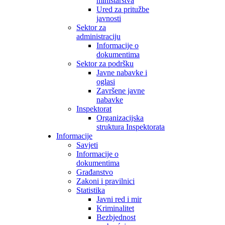
ministarstva
Ured za pritužbe
javnosti
Sektor za
administraciju
Informacije o
dokumentima
Sektor za podršku
Javne nabavke i
oglasi
Završene javne
nabavke
Inspektorat
Organizacijska
struktura Inspektorata
Informacije
Savjeti
Informacije o
dokumentima
Građanstvo
Zakoni i pravilnici
Statistika
Javni red i mir
Kriminalitet
Bezbjednost