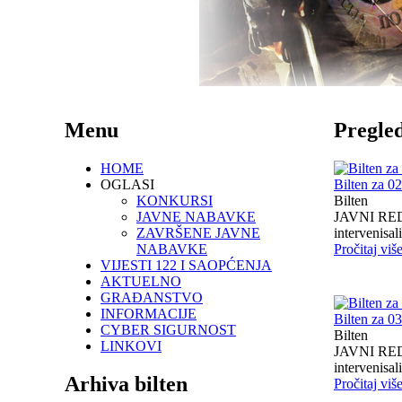
Menu
Pregled
HOME
OGLASI
Bilten za 0
KONKURSI
Bilten
JAVNE NABAVKE
JAVNI RED I
ZAVRŠENE JAVNE
intervenisali 
NABAVKE
Pročitaj viš
VIJESTI 122 I SAOPĆENJA
AKTUELNO
GRAĐANSTVO
INFORMACIJE
Bilten za 0
CYBER SIGURNOST
Bilten
LINKOVI
JAVNI RED I
intervenisali 
Arhiva bilten
Pročitaj viš