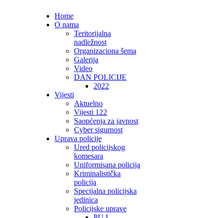
Home
O nama
Teritorijalna
nadležnost
Organizaciona šema
Galerija
Video
DAN POLICIJE
2022
Vijesti
Aktuelno
Vijesti 122
Saopćenja za javnost
Cyber sigurnost
Uprava policije
Ured policijskog
komesara
Uniformisana policija
Kriminalistička
policija
Specijalna policijska
jedinica
Policijske uprave
PU I