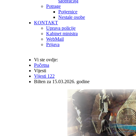
saobraćaja
Potrage
Potjernice
Nestale osobe
KONTAKT
Uprava policije
Kabinet ministra
WebMail
Prijava
Vi ste ovdje:
Početna
Vijesti
Vijesti 122
Bilten za 15.03.2026. godine