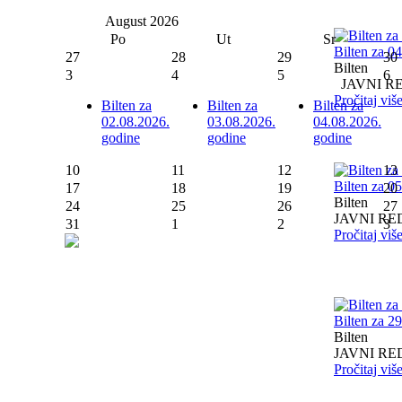
August
2026
Po
Ut
Sr
Bilten za 0
27
28
29
30
Bilten
3
4
5
6
JAVNI RED I
Pročitaj viš
Bilten za
Bilten za
Bilten za
02.08.2026.
03.08.2026.
04.08.2026.
godine
godine
godine
10
11
12
13
Bilten za 0
17
18
19
20
Bilten
24
25
26
27
JAVNI RED I
31
1
2
3
Pročitaj viš
Bilten za 2
Bilten
JAVNI RED I
Pročitaj viš