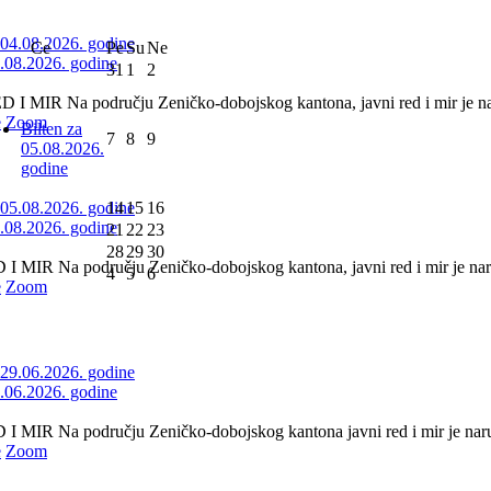
Ce
Pe
Su
Ne
4.08.2026. godine
31
1
2
 MIR Na području Zeničko-dobojskog kantona, javni red i mir je nar
e
Zoom
Bilten za
7
8
9
05.08.2026.
godine
14
15
16
5.08.2026. godine
21
22
23
28
29
30
 MIR Na području Zeničko-dobojskog kantona, javni red i mir je naru
4
5
6
e
Zoom
9.06.2026. godine
 MIR Na području Zeničko-dobojskog kantona javni red i mir je naruše
e
Zoom