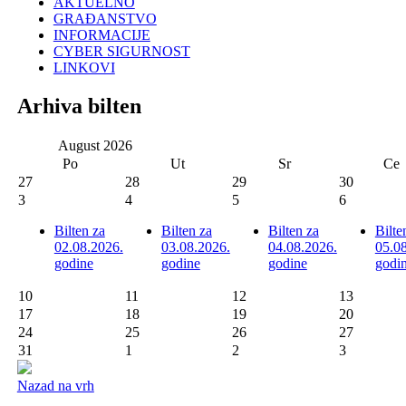
AKTUELNO
GRAĐANSTVO
INFORMACIJE
CYBER SIGURNOST
LINKOVI
Arhiva bilten
August
2026
Po
Ut
Sr
Ce
27
28
29
30
3
4
5
6
Bilten za
Bilten za
Bilten za
Bilte
02.08.2026.
03.08.2026.
04.08.2026.
05.0
godine
godine
godine
godi
10
11
12
13
17
18
19
20
24
25
26
27
31
1
2
3
Nazad na vrh