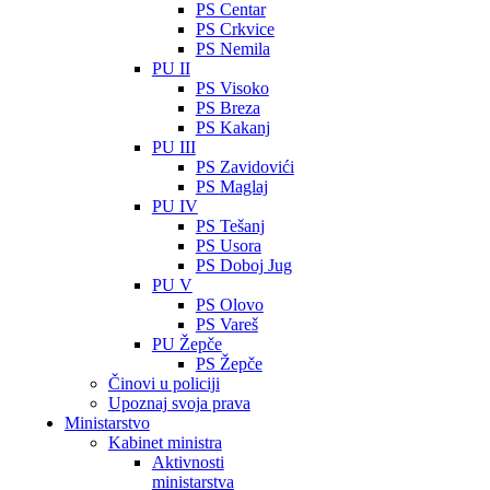
PS Centar
PS Crkvice
PS Nemila
PU II
PS Visoko
PS Breza
PS Kakanj
PU III
PS Zavidovići
PS Maglaj
PU IV
PS Tešanj
PS Usora
PS Doboj Jug
PU V
PS Olovo
PS Vareš
PU Žepče
PS Žepče
Činovi u policiji
Upoznaj svoja prava
Ministarstvo
Kabinet ministra
Aktivnosti
ministarstva