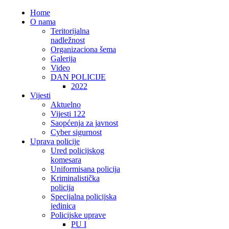
Home
O nama
Teritorijalna
nadležnost
Organizaciona šema
Galerija
Video
DAN POLICIJE
2022
Vijesti
Aktuelno
Vijesti 122
Saopćenja za javnost
Cyber sigurnost
Uprava policije
Ured policijskog
komesara
Uniformisana policija
Kriminalistička
policija
Specijalna policijska
jedinica
Policijske uprave
PU I