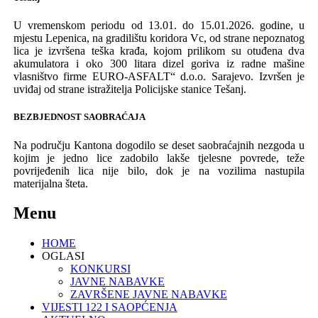
U vremenskom periodu od 13.01. do 15.01.2026. godine, u
mjestu Lepenica, na gradilištu koridora Vc, od strane nepoznatog
lica je izvršena teška krađa, kojom prilikom su otuđena dva
akumulatora i oko 300 litara dizel goriva iz radne mašine
vlasništvo firme EURO-ASFALT“ d.o.o. Sarajevo. Izvršen je
uviđaj od strane istražitelja Policijske stanice Tešanj.
BEZBJEDNOST
SAOBRA
Ć
AJA
Na
podru
č
ju
Kantona
dogodilo
se
deset s
aobra
ć
ajnih
nezgoda
u
kojim je jedno lice zadobilo lakše tjelesne povrede, teže
povrijeđenih lica nije bilo, dok je na vozilima nastupila
materijalna šteta.
Menu
HOME
OGLASI
KONKURSI
JAVNE NABAVKE
ZAVRŠENE JAVNE NABAVKE
VIJESTI 122 I SAOPĆENJA