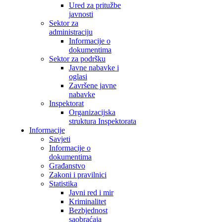
Ured za pritužbe
javnosti
Sektor za
administraciju
Informacije o
dokumentima
Sektor za podršku
Javne nabavke i
oglasi
Završene javne
nabavke
Inspektorat
Organizacijska
struktura Inspektorata
Informacije
Savjeti
Informacije o
dokumentima
Građanstvo
Zakoni i pravilnici
Statistika
Javni red i mir
Kriminalitet
Bezbjednost
saobraćaja