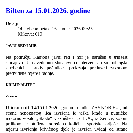
Bilten za 15.01.2026. godine
Detalji
Objavljeno petak, 16 Januar 2026 09:25
Klikova: 619
JAVNI RED I MIR
Na području Kantona javni red i mir je narušen u trinaest
slučajeva. U navedenim slučajevima intervenisali su policijski
službenici i protiv počinilaca prekršaja preduzeli zakonom
predviđene mjere i radnje.
KRIMINALITET
Zenica
U toku noći 14/15.01.2026. godine, u ulici ZAVNOBiH-a, od
strane nepoznatog lica izvršena je teška krađa u putničko
motorno vozilo „Škoda“ vlasništvo lica H.A., iz Zenice, kojom
prilikom je otuđena određena količina sportske odjeće. Na
mjestu izvršenja krivičnog djela je izvršen uviđaj od strane