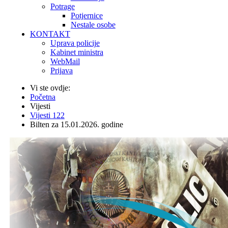
Potrage
Potjernice
Nestale osobe
KONTAKT
Uprava policije
Kabinet ministra
WebMail
Prijava
Vi ste ovdje:
Početna
Vijesti
Vijesti 122
Bilten za 15.01.2026. godine