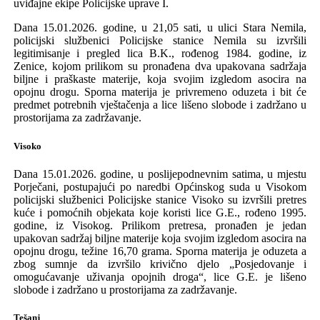
uviđajne ekipe Policijske uprave I.
Dana 15.01.2026. godine, u 21,05 sati, u ulici Stara Nemila,
policijski službenici Policijske stanice Nemila su izvršili
legitimisanje i pregled lica B.K., rođenog 1984. godine, iz
Zenice, kojom prilikom su pronađena dva upakovana sadržaja
biljne i praškaste materije, koja svojim izgledom asocira na
opojnu drogu. Sporna materija je privremeno oduzeta i bit će
predmet potrebnih vještačenja a lice lišeno slobode i zadržano u
prostorijama za zadržavanje.
Visoko
Dana 15.01.2026. godine, u poslijepodnevnim satima, u mjestu
Porječani, postupajući po naredbi Općinskog suda u Visokom
policijski službenici Policijske stanice Visoko su izvršili pretres
kuće i pomoćnih objekata koje koristi lice G.E., rođeno 1995.
godine, iz Visokog. Prilikom pretresa, pronađen je jedan
upakovan sadržaj biljne materije koja svojim izgledom asocira na
opojnu drogu, težine 16,70 grama. Sporna materija je oduzeta a
zbog sumnje da izvršilo krivično djelo „Posjedovanje i
omogućavanje uživanja opojnih droga“, lice G.E. je lišeno
slobode i zadržano u prostorijama za zadržavanje.
Tešanj