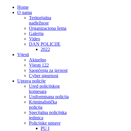
Home
O nama
Teritorijalna
nadležnost
Organizaciona šema
Galerija
Video
DAN POLICIJE
2022
Vijesti
Aktuelno
Vijesti 122
Saopćenja za javnost
Cyber sigurnost
Uprava policije
Ured policijskog
komesara
Uniformisana policija
Kriminalistička
policija
Specijalna policijska
jedinica
Policijske uprave
PU I