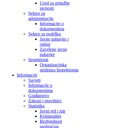
Ured za pritužbe
javnosti
Sektor za
administraciju
Informacije o
dokumentima
Sektor za podršku
Javne nabavke i
oglasi
Završene javne
nabavke
Inspektorat
Organizacijska
struktura Inspektorata
Informacije
Savjeti
Informacije o
dokumentima
Građanstvo
Zakoni i pravilnici
Statistika
Javni red i mir
Kriminalitet
Bezbjednost
saobraćaja