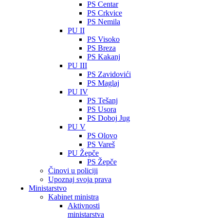
PS Centar
PS Crkvice
PS Nemila
PU II
PS Visoko
PS Breza
PS Kakanj
PU III
PS Zavidovići
PS Maglaj
PU IV
PS Tešanj
PS Usora
PS Doboj Jug
PU V
PS Olovo
PS Vareš
PU Žepče
PS Žepče
Činovi u policiji
Upoznaj svoja prava
Ministarstvo
Kabinet ministra
Aktivnosti
ministarstva