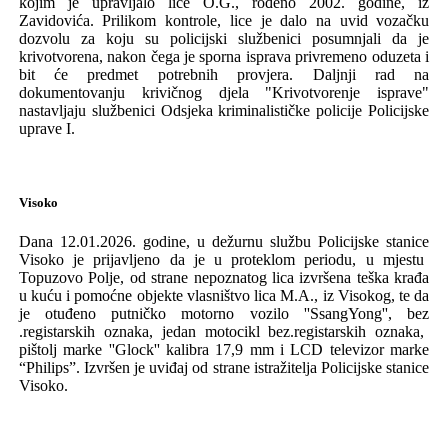
kojim
je
upravljalo
lice
O
.
G
.,
ro
đ
eno
2002. godine,
iz
Zavidovi
ć
a
.
Prilikom
kontrole
,
lice
je
dalo
na
uvid
voza
č
ku
dozvolu
za
koju
su
p
olicijski
slu
ž
benici
posumnjali
da
je
krivotvorena
, nakon čega je sporna isprava
privremeno
oduzeta
i
bit će predmet potrebnih provjera.
Daljnji
rad
na
dokumentovanju
krivi
č
nog
djela
"
Krivotvorenje
isprave
"
nastavljaju
slu
ž
benici
Odsjeka
kriminalisti
č
ke
policije
Policijske
uprave
I
.
Visoko
Dana 12.01.2026. godine, u dežurnu službu
Policijske
stanice
Visoko je prijavljeno da je u proteklom periodu,
u
mjestu
Topuzovo
Polje
, o
d
strane
nepoznatog lica
izvr
š
ena
te
š
ka
kra
đ
a
u
ku
ć
u
i
pomo
ć
ne
objekte
vlasni
š
tvo
lica
M
.
A
.,
iz
Visokog
, te da
je
otu
đ
eno
putničko motorno vozilo ''
SsangYong
'',
bez
.
registarskih
oznaka
,
jedan
motocikl
bez
.
registarskih
oznaka
,
pi
š
tolj
marke
''
Glock
'' kalibra 17,9
mm
i
LCD televizor
marke
“Ph
ilips
”.
Izvr
š
en
je
uvi
đ
aj
od
strane
istra
ž
itelja
Policijske
stanice
Visoko
.