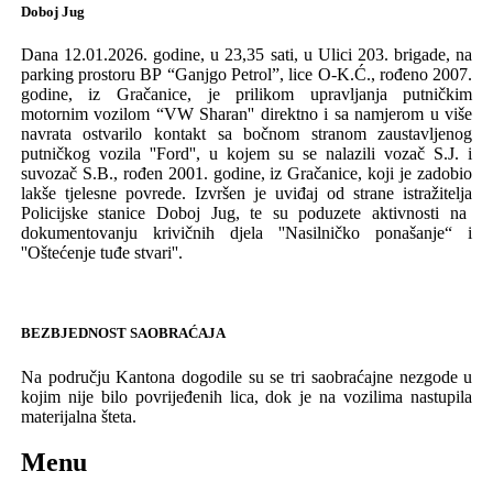
Doboj Jug
Dana
12.01.2026.
godine
,
u
23,35
sati
,
u
U
lici
203. b
rigade
,
na
parking
prostoru
BP
“
Ganjgo
Petrol
”,
lice O
-
K.
Ć., rođeno 2007.
godine,
iz
Gra
č
anice, je prilikom upravljanja putničkim
motornim vozilom “VW
Sharan''
direktno
i sa namjerom
u
vi
š
e
navrata
ostvarilo
kontakt
sa
bo
č
nom
stranom
zaustavljenog
putničkog vozila
''
Ford
'',
u
kojem
su
se
nalazili
voza
č
S.J. i
suvoza
č
S.B., rođen
2001. godine,
iz
Gra
č
anice
,
koji
je
zadobio
lak
š
e
tjelesne
povrede. Izvr
š
en
je
uvi
đ
aj
od
strane
istra
ž
itelja
Policijske stanice Doboj Jug, te su poduzete aktivnosti na
dokumentovanju krivičnih djela ''Nasilničko ponašanje“ i
''
O
š
te
ć
enje
tu
đ
e
stvari
''.
BEZBJEDNOST
SAOBRA
Ć
AJA
Na
podru
č
ju
Kantona
dogodile
su
se
tri
s
aobra
ć
ajne
nezgode
u
kojim nije bilo povrijeđenih lica, dok je na vozilima nastupila
materijalna šteta.
Menu