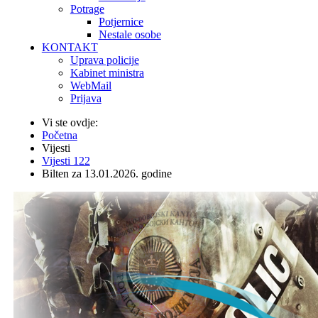
Potrage
Potjernice
Nestale osobe
KONTAKT
Uprava policije
Kabinet ministra
WebMail
Prijava
Vi ste ovdje:
Početna
Vijesti
Vijesti 122
Bilten za 13.01.2026. godine