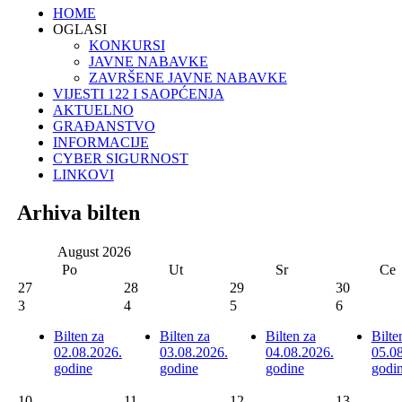
HOME
OGLASI
KONKURSI
JAVNE NABAVKE
ZAVRŠENE JAVNE NABAVKE
VIJESTI 122 I SAOPĆENJA
AKTUELNO
GRAĐANSTVO
INFORMACIJE
CYBER SIGURNOST
LINKOVI
Arhiva bilten
August
2026
Po
Ut
Sr
Ce
27
28
29
30
3
4
5
6
Bilten za
Bilten za
Bilten za
Bilte
02.08.2026.
03.08.2026.
04.08.2026.
05.0
godine
godine
godine
godi
10
11
12
13