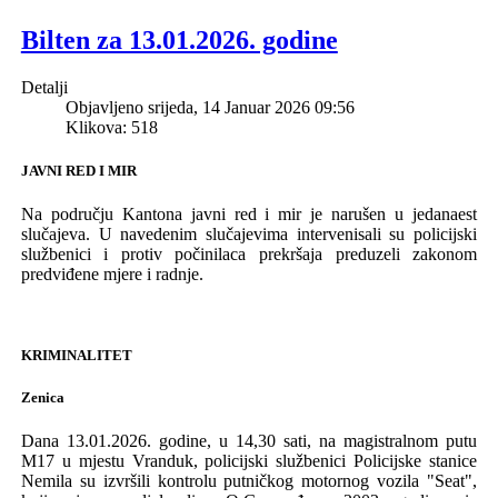
Bilten za 13.01.2026. godine
Detalji
Objavljeno srijeda, 14 Januar 2026 09:56
Klikova: 518
JAVNI RED I MIR
Na području Kantona javni red i mir je narušen u jedanaest
slučajeva. U navedenim slučajevima intervenisali su policijski
službenici i protiv počinilaca prekršaja preduzeli zakonom
predviđene mjere i radnje.
KRIMINALITET
Zenica
Dana
13.01.2026.
godine
,
u
14,30
sati
, na magistralnom putu
M17
u
mjestu
Vranduk
,
policijski
slu
ž
benici
Policijske
stanice
Nemila
su izvršili
kontrolu
putni
č
kog
motornog
vozila
"
Seat
",