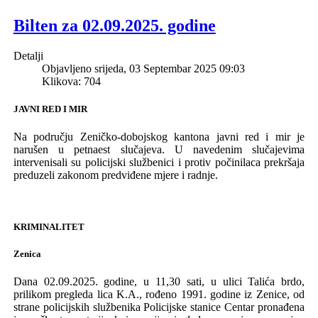
Bilten za 02.09.2025. godine
Detalji
Objavljeno srijeda, 03 Septembar 2025 09:03
Klikova: 704
JAVNI RED I MIR
Na području Z
eničko-dobojskog
k
antona javni red i mir je
narušen u
petnaest
sluča
jeva.
U naveden
im
slučajevima
intervenisali su policijski službenici i protiv počini
laca prekršaja
preduzeli zakonom predviđene mjere i radnje.
KRIMINALITET
Zenica
Dana 02.09.2025. godine, u 11,30 sati, u ulici Talića brdo,
prilikom pregleda
lica
K.A., rođeno
1991
. godine
iz Zenice,
od
strane policijskih službenika Policijske stanice Centar
pronađen
a