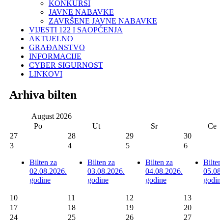
KONKURSI
JAVNE NABAVKE
ZAVRŠENE JAVNE NABAVKE
VIJESTI 122 I SAOPĆENJA
AKTUELNO
GRAĐANSTVO
INFORMACIJE
CYBER SIGURNOST
LINKOVI
Arhiva bilten
August
2026
Po
Ut
Sr
Ce
27
28
29
30
3
4
5
6
Bilten za
Bilten za
Bilten za
Bilte
02.08.2026.
03.08.2026.
04.08.2026.
05.0
godine
godine
godine
godi
10
11
12
13
17
18
19
20
24
25
26
27