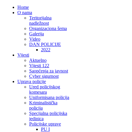
Home
O nama
Teritorijalna
nadležnost
Organizaciona šema
Galerija
Video
DAN POLICIJE
2022
Vijesti
Aktuelno
Vijesti 122
Saopćenja za javnost
Cyber sigurnost
Uprava policije
Ured policijskog
komesara
Uniformisana policija
Kriminalistička
policija
Specijalna policijska
jedinica
Policijske uprave
PU I