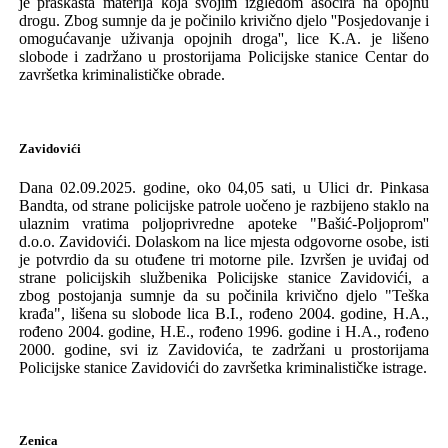
je praškasta materija koja svojim izgledom asocira na opojnu
drogu. Zbog sumnje da je počinilo krivično djelo
''Posjedovanje i
omogućavanje uživanja opojnih droga''
, lice K.A. je
lišeno
slobode i zadržano u prostorijama
Policijske stanice Centar do
završetka kriminalističke obrade.
Zavidovići
Dana 02.09.2025. godine, oko 04,05 sati, u
U
lici
dr
. Pinkasa
Bandta, od strane policijske patrole uočeno je
razbijeno staklo na
ulaznim vratima poljoprivredne
apoteke "Bašić-Poljoprom
''
d
.
o
.
o
. Zavidovići.
Dolaskom na lice mjesta odgovorne osobe
,
isti
je potvrdio
da su otuđene tri motorne pile
.
Izvršen je u
viđaj od
strane
policijskih službenika Policijske stanice
Zavidovići
, a
zbog
postojanja sumnje da
su počinila
krivično djel
o "Teška
krađa"
,
lišena su slobode lica B.I., rođeno
2004
. godine
,
H.A.,
rođeno
2004
. godine
,
H.E., rođeno
1996
. godine
i
H.A., rođeno
2000
. godine,
svi iz Zavidovića
, te zadržani u prostorijama
Policijske stanice Zavidovići do završetka kriminalističke istrage.
Zenica