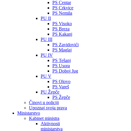
PS Centar
PS Crkvice
PS Nemila
PU II
PS Visoko
PS Breza
PS Kakanj
PU III
PS Zavidovići
PS Maglaj
PU IV
PS Tešanj
PS Usora
PS Doboj Jug
PU V
PS Olovo
PS Vareš
PU Žepče
PS Žepče
Činovi u policiji
Upoznaj svoja prava
Ministarstvo
Kabinet ministra
Aktivnosti
ministarstva