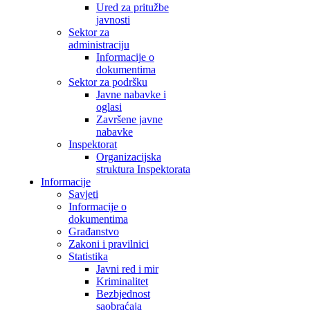
Ured za pritužbe
javnosti
Sektor za
administraciju
Informacije o
dokumentima
Sektor za podršku
Javne nabavke i
oglasi
Završene javne
nabavke
Inspektorat
Organizacijska
struktura Inspektorata
Informacije
Savjeti
Informacije o
dokumentima
Građanstvo
Zakoni i pravilnici
Statistika
Javni red i mir
Kriminalitet
Bezbjednost
saobraćaja