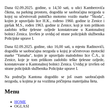
Dana 02.09.2025. godine, u 14,50 sati, u ulici Kamberovića
čikma
, na
parking prostor
u,
dogodila se saobraćajna nezgoda u
kojoj su učestvovali
putničko motorno vozilo
marke
"
Škoda
"
,
kojim je upravlja
l
o
lice H.K., rođeno
1960
. godine
iz Zenice i
pješak
M.S., rođen
1963
. godine
iz Zenice, koji je tom prilikom
zadobio teške tjelesne
ozljede
konstatovane u
Kantonalnoj
bolnici
Zenica.
Izvršen je uviđaj od strane policijskih službenika
Policijske uprave I.
Dana 02.09.2025. godine, oko 16,00 sati, u mjestu Radinovići,
dogodila se saobraćajna nezgoda u kojoj je učestvovao motocikl
marke
"
Yamaha
"
, kojim je upravlja
lo malodobno lice
Č.A.
,
iz
Zenice, koj
e
je tom prilikom zadobi
l
o teške tjelesne
ozljede
,
konstatovane u K
antonalnoj bolnici
Zenica.
Uviđaj je izvršen od
strane policijskih službenika Policijske uprave I.
Na području
K
antona
dogodi
lo se još osam
saobraćajn
ih
nezgod
a, u kojima je na vozilima pričinjena materijalna šteta.
Menu
HOME
OGLASI