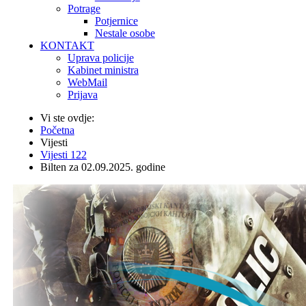
Potrage
Potjernice
Nestale osobe
KONTAKT
Uprava policije
Kabinet ministra
WebMail
Prijava
Vi ste ovdje:
Početna
Vijesti
Vijesti 122
Bilten za 02.09.2025. godine