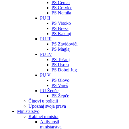
PS Centar
PS Crkvice
PS Nemila
PU II
PS Visoko
PS Breza
PS Kakanj
PU III
PS Zavidovići
PS Maglaj
PU IV
PS Tešanj
PS Usora
PS Doboj Jug
PU V
PS Olovo
PS Vareš
PU Žepče
PS Žepče
Činovi u policiji
Upoznaj svoja prava
Ministarstvo
Kabinet ministra
Aktivnosti
ministarstva