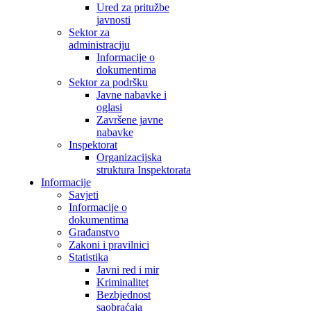
Ured za pritužbe
javnosti
Sektor za
administraciju
Informacije o
dokumentima
Sektor za podršku
Javne nabavke i
oglasi
Završene javne
nabavke
Inspektorat
Organizacijska
struktura Inspektorata
Informacije
Savjeti
Informacije o
dokumentima
Građanstvo
Zakoni i pravilnici
Statistika
Javni red i mir
Kriminalitet
Bezbjednost
saobraćaja