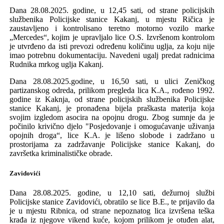
Dana 28.08.2025.
godine, u 12,45 sati, od strane policijskih
službenika
Policijske stanice
Kakanj, u mjestu Ričica
je
zaustavljeno i kontrolisano
teretno motorno vozilo
marke
„Mercedes“
,
kojim je upravljalo lice
O.S
. Izvršenom kontrolom
je
utvrđeno da isti prevozi
određenu količinu
uglja, za koj
u
nije
imao potrebnu dokumentaciju. Navedeni ugalj predat radnicima
Rudnika mrkog uglja
Kakanj.
Dana 28.08.2025.godine, u 16,50 sati, u ulici
Zeničkog
partizanskog odreda
,
prilikom pregleda lica K.A., rođeno 1992.
godine iz Kaknja, od strane policijskih službenika Policijske
stanice Kakanj, je
pronađena
bijela praškasta materija
koja
svojim izgledom asocira na opojnu drogu
. Zbog sumnje da je
počinilo krivično djelo "
Posjedovanje i omogućavanje uživanja
opojn
ih
drog
a
“
, lice K.A. je lišeno slobode i zadržano u
prostorijama za zadržavanje Policijske stanice Kakanj, do
završetka kriminalističke obrade.
Zavidovići
Dana 28.08.2025. godine, u 12,10 sati,
dežurnoj službi
Policijske stanice
Zavidovići, obratilo se lice
B.E., te
prijavi
l
o da
je u mjestu Ribnica, od strane
nepoznatog
lica izvršen
a teška
krađa iz njegove vikend
kuć
e
, kojom prilikom je otuđen alat,