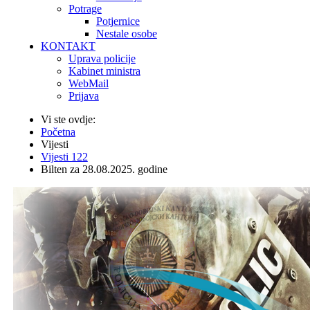
Potrage
Potjernice
Nestale osobe
KONTAKT
Uprava policije
Kabinet ministra
WebMail
Prijava
Vi ste ovdje:
Početna
Vijesti
Vijesti 122
Bilten za 28.08.2025. godine