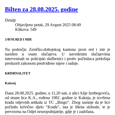
Bilten za 28.08.2025. godine
Detalji
Objavljeno petak, 29 Avgust 2025 08:49
Klikova: 549
JAVNI RED I MIR
Na području Z
eničko-dobojskog
k
antona javni red i mir je
narušen u
osam
sluča
jeva.
U naveden
im
slučajevima
intervenisali su policijski službenici i protiv počini
laca prekršaja
preduzeli zakonom predviđene mjere i radnje.
KRIMINALITET
Kakanj
Dana
28.08.2025
.
godine
,
u
11,20 sati, u ulici Alije Izetbegovića
,
od strane lica
K.A., rođena
1982
.
godine iz Kaknja,
je izvršena
krađa
odjevnih artikala iz TC „Bingo“
. Zbog sumnje da je lice
počinilo krivično djelo "Krađa", ista je lišena slobode, te je
prevezena na Odjel neuropsihijatrije, gdje je i zadržana.