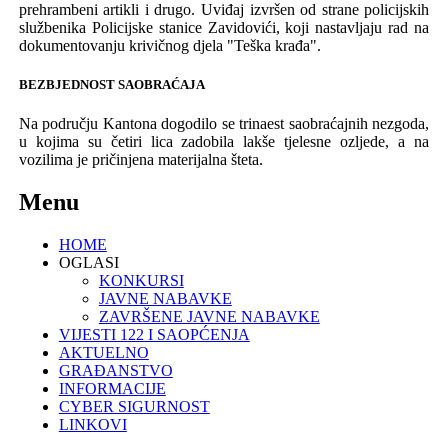
prehra
m
beni artikli
i drugo. Uviđaj izvršen od strane policijskih
službenika Policijske stanice Zavidovići, koji nastavljaju rad na
dokumentovanju krivičnog djela "Teška krađa".
BEZBJEDNOST SAOBRAĆAJA
Na području
K
antona
dogodi
lo se trinaest
saobraćajn
ih
nezgod
a,
u kojima su četiri lica zadobila lakše tjelesne ozljede, a na
vozilima je pričinjena materijalna šteta.
Menu
HOME
OGLASI
KONKURSI
JAVNE NABAVKE
ZAVRŠENE JAVNE NABAVKE
VIJESTI 122 I SAOPĆENJA
AKTUELNO
GRAĐANSTVO
INFORMACIJE
CYBER SIGURNOST
LINKOVI