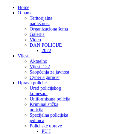
Home
O nama
Teritorijalna
nadležnost
Organizaciona šema
Galerija
Video
DAN POLICIJE
2022
Vijesti
Aktuelno
Vijesti 122
Saopćenja za javnost
Cyber sigurnost
Uprava policije
Ured policijskog
komesara
Uniformisana policija
Kriminalistička
policija
Specijalna policijska
jedinica
Policijske uprave
PU I