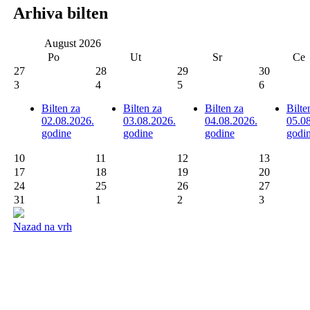
Arhiva bilten
August
2026
Po
Ut
Sr
Ce
27
28
29
30
3
4
5
6
Bilten za
Bilten za
Bilten za
Bilte
02.08.2026.
03.08.2026.
04.08.2026.
05.0
godine
godine
godine
godi
10
11
12
13
17
18
19
20
24
25
26
27
31
1
2
3
Nazad na vrh