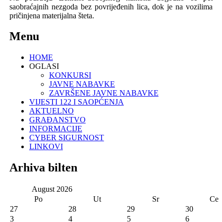
s
aobraćajn
ih
nezgo
da bez povrijeđenih lica, dok je na vozilima
p
ričinjena
materijalna štet
a.
Menu
HOME
OGLASI
KONKURSI
JAVNE NABAVKE
ZAVRŠENE JAVNE NABAVKE
VIJESTI 122 I SAOPĆENJA
AKTUELNO
GRAĐANSTVO
INFORMACIJE
CYBER SIGURNOST
LINKOVI
Arhiva bilten
August
2026
Po
Ut
Sr
Ce
27
28
29
30
3
4
5
6