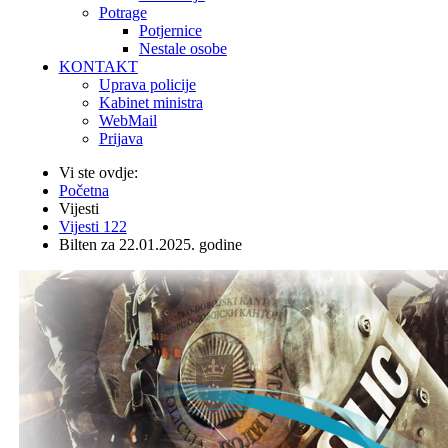
Potrage
Potjernice
Nestale osobe
KONTAKT
Uprava policije
Kabinet ministra
WebMail
Prijava
Vi ste ovdje:
Početna
Vijesti
Vijesti 122
Bilten za 22.01.2025. godine