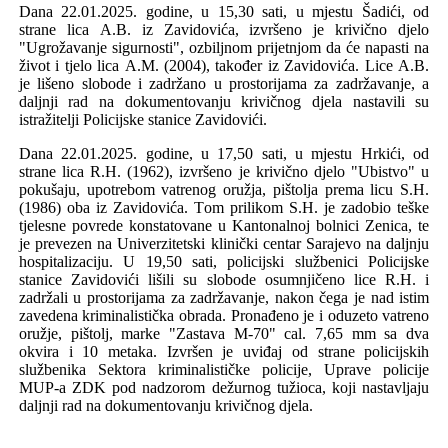
Dana 22.01.2025.
godine, u 15,30 sati, u mjestu Šadići, od
strane lica
A.
B
. iz Zavidovića
, izvršeno je krivično djelo
"
Ugrožavanje sigurnosti
",
ozbiljnom prijetnjom da će napasti na
život i tjelo lica
A.
M
.
(2004)
, također
iz Zavidovića.
Lice
A.B.
je
lišeno slobode i zadržano u prostorijama za zadržavanje, a
dalj
nj
i rad
na dokumentovanju krivičnog djela
nastavili
su
istražitelji
Policijske stanice Zavidovići
.
Dana 22.01.2025.
g
odine, u 17,50 sati, u mjestu Hrkići, od
strane lica
R.
H
.
(1962)
,
izvršeno je krivično djelo
"
Ubistvo
"
u
pokušaju
,
upotrebom vatrenog oružja
,
pištolja prema licu
S.
H
.
(1986)
oba
iz Zavidović
a. T
om prilikom
S.H. je
zadobio teške
tjelesne povrede konstatovane u K
antonalnoj bolnici
Zenica
, te
je
preve
z
en na U
niverzitetski klinički centar
Sarajevo na dalj
nju
hospitalizaciju
.
U 19,50 sati,
policijski službenici Policijske
stanice Zavidovići
liš
ili su
slobode
osumnjičeno lice R.H. i
zadrža
li
u prostorijama za zadržavanje
, nakon čega je nad istim
zavedena kriminalistička obrada. Pronađeno je
i oduzeto
vatreno
oružje
,
pištolj
,
marke
"
Zastava M-70
"
cal. 7,65 mm sa dva
okvira i 10 metaka
.
Izvršen
je
uviđaj od strane policijskih
službenika S
ektora kriminalističke policije
, Uprave policije
MUP-a ZDK pod nadzorom dežurnog tužioca
, koji nastavljaju
daljnji rad na dokumentovanju krivičnog djela.