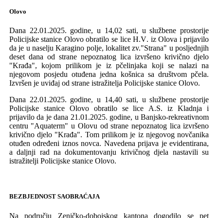
Olovo
Dana 22.01.2025.
godine, u 14,02 sati, u službene prostorije
P
olicijske stanice
Olovo obratilo se lice
H.
V
.
iz Olova i prijavi
l
o
da je u naselju Karagino polje, lokalitet zv.
"
Strana
"
u posl
j
ednjih
deset dana od strane
nepoznatog
lica izvršeno krivično djelo
"
Krađa
", kojom prilikom je
iz pčelinjaka koji se nalazi na
njegovom posjedu otuđena jedna košnica sa društvom pčela.
Izvršen
je
uviđaj od strane istražitelja P
olicijske stanice
Olovo
.
Dana 22.01.2025.
godine, u 14,40 sati, u službene prostorije
P
olicijske stanice
Olovo obratilo se lice
A.
S
. i
z Kladnja i
prijavi
l
o da je dana 21.01.2025. godine,
u B
anjsko-rekreativnom
centru
"A
qu
aterm" u Olovu od strane
nepoznatog
lica izvršeno
krivično djelo
"
Krađa
". Tom prilikom je iz njegovog novčanika
otuđen određeni iznos
novca
. Navedena prijava je evidentirana,
a daljnji rad na dokumentovanju krivičnog djela nastavili su
istražitelji Policijske stanice Olovo.
BEZBJEDNOST SAOBRAĆAJA
Na području Ze
ničko
-
d
o
bojskog
kantona dogodi
lo se pet