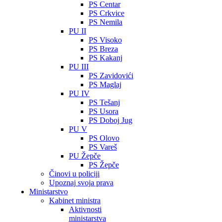
PS Centar
PS Crkvice
PS Nemila
PU II
PS Visoko
PS Breza
PS Kakanj
PU III
PS Zavidovići
PS Maglaj
PU IV
PS Tešanj
PS Usora
PS Doboj Jug
PU V
PS Olovo
PS Vareš
PU Žepče
PS Žepče
Činovi u policiji
Upoznaj svoja prava
Ministarstvo
Kabinet ministra
Aktivnosti
ministarstva