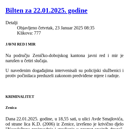
Bilten za 22.01.2025. godine
Detalji
Objavljeno četvrtak, 23 Januar 2025 08:35
Klikova: 777
JAVNI RED I MIR
Na području Z
eničko-dobojskog
k
antona javni red i mir je
narušen u
četiri
slučaj
a
.
U naveden
im
događajima
intervenisali su policijski službenici i
protiv počini
laca
preduzeli zakonom predviđene mjere i radnje.
KRIMINALITET
Zenica
Dana 22.01.2025.
godine, u 18,55 sati, u ul
ici
Avde Smajlovića,
od strane lica
K.
D
.
(2006) iz Zenice, izvršeno je krivično djelo