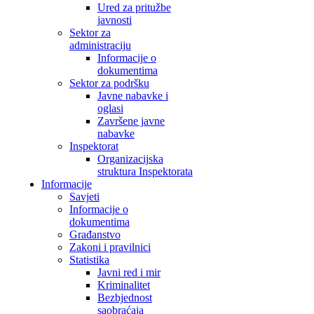
Ured za pritužbe
javnosti
Sektor za
administraciju
Informacije o
dokumentima
Sektor za podršku
Javne nabavke i
oglasi
Završene javne
nabavke
Inspektorat
Organizacijska
struktura Inspektorata
Informacije
Savjeti
Informacije o
dokumentima
Građanstvo
Zakoni i pravilnici
Statistika
Javni red i mir
Kriminalitet
Bezbjednost
saobraćaja