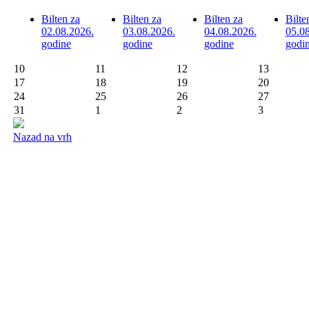
Bilten za
Bilten za
Bilten za
Bilte
02.08.2026.
03.08.2026.
04.08.2026.
05.0
godine
godine
godine
godi
10
11
12
13
17
18
19
20
24
25
26
27
31
1
2
3
Nazad na vrh