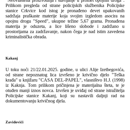
"
Neovlaštena proizvodnja i stavljanje u promet opojnih droga
"
.
Prilikom pregleda od strane policijskih službenika P
olicijske
stanice
Crkvice kod istog je pronađeno devet upakovanih
sadržaja praškaste materije koja svojim izgledom asocira na
opojnu drogu
"S
peed
",
ukupne težine 5,67 grama.
Pronađena
materija je
oduzet
a, a l
ice lišeno slobode i zadržano u
prostorijama za zadržavanje
, nakon čega je nad istim zavedena
kriminalistička obrada.
Kakanj
U toku noći
21/22.01.2025.
godine, u ul
ici
Alije Izetbegovića,
od strane
nepoznatog
lica izvršeno je krivično djelo
"
Teška
krađa
"
u knjižaru "CASA DEL-PAPEL"
,
vl
asništvo H.
J
.
(1998)
iz Kaknja. Tom prilikom pričinjena je materijalna šteta
, te je
otuđen
manji iznos
novc
a.
Izvršen
je
uviđaj od strane istražitelja
P
olicijske stanice
Kakanj
, koji su nastavili daljnji rad na
dokumentovanju krivičnog djela
.
Zavidovići