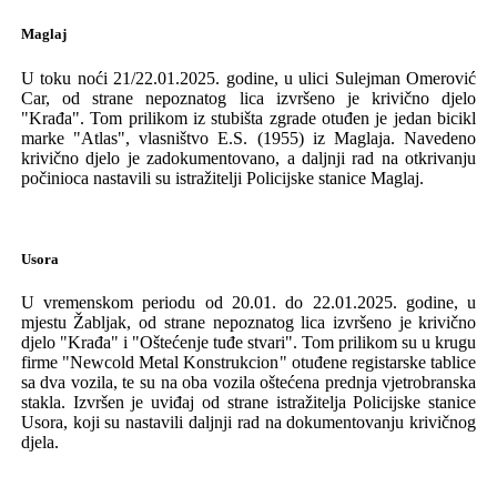
Maglaj
U toku noći
21/22.01.2025.
godine, u ul
ici
Sulejman Omerović
Car, od strane
nepoznatog
lica izvršeno je krivično djelo
"
Krađa
"
.
Tom prilikom
iz stubišta zgrade
otuđen je jed
an
bicikl
marke
"
Atlas
"
,
vl
asništvo E.
S
.
(1955) iz Maglaja
. Navedeno
krivično djelo je zadokumentovano,
a dalj
nj
i rad
na otkrivanju
počinioca
nastavili
su
istražitelji P
olicijske
stanice
Maglaj.
Usora
U vremenskom periodu od 20.01. do 22.01.2025.
godine, u
mjestu Žabljak, od strane
nepoznatog
lica izvršeno je krivično
djelo
"
Krađa
" i "Oštećenje tuđe stvari"
.
Tom prilikom su u krugu
firme
"
Newcold Metal Konstrukcion
" otuđene registarske tablice
sa dva vozila, te su
na oba vozila ošte
ć
ena prednja vjetrobranska
stakla.
Izvršen
je
uviđaj od strane istražitelja P
olicijske stanice
Usora
, koji su nastavili daljnji rad na dokumentovanju krivičnog
djela
.