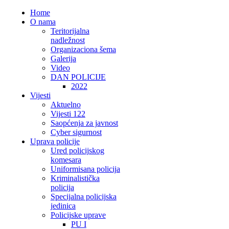
Home
O nama
Teritorijalna
nadležnost
Organizaciona šema
Galerija
Video
DAN POLICIJE
2022
Vijesti
Aktuelno
Vijesti 122
Saopćenja za javnost
Cyber sigurnost
Uprava policije
Ured policijskog
komesara
Uniformisana policija
Kriminalistička
policija
Specijalna policijska
jedinica
Policijske uprave
PU I