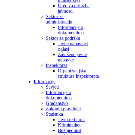
ministarstva
Ured za pritužbe
javnosti
Sektor za
administraciju
Informacije o
dokumentima
Sektor za podršku
Javne nabavke i
oglasi
Završene javne
nabavke
Inspektorat
Organizacijska
struktura Inspektorata
Informacije
Savjeti
Informacije o
dokumentima
Građanstvo
Zakoni i pravilnici
Statistika
Javni red i mir
Kriminalitet
Bezbjednost