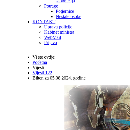
saobraćaja
Potrage
Potjernice
Nestale osobe
KONTAKT
Uprava policije
Kabinet ministra
WebMail
Prijava
Vi ste ovdje:
Početna
Vijesti
Vijesti 122
Bilten za 05.08.2024. godine