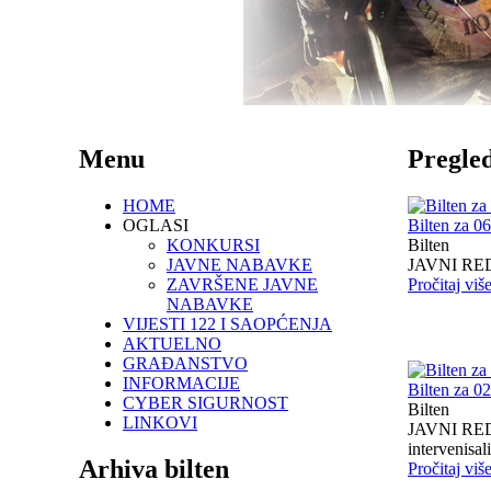
Menu
Pregled
HOME
OGLASI
Bilten za 0
KONKURSI
Bilten
JAVNE NABAVKE
JAVNI RED I
ZAVRŠENE JAVNE
Pročitaj viš
NABAVKE
VIJESTI 122 I SAOPĆENJA
AKTUELNO
GRAĐANSTVO
INFORMACIJE
Bilten za 0
CYBER SIGURNOST
Bilten
LINKOVI
JAVNI RED I
intervenisali 
Arhiva bilten
Pročitaj viš