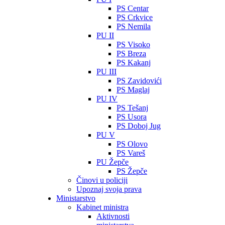
PS Centar
PS Crkvice
PS Nemila
PU II
PS Visoko
PS Breza
PS Kakanj
PU III
PS Zavidovići
PS Maglaj
PU IV
PS Tešanj
PS Usora
PS Doboj Jug
PU V
PS Olovo
PS Vareš
PU Žepče
PS Žepče
Činovi u policiji
Upoznaj svoja prava
Ministarstvo
Kabinet ministra
Aktivnosti