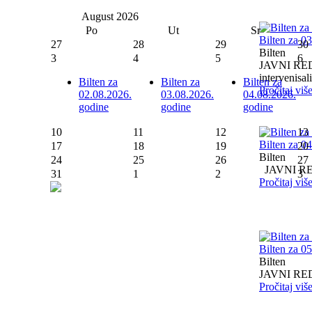
August
2026
Po
Ut
Sr
Bilten za 0
27
28
29
30
Bilten
3
4
5
6
JAVNI RED I
intervenisali 
Bilten za
Bilten za
Bilten za
Pročitaj viš
02.08.2026.
03.08.2026.
04.08.2026.
godine
godine
godine
10
11
12
13
Bilten za 0
17
18
19
20
Bilten
24
25
26
27
JAVNI RED I
31
1
2
3
Pročitaj viš
Bilten za 0
Bilten
JAVNI RED I
Pročitaj viš