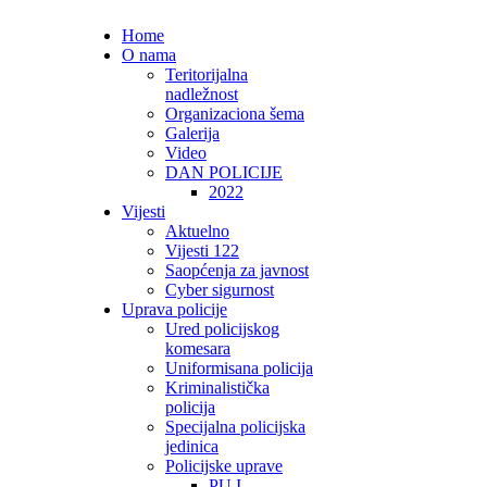
Home
O nama
Teritorijalna
nadležnost
Organizaciona šema
Galerija
Video
DAN POLICIJE
2022
Vijesti
Aktuelno
Vijesti 122
Saopćenja za javnost
Cyber sigurnost
Uprava policije
Ured policijskog
komesara
Uniformisana policija
Kriminalistička
policija
Specijalna policijska
jedinica
Policijske uprave
PU I