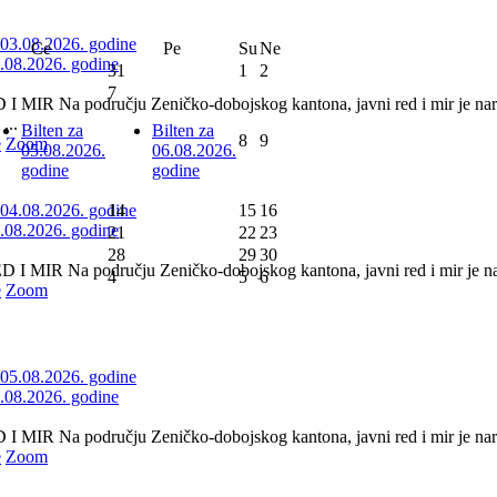
Ce
Pe
Su
Ne
3.08.2026. godine
31
1
2
7
 MIR Na području Zeničko-dobojskog kantona, javni red i mir je nar
...
Bilten za
Bilten za
8
9
e
Zoom
05.08.2026.
06.08.2026.
godine
godine
14
15
16
4.08.2026. godine
21
22
23
28
29
30
 MIR Na području Zeničko-dobojskog kantona, javni red i mir je nar
4
5
6
e
Zoom
5.08.2026. godine
 MIR Na području Zeničko-dobojskog kantona, javni red i mir je naru
e
Zoom