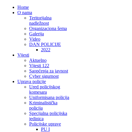
Home
O nama
Teritorijalna
nadležnost
Organizaciona šema
Galerija
Video
DAN POLICIJE
2022
Vijesti
Aktuelno
Vijesti 122
Saopćenja za javnost
Cyber sigurnost
Uprava policije
Ured policijskog
komesara
Uniformisana policija
Kriminalistička
policija
Specijalna policijska
jedinica
Policijske uprave
PU I