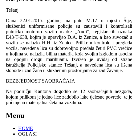
Tešanj
Dana 22.01.2015. godine, na putu M-17 u mjestu Šije,
službenici uniformisane policije su zaustavili i kontrolisali
putničko motorno vozilo marke „Audi“, registarskih oznaka
E43-T-638, kojim je upravljao D.A. iz Zenice, a kao suvozač u
vozilu se nalazio H.H. iz Zenice. Prilikom kontrole i pregleda
vozila, navedena lica su dobrovoljno predala četiri PVC vrećice
u kojima se nalazila biljna materija koja svojim izgledom asocira
na opojnu drogu marihuanu. Izvršen je uviđaj od strane
istražitelja Policijske stanice Tešanj, a navedena lica su lišena
slobode i zadržana u službenim prostorijama za zadržavanje.
BEZBJEDNOST SAOBRAĆAJA
Na području Kantona dogodilo se 12 saobraćajnih nezgoda,
kojom prilikom je jedno lice zadobilo lake tjelesne povrede, te je
pričinjena materijalna šteta na vozilima.
Menu
HOME
OGLASI