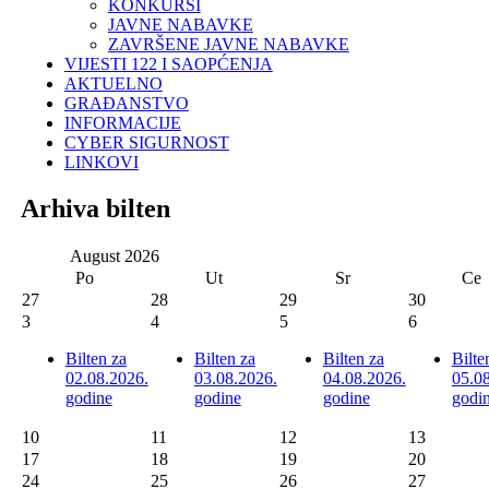
KONKURSI
JAVNE NABAVKE
ZAVRŠENE JAVNE NABAVKE
VIJESTI 122 I SAOPĆENJA
AKTUELNO
GRAĐANSTVO
INFORMACIJE
CYBER SIGURNOST
LINKOVI
Arhiva bilten
August
2026
Po
Ut
Sr
Ce
27
28
29
30
3
4
5
6
Bilten za
Bilten za
Bilten za
Bilte
02.08.2026.
03.08.2026.
04.08.2026.
05.0
godine
godine
godine
godi
10
11
12
13
17
18
19
20
24
25
26
27