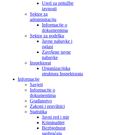
Ured za pritužbe
javnosti
Sektor za
administraciju
Informacije o
dokumentima
Sektor za podršku
Javne nabavke i
oglasi
Završene javne
nabavke
Inspektorat
Organizacijska
struktura Inspektorata
Informacije
Savjeti
Informacije o
dokumentima
Građanstvo
Zakoni i pravilnici
Statistika
Javni red i mir
Kriminalitet
Bezbjednost
saobraćaja