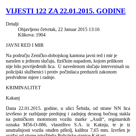
VIJESTI 122 ZA 22.01.2015. GODINE
Detalji
Objavljeno četvrtak, 22 Januar 2015 13:16
Klikova: 1904
JAVNI RED I MIR
Na području Zeničko-dobojskog kantona javni red i mir je
narušen u jednom slučaju, fizičkim napadom, kojom prilikom
nije bilo povrijeđenih lica. U navedenom slučaju intervenisali su
policijski službenici i protiv počinilaca preduzeli zakonom
predviđene mjere i radnje.
KRIMINALITET
Kakanj
Dana 22.01.2015. godine, u ulici Šehida, od strane NN lica
izvršeno je razbijanje prednjeg i zadnjeg desnog bočnog stakla
na putničkom motornom vozilu marke „Audi“, registarskih
oznaka M56-O-086, vlasništvo S.A. iz Kaknja, te je iz
unutrašnjosti vozila otuđen pištolj, kalibra 7,65 mm. Izvršen je
uviđaj od strane istražitelja Policijske stanice Kakanj.