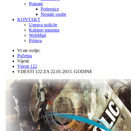
Potrage
Potjernice
Nestale osobe
KONTAKT
Uprava policije
Kabinet ministra
WebMail
Prijava
Vi ste ovdje:
Početna
Vijesti
Vijesti 122
VIJESTI 122 ZA 22.01.2015. GODINE