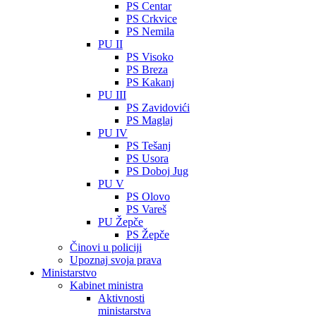
PS Centar
PS Crkvice
PS Nemila
PU II
PS Visoko
PS Breza
PS Kakanj
PU III
PS Zavidovići
PS Maglaj
PU IV
PS Tešanj
PS Usora
PS Doboj Jug
PU V
PS Olovo
PS Vareš
PU Žepče
PS Žepče
Činovi u policiji
Upoznaj svoja prava
Ministarstvo
Kabinet ministra
Aktivnosti
ministarstva