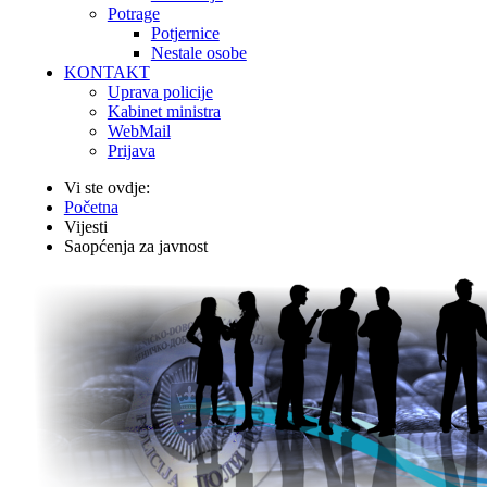
Potrage
Potjernice
Nestale osobe
KONTAKT
Uprava policije
Kabinet ministra
WebMail
Prijava
Vi ste ovdje:
Početna
Vijesti
Saopćenja za javnost