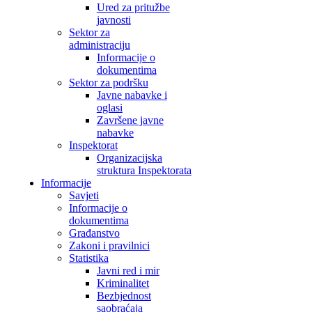
Ured za pritužbe
javnosti
Sektor za
administraciju
Informacije o
dokumentima
Sektor za podršku
Javne nabavke i
oglasi
Završene javne
nabavke
Inspektorat
Organizacijska
struktura Inspektorata
Informacije
Savjeti
Informacije o
dokumentima
Građanstvo
Zakoni i pravilnici
Statistika
Javni red i mir
Kriminalitet
Bezbjednost
saobraćaja