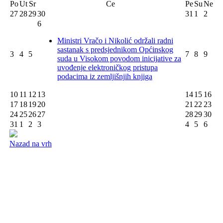
Po
Ut
Sr
Ce
Pe
Su
Ne
27
28
29
30
31
1
2
6
Ministri Vračo i Nikolić održali radni
sastanak s predsjednikom Općinskog
3
4
5
7
8
9
suda u Visokom povodom inicijative za
uvođenje elektroničkog pristupa
podacima iz zemljišnjih knjiga
10
11
12
13
14
15
16
17
18
19
20
21
22
23
24
25
26
27
28
29
30
31
1
2
3
4
5
6
Nazad na vrh