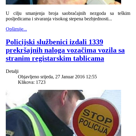
U cilju smanjenja broja saobraćajnih nezgoda sa teškim
posljedicama i stvaranja visokog stepena bezbjednosti...
Opširnije...
Policijski službenici izdali 1339
prekršajnih naloga vozačima vozila sa
stranim registarskim tablicama
Detalji
Objavljeno srijeda, 27 Januar 2016 12:55
Klikova: 1723