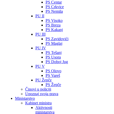
PS Centar
PS Crkvice
PS Nemila
PU II
PS Visoko
PS Breza
PS Kakanj
PU III
PS Zavidovići
PS Maglaj
PU IV
PS Tešanj
PS Usora
PS Doboj Jug
PU V
PS Olovo
PS Vareš
PU Žepče
PS Žepče
Činovi u policiji
Upoznaj svoja prava
Ministarstvo
Kabinet ministra
Aktivnosti
ministarstva