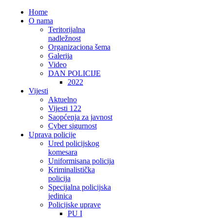
Home
O nama
Teritorijalna
nadležnost
Organizaciona šema
Galerija
Video
DAN POLICIJE
2022
Vijesti
Aktuelno
Vijesti 122
Saopćenja za javnost
Cyber sigurnost
Uprava policije
Ured policijskog
komesara
Uniformisana policija
Kriminalistička
policija
Specijalna policijska
jedinica
Policijske uprave
PU I