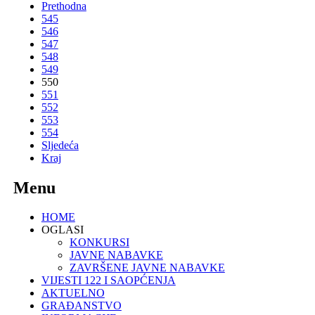
Prethodna
545
546
547
548
549
550
551
552
553
554
Sljedeća
Kraj
Menu
HOME
OGLASI
KONKURSI
JAVNE NABAVKE
ZAVRŠENE JAVNE NABAVKE
VIJESTI 122 I SAOPĆENJA
AKTUELNO
GRAĐANSTVO