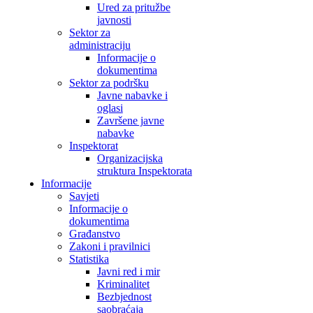
Ured za pritužbe
javnosti
Sektor za
administraciju
Informacije o
dokumentima
Sektor za podršku
Javne nabavke i
oglasi
Završene javne
nabavke
Inspektorat
Organizacijska
struktura Inspektorata
Informacije
Savjeti
Informacije o
dokumentima
Građanstvo
Zakoni i pravilnici
Statistika
Javni red i mir
Kriminalitet
Bezbjednost
saobraćaja