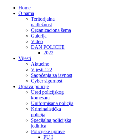
Home
O nama
Teritorijalna
nadležnost
Organizaciona šema
Galerija
Video
DAN POLICIJE
2022
Vijesti
Aktuelno
Vijesti 122
Saopćenja za javnost
Cyber sigurnost
Uprava policije
Ured policijskog
komesara
Uniformisana policija
Kriminalistička
policija
Specijalna policijska
jedinica
Policijske uprave
PU I