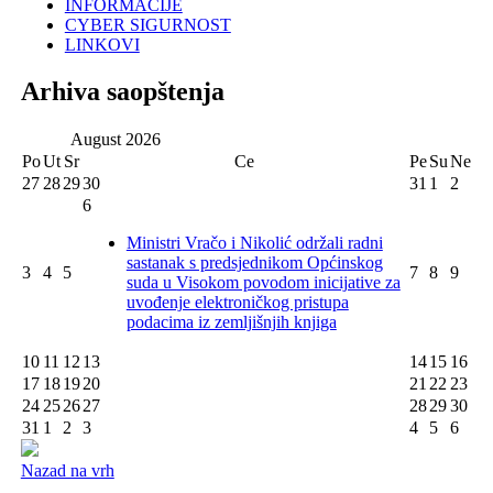
INFORMACIJE
CYBER SIGURNOST
LINKOVI
Arhiva saopštenja
August
2026
Po
Ut
Sr
Ce
Pe
Su
Ne
27
28
29
30
31
1
2
6
Ministri Vračo i Nikolić održali radni
sastanak s predsjednikom Općinskog
3
4
5
7
8
9
suda u Visokom povodom inicijative za
uvođenje elektroničkog pristupa
podacima iz zemljišnjih knjiga
10
11
12
13
14
15
16
17
18
19
20
21
22
23
24
25
26
27
28
29
30
31
1
2
3
4
5
6
Nazad na vrh