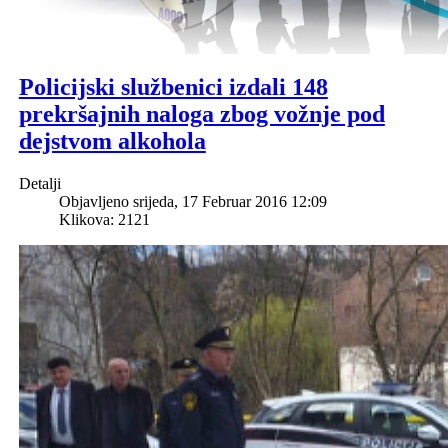
Policijski službenici izdali 148
prekršajnih naloga zbog vožnje pod
dejstvom alkohola
Detalji
Objavljeno srijeda, 17 Februar 2016 12:09
Klikova: 2121