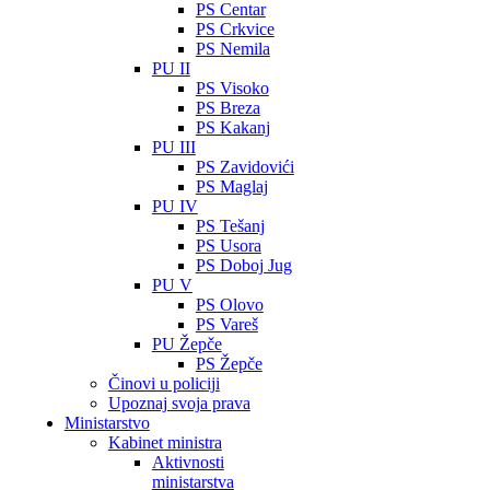
PS Centar
PS Crkvice
PS Nemila
PU II
PS Visoko
PS Breza
PS Kakanj
PU III
PS Zavidovići
PS Maglaj
PU IV
PS Tešanj
PS Usora
PS Doboj Jug
PU V
PS Olovo
PS Vareš
PU Žepče
PS Žepče
Činovi u policiji
Upoznaj svoja prava
Ministarstvo
Kabinet ministra
Aktivnosti
ministarstva