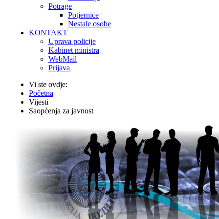
Potrage
Potjernice
Nestale osobe
KONTAKT
Uprava policije
Kabinet ministra
WebMail
Prijava
Vi ste ovdje:
Početna
Vijesti
Saopćenja za javnost