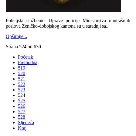
Policijski službenici Uprave policije Ministarstva unutrašnjih
poslova Zeničko-dobojskog kantona su u saradnji sa...
Opširnije...
Strana 524 od 630
Početak
Prethodna
519
520
521
522
523
524
525
526
527
528
Sljedeća
Kraj