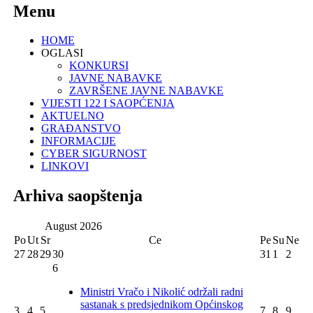
Menu
HOME
OGLASI
KONKURSI
JAVNE NABAVKE
ZAVRŠENE JAVNE NABAVKE
VIJESTI 122 I SAOPĆENJA
AKTUELNO
GRAĐANSTVO
INFORMACIJE
CYBER SIGURNOST
LINKOVI
Arhiva saopštenja
August
2026
Po
Ut
Sr
Ce
Pe
Su
Ne
27
28
29
30
31
1
2
6
Ministri Vračo i Nikolić održali radni
sastanak s predsjednikom Općinskog
3
4
5
7
8
9