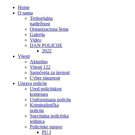
Home
O nama
Teritorijalna
nadležnost
Organizaciona šema
Galerija
Video
DAN POLICIJE
2022
Vijesti
Aktuelno
Vijesti 122
Saopćenja za javnost
Cyber sigurnost
Uprava policije
Ured policijskog
komesara
Uniformisana policija
Kriminalistička
policija
Specijalna policijska
jedinica
Policijske uprave
PU I