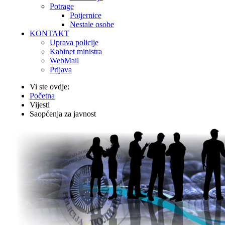
Potrage
Potjernice
Nestale osobe
KONTAKT
Uprava policije
Kabinet ministra
WebMail
Prijava
Vi ste ovdje:
Početna
Vijesti
Saopćenja za javnost