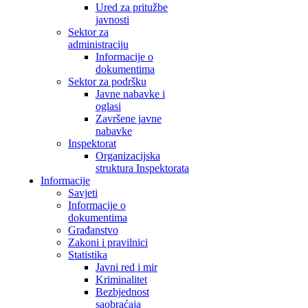
Ured za pritužbe
javnosti
Sektor za
administraciju
Informacije o
dokumentima
Sektor za podršku
Javne nabavke i
oglasi
Završene javne
nabavke
Inspektorat
Organizacijska
struktura Inspektorata
Informacije
Savjeti
Informacije o
dokumentima
Građanstvo
Zakoni i pravilnici
Statistika
Javni red i mir
Kriminalitet
Bezbjednost
saobraćaja