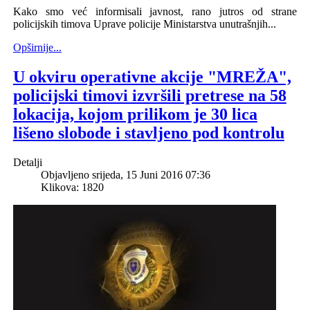
Kako smo već informisali javnost, rano jutros od strane
policijskih timova Uprave policije Ministarstva unutrašnjih...
Opširnije...
U okviru operativne akcije "MREŽA",
policijski timovi izvršili pretrese na 58
lokacija, kojom prilikom je 30 lica
lišeno slobode i stavljeno pod kontrolu
Detalji
Objavljeno srijeda, 15 Juni 2016 07:36
Klikova: 1820