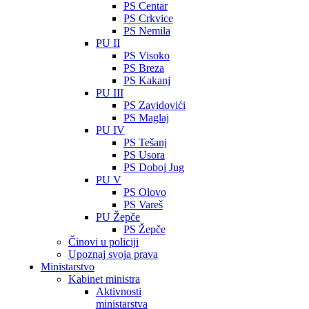
PS Centar
PS Crkvice
PS Nemila
PU II
PS Visoko
PS Breza
PS Kakanj
PU III
PS Zavidovići
PS Maglaj
PU IV
PS Tešanj
PS Usora
PS Doboj Jug
PU V
PS Olovo
PS Vareš
PU Žepče
PS Žepče
Činovi u policiji
Upoznaj svoja prava
Ministarstvo
Kabinet ministra
Aktivnosti
ministarstva