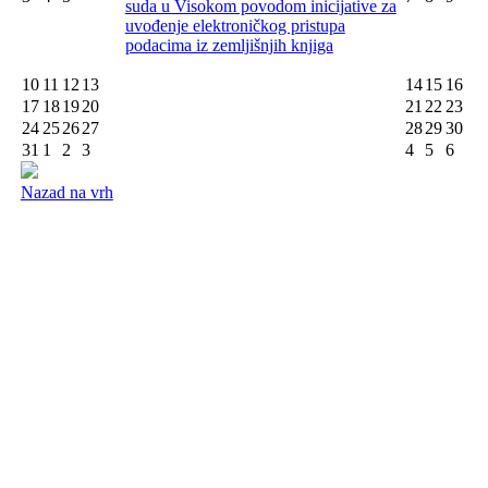
suda u Visokom povodom inicijative za
uvođenje elektroničkog pristupa
podacima iz zemljišnjih knjiga
10
11
12
13
14
15
16
17
18
19
20
21
22
23
24
25
26
27
28
29
30
31
1
2
3
4
5
6
Nazad na vrh