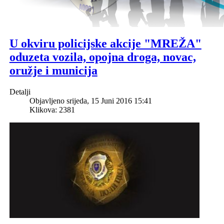
U okviru policijske akcije "MREŽA"
oduzeta vozila, opojna droga, novac,
oružje i municija
Detalji
Objavljeno srijeda, 15 Juni 2016 15:41
Klikova: 2381