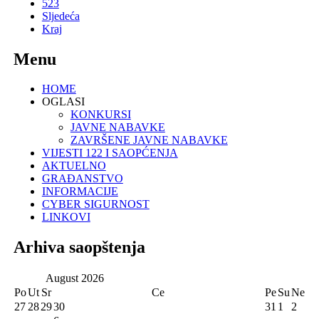
523
Sljedeća
Kraj
Menu
HOME
OGLASI
KONKURSI
JAVNE NABAVKE
ZAVRŠENE JAVNE NABAVKE
VIJESTI 122 I SAOPĆENJA
AKTUELNO
GRAĐANSTVO
INFORMACIJE
CYBER SIGURNOST
LINKOVI
Arhiva saopštenja
August
2026
Po
Ut
Sr
Ce
Pe
Su
Ne
27
28
29
30
31
1
2