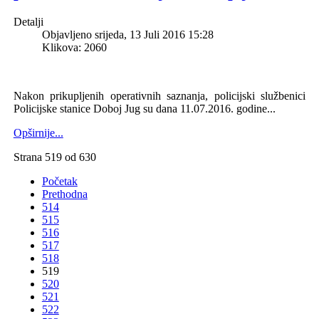
Detalji
Objavljeno srijeda, 13 Juli 2016 15:28
Klikova: 2060
Nakon prikupljenih operativnih saznanja, policijski službenici
Policijske stanice Doboj Jug su dana 11.07.2016. godine...
Opširnije...
Strana 519 od 630
Početak
Prethodna
514
515
516
517
518
519
520
521
522