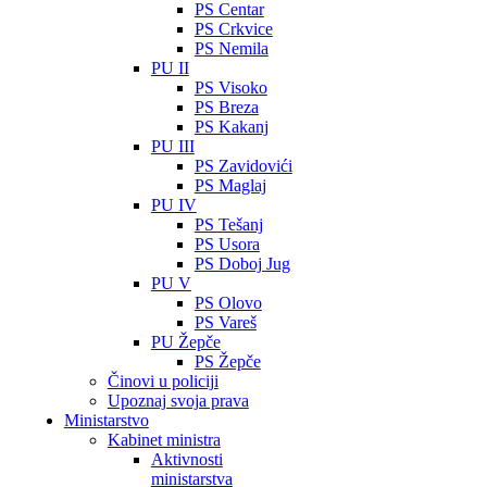
PS Centar
PS Crkvice
PS Nemila
PU II
PS Visoko
PS Breza
PS Kakanj
PU III
PS Zavidovići
PS Maglaj
PU IV
PS Tešanj
PS Usora
PS Doboj Jug
PU V
PS Olovo
PS Vareš
PU Žepče
PS Žepče
Činovi u policiji
Upoznaj svoja prava
Ministarstvo
Kabinet ministra
Aktivnosti
ministarstva