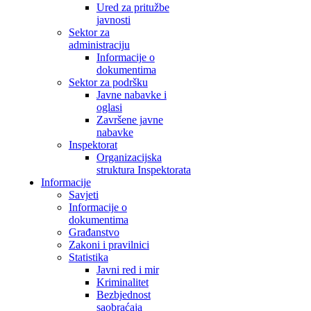
Ured za pritužbe
javnosti
Sektor za
administraciju
Informacije o
dokumentima
Sektor za podršku
Javne nabavke i
oglasi
Završene javne
nabavke
Inspektorat
Organizacijska
struktura Inspektorata
Informacije
Savjeti
Informacije o
dokumentima
Građanstvo
Zakoni i pravilnici
Statistika
Javni red i mir
Kriminalitet
Bezbjednost
saobraćaja