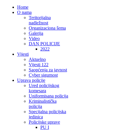
Home
O nama
Teritorijalna
nadležnost
Organizaciona šema
Galerija
Video
DAN POLICIJE
2022
Vijesti
Aktuelno
Vijesti 122
Saopćenja za javnost
Cyber sigurnost
Uprava policije
Ured policijskog
komesara
Uniformisana policija
Kriminalistička
policija
Specijalna policijska
jedinica
Policijske uprave
PU I