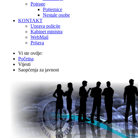
Potrage
Potjernice
Nestale osobe
KONTAKT
Uprava policije
Kabinet ministra
WebMail
Prijava
Vi ste ovdje:
Početna
Vijesti
Saopćenja za javnost