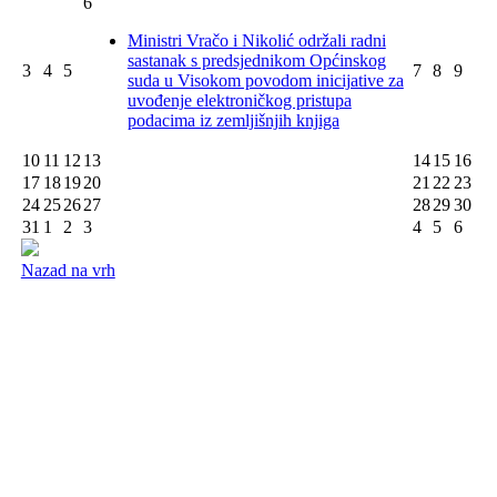
6
Ministri Vračo i Nikolić održali radni
sastanak s predsjednikom Općinskog
3
4
5
7
8
9
suda u Visokom povodom inicijative za
uvođenje elektroničkog pristupa
podacima iz zemljišnjih knjiga
10
11
12
13
14
15
16
17
18
19
20
21
22
23
24
25
26
27
28
29
30
31
1
2
3
4
5
6
Nazad na vrh