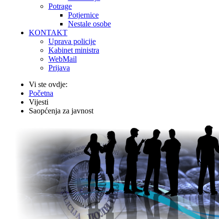
Potrage
Potjernice
Nestale osobe
KONTAKT
Uprava policije
Kabinet ministra
WebMail
Prijava
Vi ste ovdje:
Početna
Vijesti
Saopćenja za javnost