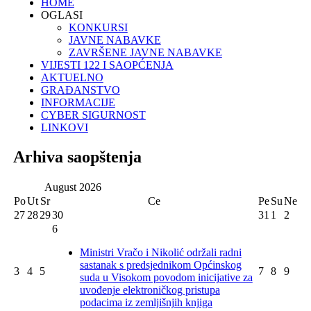
HOME
OGLASI
KONKURSI
JAVNE NABAVKE
ZAVRŠENE JAVNE NABAVKE
VIJESTI 122 I SAOPĆENJA
AKTUELNO
GRAĐANSTVO
INFORMACIJE
CYBER SIGURNOST
LINKOVI
Arhiva saopštenja
August
2026
Po
Ut
Sr
Ce
Pe
Su
Ne
27
28
29
30
31
1
2
6
Ministri Vračo i Nikolić održali radni
sastanak s predsjednikom Općinskog
3
4
5
7
8
9
suda u Visokom povodom inicijative za
uvođenje elektroničkog pristupa
podacima iz zemljišnjih knjiga