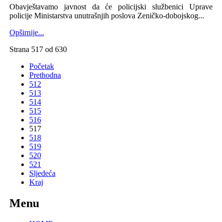
Obavještavamo javnost da će policijski službenici Uprave
policije Ministarstva unutrašnjih poslova Zeničko-dobojskog...
Opširnije...
Strana 517 od 630
Početak
Prethodna
512
513
514
515
516
517
518
519
520
521
Sljedeća
Kraj
Menu