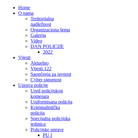
Home
O nama
Teritorijalna
nadležnost
Organizaciona šema
Galerija
Video
DAN POLICIJE
2022
Vijesti
Aktuelno
Vijesti 122
Saopćenja za javnost
Cyber sigurnost
Uprava policije
Ured policijskog
komesara
Uniformisana policija
Kriminalistička
policija
Specijalna policijska
jedinica
Policijske uprave
PU I