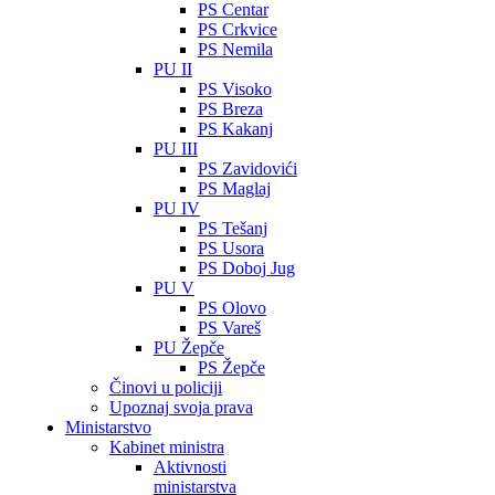
PS Centar
PS Crkvice
PS Nemila
PU II
PS Visoko
PS Breza
PS Kakanj
PU III
PS Zavidovići
PS Maglaj
PU IV
PS Tešanj
PS Usora
PS Doboj Jug
PU V
PS Olovo
PS Vareš
PU Žepče
PS Žepče
Činovi u policiji
Upoznaj svoja prava
Ministarstvo
Kabinet ministra
Aktivnosti
ministarstva