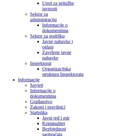
Ured za pritužbe
javnosti
Sektor za
administraciju
Informacije o
dokumentima
Sektor za podršku
Javne nabavke i
oglasi
Završene javne
nabavke
Inspektorat
Organizacijska
struktura Inspektorata
Informacije
Savjeti
Informacije o
dokumentima
Građanstvo
Zakoni i pravilnici
Statistika
Javni red i mir
Kriminalitet
Bezbjednost
saobraćaja