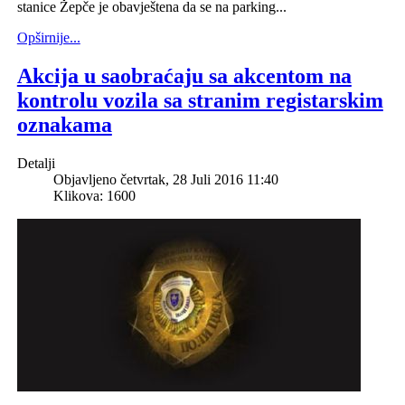
stanice Žepče je obavještena da se na parking...
Opširnije...
Akcija u saobraćaju sa akcentom na
kontrolu vozila sa stranim registarskim
oznakama
Detalji
Objavljeno četvrtak, 28 Juli 2016 11:40
Klikova: 1600