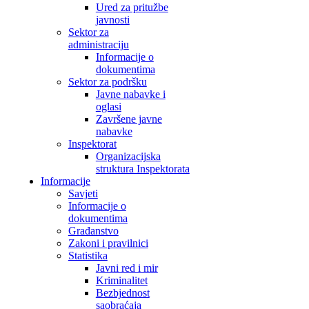
Ured za pritužbe
javnosti
Sektor za
administraciju
Informacije o
dokumentima
Sektor za podršku
Javne nabavke i
oglasi
Završene javne
nabavke
Inspektorat
Organizacijska
struktura Inspektorata
Informacije
Savjeti
Informacije o
dokumentima
Građanstvo
Zakoni i pravilnici
Statistika
Javni red i mir
Kriminalitet
Bezbjednost
saobraćaja