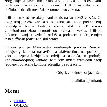
zbog činjenja navedenih prekršaja shodno Zakonu o osnovama
bezbjednosti saobraćaja na putevima u BiH, te su sankcionisani
počinioci i drugih prekršaja iz pomenutog zakona.
Prilikom naznačene akcije sankcionisana su 2.362 vozača. Od
ovog broja, 2.282 vozača su sankcionisana zbog prekoračenja
dozvoljene brzine kretanja vozila, dok je 80 vozača
sankcionisano zbog nepropisnog preticanja vozila. Prilikom
dokumentovanja navedenih prekršaja, poduzete su i druge mjere
iz nadležnosti policijskih službenika.
Uprava policije Ministarstva unutrašnjih poslova Zeničko-
dobojskog kantona nastaviće sa aktivnostima na postizanju
visokog stepena bezbjednosti odvijanja saobraćaja na području
Zeničko-dobojskog kantona, te u tom smislu sprovoditi akcije
redovne i pojačane kontrole učesnika u saobraćaju.
Odsjek za odnose sa javnošću,
analitiku i planiranje
Menu
HOME
OGLASI