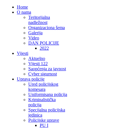
Home
O nama
Teritorijalna
nadležnost
Organizaciona šema
Galerija
Video
DAN POLICIJE
2022
Vijesti
Aktuelno
Vijesti 122
Saopćenja za javnost
Cyber sigurnost
Uprava policije
Ured policijskog
komesara
Uniformisana policija
Kriminalistička
policija
Specijalna policijska
jedinica
Policijske uprave
PU I