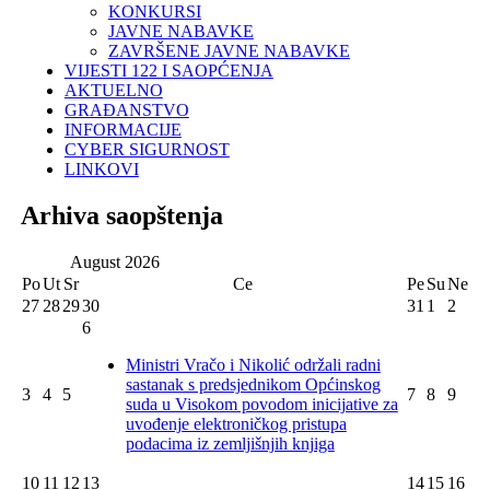
KONKURSI
JAVNE NABAVKE
ZAVRŠENE JAVNE NABAVKE
VIJESTI 122 I SAOPĆENJA
AKTUELNO
GRAĐANSTVO
INFORMACIJE
CYBER SIGURNOST
LINKOVI
Arhiva saopštenja
August
2026
Po
Ut
Sr
Ce
Pe
Su
Ne
27
28
29
30
31
1
2
6
Ministri Vračo i Nikolić održali radni
sastanak s predsjednikom Općinskog
3
4
5
7
8
9
suda u Visokom povodom inicijative za
uvođenje elektroničkog pristupa
podacima iz zemljišnjih knjiga
10
11
12
13
14
15
16