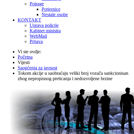
Potrage
Potjernice
Nestale osobe
KONTAKT
Uprava policije
Kabinet ministra
WebMail
Prijava
Vi ste ovdje:
Početna
Vijesti
Saopćenja za javnost
Tokom akcije u saobraćaju veliki broj vozača sankcionisan
zbog nepropisnog preticanja i nedozvoljene brzine