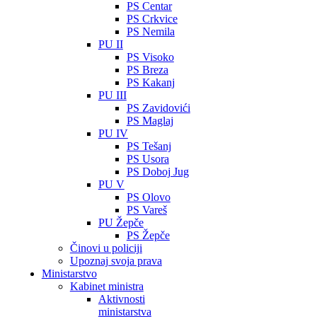
PS Centar
PS Crkvice
PS Nemila
PU II
PS Visoko
PS Breza
PS Kakanj
PU III
PS Zavidovići
PS Maglaj
PU IV
PS Tešanj
PS Usora
PS Doboj Jug
PU V
PS Olovo
PS Vareš
PU Žepče
PS Žepče
Činovi u policiji
Upoznaj svoja prava
Ministarstvo
Kabinet ministra
Aktivnosti
ministarstva