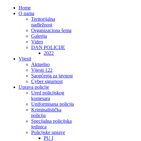
Home
O nama
Teritorijalna
nadležnost
Organizaciona šema
Galerija
Video
DAN POLICIJE
2022
Vijesti
Aktuelno
Vijesti 122
Saopćenja za javnost
Cyber sigurnost
Uprava policije
Ured policijskog
komesara
Uniformisana policija
Kriminalistička
policija
Specijalna policijska
jedinica
Policijske uprave
PU I