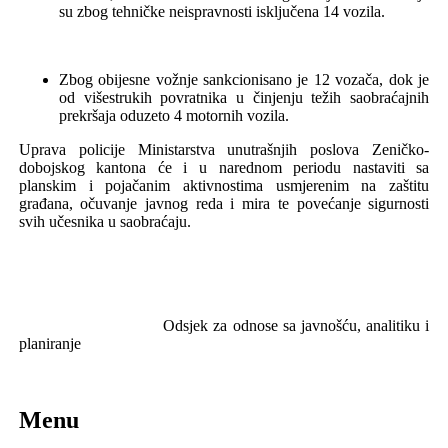
su
zbog tehničke neispravnosti isključena
14
vozila.
Zbog obijesne vožnje sankcionisano je 1
2
vozača, dok je
od višestrukih povratnika u činjenju težih saobraćajnih
prekršaja oduzeto
4
motornih vozila.
Uprava policije
Ministarstva unutrašnjih poslova Zeničko-
dobojskog kantona
će i u narednom periodu nastaviti s
a
planskim i pojačanim aktivnostima usmjerenim na zaštitu
građana, očuvanje javnog reda i mira te povećanje sigurnosti
svih učesnika u saobraćaju.
Odsjek za odnose sa javnošću,
analitiku i
planiranje
Menu