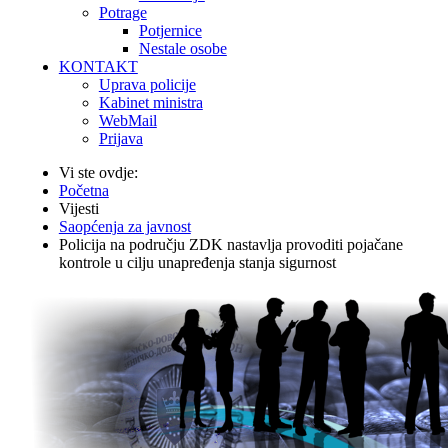
Potrage
Potjernice
Nestale osobe
KONTAKT
Uprava policije
Kabinet ministra
WebMail
Prijava
Vi ste ovdje:
Početna
Vijesti
Saopćenja za javnost
Policija na području ZDK nastavlja provoditi pojačane
kontrole u cilju unapređenja stanja sigurnost