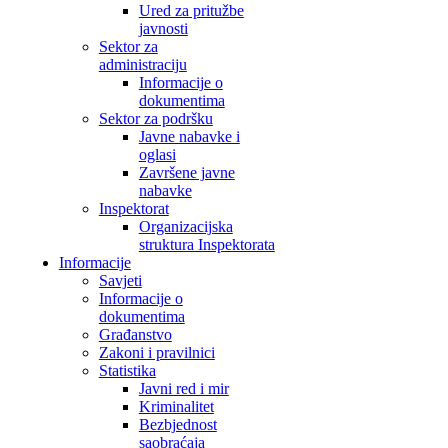
Ured za pritužbe
javnosti
Sektor za
administraciju
Informacije o
dokumentima
Sektor za podršku
Javne nabavke i
oglasi
Završene javne
nabavke
Inspektorat
Organizacijska
struktura Inspektorata
Informacije
Savjeti
Informacije o
dokumentima
Građanstvo
Zakoni i pravilnici
Statistika
Javni red i mir
Kriminalitet
Bezbjednost
saobraćaja