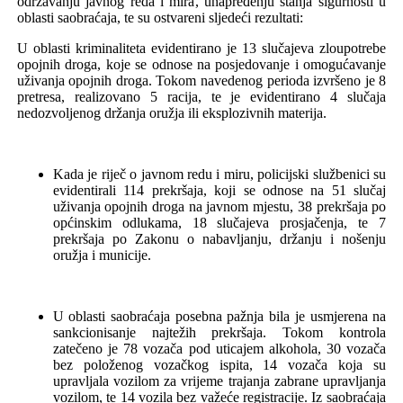
održavanju javnog reda i mira
,
unapređenju stanja sigurnosti u
oblasti saobraćaja
,
te su
ostvareni sljedeći rezultati:
U oblasti kriminaliteta evidentirano je
13
slučajeva zloupotrebe
opojnih droga,
koje se
odnos
e
na posjedovanje i omogućavanje
uživanja opojnih droga
.
Tokom navedenog perioda izvršen
o je 8
pretresa, realizovan
o 5
racija
,
te je evidentiran
o 4
slučaj
a
nedozvoljenog držanja oružja i
li
eksplozivnih materija.
Kada je riječ o javnom redu i miru, policijski službenici su
evidentirali 11
4
prekršaja,
koji se odnose na
5
1
slučaj
uživanja opojnih droga na javnom mjestu, 3
8
prekršaja po
općinskim odlukama,
18
slučajeva prosjačenja
,
te
7
prekršaja po Zakonu o
nabavljanju, držanju i nošenju
oružja i municije
.
U oblasti saobraćaja posebna pažnja bila je usmjerena na
sankcionisanje najtežih prekršaja. Tokom kontrola
zatečeno je
78
vozača pod uticajem alkohola,
30
vozača
bez položenog vozačkog ispita,
14
vozača koja su
upravljala vozilom za vrijeme trajanja zabrane upravljanja
vozilom
, te
14
vozila bez važeće registracije. Iz saobraćaja