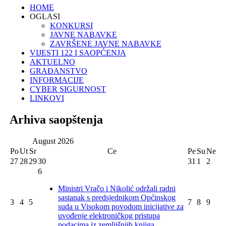
HOME
OGLASI
KONKURSI
JAVNE NABAVKE
ZAVRŠENE JAVNE NABAVKE
VIJESTI 122 I SAOPĆENJA
AKTUELNO
GRAĐANSTVO
INFORMACIJE
CYBER SIGURNOST
LINKOVI
Arhiva saopštenja
August
2026
Po
Ut
Sr
Ce
Pe
Su
Ne
27
28
29
30
31
1
2
6
Ministri Vračo i Nikolić održali radni
sastanak s predsjednikom Općinskog
3
4
5
7
8
9
suda u Visokom povodom inicijative za
uvođenje elektroničkog pristupa
podacima iz zemljišnjih knjiga