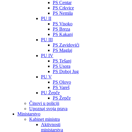
PS Centar
PS Crkvice
PS Nemila
PU II
PS Visoko
PS Breza
PS Kakanj
PU III
PS Zavidovići
PS Maglaj
PU IV
PS Tešanj
PS Usora
PS Doboj Jug
PU V
PS Olovo
PS Vareš
PU Žepče
PS Žepče
Činovi u policiji
Upoznaj svoja prava
Ministarstvo
Kabinet ministra
Aktivnosti
ministarstva