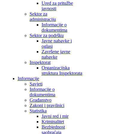
Ured za pritužbe
javnosti
Sektor za
administraciju
Informacije o
dokumentima
Sektor za podršku
Javne nabavke i
oglasi
Završene javne
nabavke
Inspektorat
Organizacijska
struktura Inspektorata
Informacije
Savjeti
Informacije o
dokumentima
Građanstvo
Zakoni i pravilnici
Statistika
Javni red i mir
Kriminalitet
Bezbjednost
saobraćaja