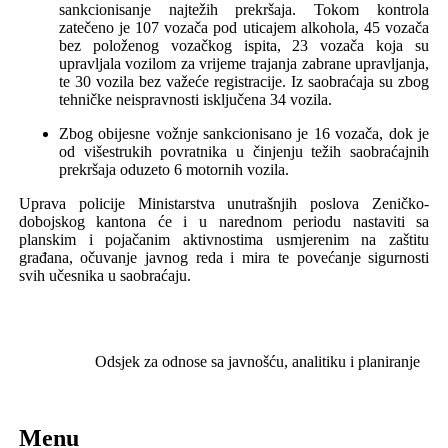
sankcionisanje najtežih prekršaja. Tokom kontrola
zatečeno je 107 vozača pod uticajem alkohola, 45 vozača
bez položenog vozačkog ispita, 23 vozača koja su
upravljala vozilom za vrijeme trajanja zabrane upravljanja,
te 30 vozila bez važeće registracije. Iz saobraćaja su zbog
tehničke neispravnosti isključena 34 vozila.
Zbog obijesne vožnje sankcionisano je 16 vozača, dok je
od višestrukih povratnika u činjenju težih saobraćajnih
prekršaja oduzeto
6
motornih vozila.
Uprava policije
Ministarstva unutrašnjih poslova Zeničko-
dobojskog kantona
će i u narednom periodu nastaviti s
a
planskim i pojačanim aktivnostima usmjerenim na zaštitu
građana, očuvanje javnog reda i mira te povećanje sigurnosti
svih učesnika u saobraćaju.
Odsjek za odnose sa javnošću,
analitiku i planiranje
Menu