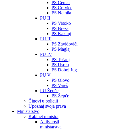
PS Centar
PS Crkvice
PS Nemila
PU II
PS Visoko
PS Breza
PS Kakanj
PU III
PS Zavidovići
PS Maglaj
PU IV
PS Tešanj
PS Usora
PS Doboj Jug
PU V
PS Olovo
PS Vareš
PU Žepče
PS Žepče
Činovi u policiji
Upoznaj svoja prava
Ministarstvo
Kabinet ministra
Aktivnosti
ministarstva