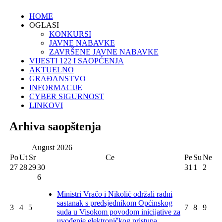
HOME
OGLASI
KONKURSI
JAVNE NABAVKE
ZAVRŠENE JAVNE NABAVKE
VIJESTI 122 I SAOPĆENJA
AKTUELNO
GRAĐANSTVO
INFORMACIJE
CYBER SIGURNOST
LINKOVI
Arhiva saopštenja
August
2026
Po
Ut
Sr
Ce
Pe
Su
Ne
27
28
29
30
31
1
2
6
Ministri Vračo i Nikolić održali radni
sastanak s predsjednikom Općinskog
3
4
5
7
8
9
suda u Visokom povodom inicijative za
uvođenje elektroničkog pristupa