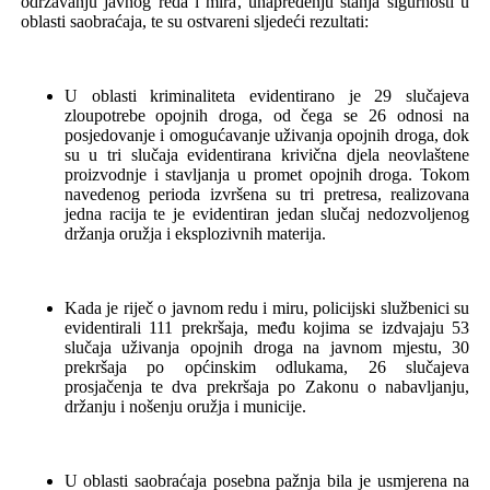
održavanju javnog reda i mira
,
unapređenju stanja sigurnosti u
oblasti saobraćaja
,
te su
ostvareni sljedeći rezultati:
U oblasti kriminaliteta evidentirano je 29 slučajeva
zloupotrebe opojnih droga, od čega se 26 odnosi na
posjedovanje i omogućavanje uživanja opojnih droga, dok
su u tri slučaja evidentirana krivična djela neovlaštene
proizvodnje i stavljanja u promet opojnih droga. Tokom
navedenog perioda izvršena su tri pretresa, realizovana
jedna racija te je evidentiran jedan slučaj nedozvoljenog
držanja oružja i eksplozivnih materija.
Kada je riječ o javnom redu i miru, policijski službenici su
evidentirali 111 prekršaja, među kojima se izdvajaju 53
slučaja uživanja opojnih droga na javnom mjestu, 30
prekršaja po općinskim odlukama, 26 slučajeva
prosjačenja te dva prekršaja po Zakonu o
nabavljanju,
držanju i nošenju oružja i municije
.
U oblasti saobraćaja posebna pažnja bila je usmjerena na