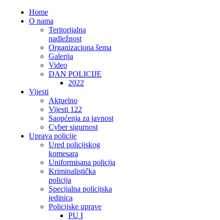
Home
O nama
Teritorijalna
nadležnost
Organizaciona šema
Galerija
Video
DAN POLICIJE
2022
Vijesti
Aktuelno
Vijesti 122
Saopćenja za javnost
Cyber sigurnost
Uprava policije
Ured policijskog
komesara
Uniformisana policija
Kriminalistička
policija
Specijalna policijska
jedinica
Policijske uprave
PU I