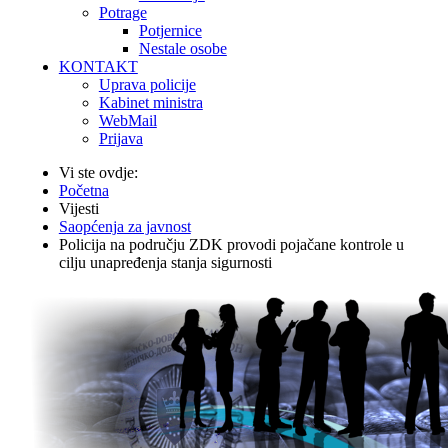
Potrage
Potjernice
Nestale osobe
KONTAKT
Uprava policije
Kabinet ministra
WebMail
Prijava
Vi ste ovdje:
Početna
Vijesti
Saopćenja za javnost
Policija na području ZDK provodi pojačane kontrole u
cilju unapređenja stanja sigurnosti