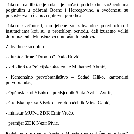
Tokom manifestacije odata je počast policijskim službenicima
poginulim u odbrani Bosne i Hercegovine, a svečanosti su
prisustvovali i članovi njihovih porodica.
Tokom svečanosti, dodijeljene su zahvalnice pojedincima i
institucijama koji su, u proteklom periodu, dali izuzetno veliki
doprinos radu Ministarstva unutrašnjih poslova.
Zahvalnice su dobili:
- direktor firme “Dron.ba” Dado Ruvić,
- v.d. direktor Policijske akademije Muhamed Ahmić,
- Kantonalno pravobranilaštvo – Seđad Kliko, kantonalni
pravobranilac,
- Općinski sud Visoko – predsjednik Suda Avdija Avdić,
- Gradska uprava Visoko – gradonačelnik Mirza Ganić,
- ministar MUP-a ZDK Emir Vračo.
- premijer ZDK Nezir Pivić.
Kolektivno priznanje „Zastava Ministarstva sa državnim grbom“