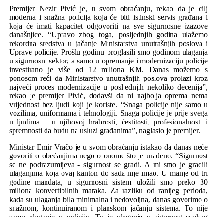
Premijer Nezir Pivić je, u svom obraćanju, rekao da je cilj
moderna i snažna policija koja će biti istinski servis građana i
koja će imati kapacitet odgovoriti na sve sigurnosne izazove
današnjice. “Upravo zbog toga, posljednjih godina ulažemo
rekordna sredstva u jačanje Ministarstva unutrašnjih poslova i
Uprave policije. Prošlu godinu proglasili smo godinom ulaganja
u sigurnosni sektor, a samo u opremanje i modernizaciju policije
investirano je više od 12 miliona KM. Danas možemo s
ponosom reći da Ministarstvo unutrašnjih poslova prolazi kroz
najveći proces modernizacije u posljednjih nekoliko decenija”,
rekao je premijer Pivić, dodavši da ni najbolja oprema nema
vrijednost bez ljudi koji je koriste. “Snaga policije nije samo u
vozilima, uniformama i tehnologiji. Snaga policije je prije svega
u ljudima – u njihovoj hrabrosti, čestitosti, profesionalnosti i
spremnosti da budu na usluzi građanima”, naglasio je premijer.
Ministar Emir Vračo je u svom obraćanju istakao da danas neće
govoriti o obećanjima nego o onome što je urađeno. “Sigurnost
se ne podrazumijeva - sigurnost se gradi. A mi smo je gradili
ulaganjima koja ovaj kanton do sada nije imao. U manje od tri
godine mandata, u sigurnosni sistem uložili smo preko 30
miliona konvertibilnih maraka. Za razliku od ranijeg perioda,
kada su ulaganja bila minimalna i nedovoljna, danas govorimo o
snažnom, kontinuiranom i planskom jačanju sistema. To nije
samo ulaganje u policiju. To je ulaganje u sigurnost svakog