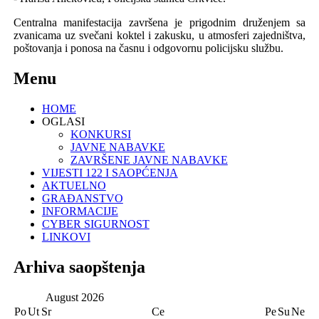
Centralna manifestacija završena je prigodnim druženjem sa
zvanicama uz svečani koktel i zakusku, u atmosferi zajedništva,
poštovanja i ponosa na časnu i odgovornu policijsku službu.
Menu
HOME
OGLASI
KONKURSI
JAVNE NABAVKE
ZAVRŠENE JAVNE NABAVKE
VIJESTI 122 I SAOPĆENJA
AKTUELNO
GRAĐANSTVO
INFORMACIJE
CYBER SIGURNOST
LINKOVI
Arhiva saopštenja
August
2026
Po
Ut
Sr
Ce
Pe
Su
Ne