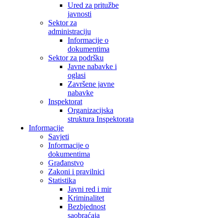
Ured za pritužbe
javnosti
Sektor za
administraciju
Informacije o
dokumentima
Sektor za podršku
Javne nabavke i
oglasi
Završene javne
nabavke
Inspektorat
Organizacijska
struktura Inspektorata
Informacije
Savjeti
Informacije o
dokumentima
Građanstvo
Zakoni i pravilnici
Statistika
Javni red i mir
Kriminalitet
Bezbjednost
saobraćaja