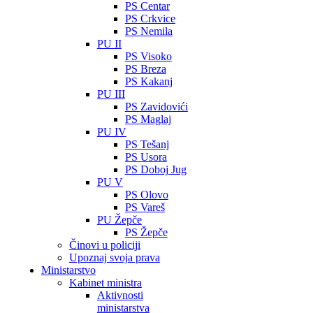
PS Centar
PS Crkvice
PS Nemila
PU II
PS Visoko
PS Breza
PS Kakanj
PU III
PS Zavidovići
PS Maglaj
PU IV
PS Tešanj
PS Usora
PS Doboj Jug
PU V
PS Olovo
PS Vareš
PU Žepče
PS Žepče
Činovi u policiji
Upoznaj svoja prava
Ministarstvo
Kabinet ministra
Aktivnosti
ministarstva