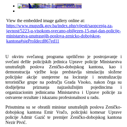
View the embedded image gallery online at:
https://www.mupzdk.gov.ba/index.php/vijesti/saopcenja-za-
javnost/5223-u-visokom-svecano-obiljezen-15-maj-dan-policije-
ministarstva-unutrasnjih-poslova-zenicko-dobojskog-
kantona#sigProIdecd867ed11
U okviru svečanog programa upriličeno je postrojavanje i
svečani defile policijskih jedinica Uprave policije Ministarstva
unutrašnjih poslova Zeničko-dobojskog kantona, kao i
demonstracija vježbe koja predstavlja simulaciju složene
policijske akcije usmjerene na lociranje i neutralizaciju
terorističke grupe na području Grada Visoko, nakon čega su
dodijeljena priznanja najzaslužnijim pojedincima i
organizacionim jedinicama Ministarstva i Uprave policije za
ostvarene rezultate i iskazanu profesionalnost u radu.
Prisutnima su se obratili ministar unutrašnjih poslova Zeničko-
dobojskog kantona Emir Vračo, policijski komesar Uprave
policije Admir Gazić te premijer Zeničko-dobojskog kantona
Nezir Pivić.