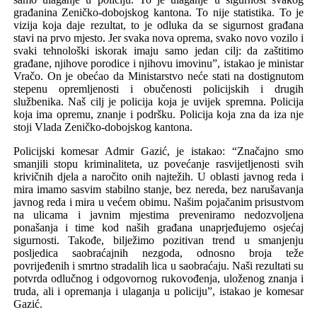
građanina Zeničko-dobojskog kantona. To nije statistika. To je
vizija koja daje rezultat, to je odluka da se sigurnost građana
stavi na prvo mjesto. Jer svaka nova oprema, svako novo vozilo i
svaki tehnološki iskorak imaju samo jedan cilj: da zaštitimo
građane, njihove porodice i njihovu imovinu”, istakao je ministar
Vračo. On je obećao da Ministarstvo neće stati na dostignutom
stepenu opremljenosti i obučenosti policijskih i drugih
službenika. Naš cilj je policija koja je uvijek spremna. Policija
koja ima opremu, znanje i podršku. Policija koja zna da iza nje
stoji Vlada Zeničko-dobojskog kantona.
Policijski komesar Admir Gazić, je istakao: “Značajno smo
smanjili stopu kriminaliteta, uz povećanje rasvijetljenosti svih
krivičnih djela a naročito onih najtežih. U oblasti javnog reda i
mira imamo sasvim stabilno stanje, bez nereda, bez narušavanja
javnog reda i mira u većem obimu. Našim pojačanim prisustvom
na ulicama i javnim mjestima preveniramo nedozvoljena
ponašanja i time kod naših građana unaprjeđujemo osjećaj
sigurnosti. Takođe, bilježimo pozitivan trend u smanjenju
posljedica saobraćajnih nezgoda, odnosno broja teže
povrijeđenih i smrtno stradalih lica u saobraćaju. Naši rezultati su
potvrda odlučnog i odgovornog rukovođenja, uloženog znanja i
truda, ali i opremanja i ulaganja u policiju”, istakao je komesar
Gazić.