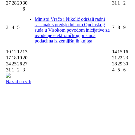
27
28
29
30
31
1
2
6
Ministri Vračo i Nikolić održali radni
sastanak s predsjednikom Općinskog
3
4
5
7
8
9
suda u Visokom povodom inicijative za
uvođenje elektroničkog pristupa
podacima iz zemljišnjih knjiga
10
11
12
13
14
15
16
17
18
19
20
21
22
23
24
25
26
27
28
29
30
31
1
2
3
4
5
6
Nazad na vrh