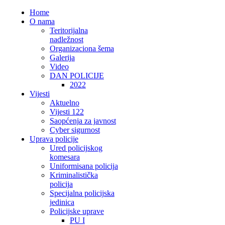
Home
O nama
Teritorijalna
nadležnost
Organizaciona šema
Galerija
Video
DAN POLICIJE
2022
Vijesti
Aktuelno
Vijesti 122
Saopćenja za javnost
Cyber sigurnost
Uprava policije
Ured policijskog
komesara
Uniformisana policija
Kriminalistička
policija
Specijalna policijska
jedinica
Policijske uprave
PU I