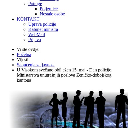
Potrage
Potjernice
Nestale osobe
KONTAKT
Uprava policije
Kabinet ministra
WebMail
Prijava
Vi ste ovdje:
Početna
Vijesti
Saopćenja za javnost
U Visokom svečano obilježen 15. maj - Dan policije
Ministarstva unutrašnjih poslova Zeničko-dobojskog
kantona