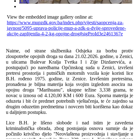
View the embedded image gallery online at:
https://www.mupzdk.gov.ba/index.php/vijesti/saopcenja-za-
javnost/5095-uprava-policije-mup-a-zdk-u-dvije-sprovedene-
akcije-zaplijenila-4-2-kg-opojne-drog#sigProId3e2461367e
Naime,
od strane službenika Odsjeka za borbu protiv
zloupotrebe opojnih droga su dana 21.02.2026. godine,
u Zenici,
u ulicama Bulevar Kralja Tvrtka I i Zije Dizdarevića, a
postupajući po naredbama Općinskog suda u Zenici, izvršeni
pretresi prostorija i putničkih motornih vozila koje koristi lice
B.H. rođeno 1975. godine, iz Zenice. Izvršenim pretresima
,
pronađena
je
biljna materija koja svojim izgledom asocira na
opojnu drogu "Marihuanu", ukupne težine 3,338 grama, te
novac u iznosu od 4.120,00 KM i 600 Eura. Sporna materija je
oduzeta i bit će predmet potrebnih vještačenja, te će
zajedno s
a
drugim
oduzetim predmetima
i novcem
biti korištena kao dokaz
u daljnjem postupku.
Lice B.H. je lišeno slobode i nad istim je zavedena
kriminalistička obrada
,
zbog postojanja osnova sumnje da je
počinilo krivično djelo ''Neovlaštena proizvodnja i stavljanje u