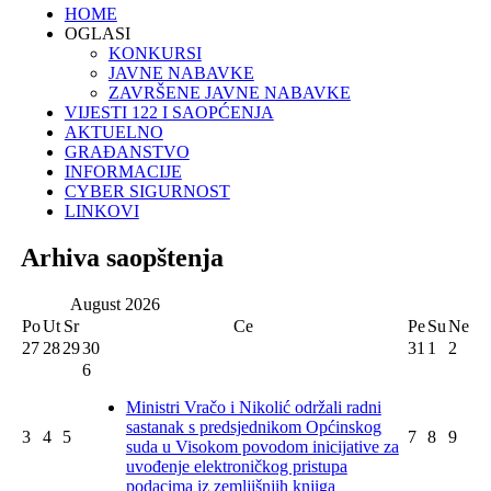
HOME
OGLASI
KONKURSI
JAVNE NABAVKE
ZAVRŠENE JAVNE NABAVKE
VIJESTI 122 I SAOPĆENJA
AKTUELNO
GRAĐANSTVO
INFORMACIJE
CYBER SIGURNOST
LINKOVI
Arhiva saopštenja
August
2026
Po
Ut
Sr
Ce
Pe
Su
Ne
27
28
29
30
31
1
2
6
Ministri Vračo i Nikolić održali radni
sastanak s predsjednikom Općinskog
3
4
5
7
8
9
suda u Visokom povodom inicijative za
uvođenje elektroničkog pristupa
podacima iz zemljišnjih knjiga