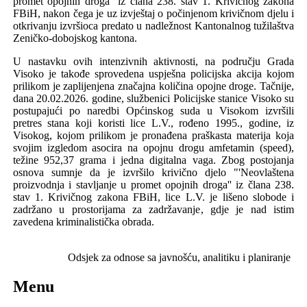
promet opojnih droga'' iz člana 238. stav 1. Krivičnog zakona
FBiH
, nakon čega je uz izvještaj o počinjenom krivičnom djelu i
otkrivanju izvršioca predato u nadležnost Kantonalnog tužilaštva
Zeničko-dobojskog kantona.
U nastavku ovih intenzivnih aktivnosti,
na području
Grada
Visoko
je takođe
sprovedena uspješna policijska akcija kojom
prilikom je zaplijenjena značajna količina opojne droge.
Tačnije
,
dana 20.02.2026. godine, službenici Policijske stanice Visoko su
postupajući po naredbi Općinskog suda u Visokom izvršili
pretres stana koji koristi lice L.V., rođeno 1995., godine, iz
Visokog, kojom prilikom je pronađena praškasta materija koja
svojim izgledom asocira na opojnu drogu amfetamin (speed),
težine 952,37 grama i jedna digitalna vaga. Zbog postojanja
osnova sumnje da je izvršilo krivično djelo "'Neovlaštena
proizvodnja i stavljanje u promet opojnih droga'' iz člana 238.
stav 1. Krivičnog zakona
FBiH
, lice L.V. je lišeno slobode i
zadržano u prostorijama za zadržavanje
,
gdje je nad istim
zavedena kriminalistička obrada.
Odsjek za odnose sa javnošću,
analitiku i planiranje
Menu