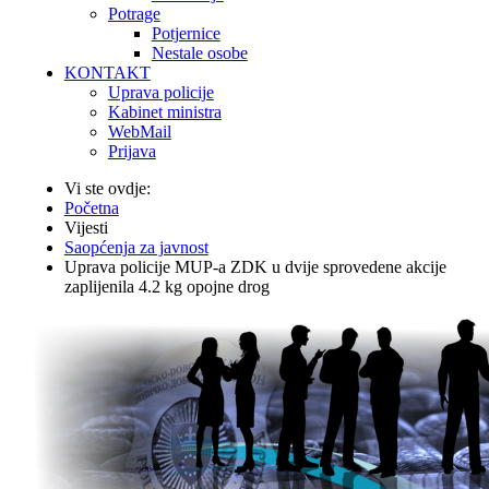
Potrage
Potjernice
Nestale osobe
KONTAKT
Uprava policije
Kabinet ministra
WebMail
Prijava
Vi ste ovdje:
Početna
Vijesti
Saopćenja za javnost
Uprava policije MUP-a ZDK u dvije sprovedene akcije
zaplijenila 4.2 kg opojne drog