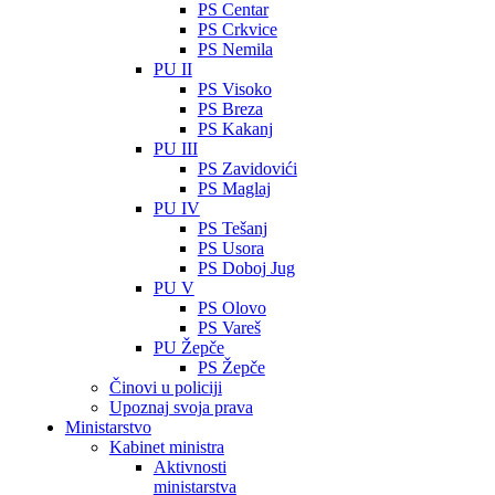
PS Centar
PS Crkvice
PS Nemila
PU II
PS Visoko
PS Breza
PS Kakanj
PU III
PS Zavidovići
PS Maglaj
PU IV
PS Tešanj
PS Usora
PS Doboj Jug
PU V
PS Olovo
PS Vareš
PU Žepče
PS Žepče
Činovi u policiji
Upoznaj svoja prava
Ministarstvo
Kabinet ministra
Aktivnosti
ministarstva