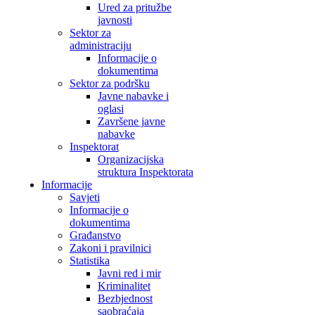
Ured za pritužbe
javnosti
Sektor za
administraciju
Informacije o
dokumentima
Sektor za podršku
Javne nabavke i
oglasi
Završene javne
nabavke
Inspektorat
Organizacijska
struktura Inspektorata
Informacije
Savjeti
Informacije o
dokumentima
Građanstvo
Zakoni i pravilnici
Statistika
Javni red i mir
Kriminalitet
Bezbjednost
saobraćaja