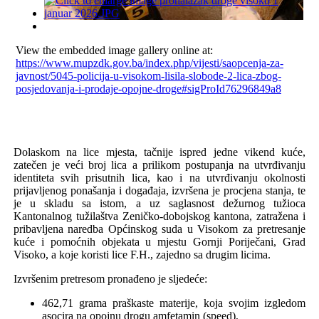
View the embedded image gallery online at:
https://www.mupzdk.gov.ba/index.php/vijesti/saopcenja-za-
javnost/5045-policija-u-visokom-lisila-slobode-2-lica-zbog-
posjedovanja-i-prodaje-opojne-droge#sigProId76296849a8
Dolaskom na lice mjesta, tačnije ispred jedne vikend kuće,
zatečen je veći broj lica a prilikom postupanja na utvrđivanju
identiteta svih prisutnih lica, kao i na utvrđivanju okolnosti
prijavljenog ponašanja i događaja, izvršena je procjena stanja, te
je u skladu sa istom, a uz saglasnost dežurnog tužioca
Kantonalnog tužilaštva Zeničko-dobojskog kantona, zatražena i
pribavljena naredba Općinskog suda u Visokom za pretresanje
kuće i pomoćnih objekata u mjestu Gornji Poriječani, Grad
Visoko, a koje koristi lice F.H., zajedno sa drugim licima.
Izvršenim pretresom pronađeno je sljedeće:
462,71 grama praškaste materije,
koja svojim izgledom
asocira na opojnu drogu amfetamin (speed),