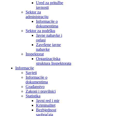
Ured za pritužbe
javnosti
Sektor za
administraciju
Informacije o
dokumentima
Sektor za podršku
Javne nabavke i
oglasi
Završene javne
nabavke
Inspektorat
Organizacijska
struktura Inspektorata
Informacije
Savjeti
Informacije o
dokumentima
Građanstvo
Zakoni i pravilnici
Statistika
Javni red i mir
Kriminalitet
Bezbjednost
saobraćaja