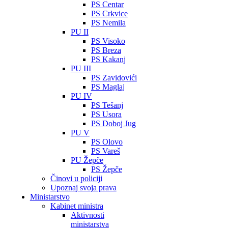
PS Centar
PS Crkvice
PS Nemila
PU II
PS Visoko
PS Breza
PS Kakanj
PU III
PS Zavidovići
PS Maglaj
PU IV
PS Tešanj
PS Usora
PS Doboj Jug
PU V
PS Olovo
PS Vareš
PU Žepče
PS Žepče
Činovi u policiji
Upoznaj svoja prava
Ministarstvo
Kabinet ministra
Aktivnosti
ministarstva