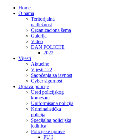
Home
O nama
Teritorijalna
nadležnost
Organizaciona šema
Galerija
Video
DAN POLICIJE
2022
Vijesti
Aktuelno
Vijesti 122
Saopćenja za javnost
Cyber sigurnost
Uprava policije
Ured policijskog
komesara
Uniformisana policija
Kriminalistička
policija
Specijalna policijska
jedinica
Policijske uprave
PU I