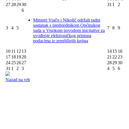
27
28
29
30
31
1
2
6
Ministri Vračo i Nikolić održali radni
sastanak s predsjednikom Općinskog
3
4
5
7
8
9
suda u Visokom povodom inicijative za
uvođenje elektroničkog pristupa
podacima iz zemljišnjih knjiga
10
11
12
13
14
15
16
17
18
19
20
21
22
23
24
25
26
27
28
29
30
31
1
2
3
4
5
6
Nazad na vrh