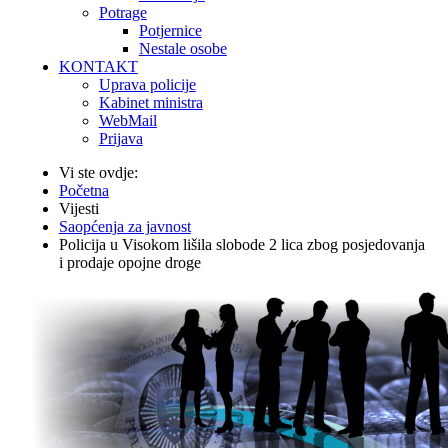
Potrage
Potjernice
Nestale osobe
KONTAKT
Uprava policije
Kabinet ministra
WebMail
Prijava
Vi ste ovdje:
Početna
Vijesti
Saopćenja za javnost
Policija u Visokom lišila slobode 2 lica zbog posjedovanja
i prodaje opojne droge