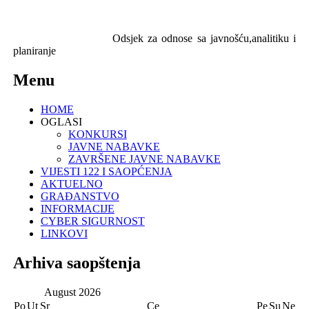
Odsjek za odnose sa javnošću,analitiku i
planiranje
Menu
HOME
OGLASI
KONKURSI
JAVNE NABAVKE
ZAVRŠENE JAVNE NABAVKE
VIJESTI 122 I SAOPĆENJA
AKTUELNO
GRAĐANSTVO
INFORMACIJE
CYBER SIGURNOST
LINKOVI
Arhiva saopštenja
August
2026
Po
Ut
Sr
Ce
Pe
Su
Ne