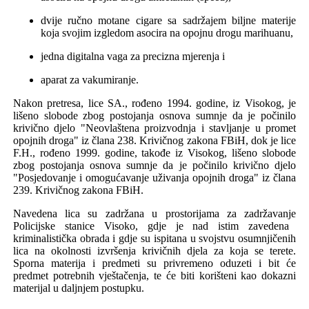
dvije ručno motane cigare sa sadržajem biljne
materije
koja svojim izgledom asocira na opojnu drogu marihuanu,
jedna digitalna vaga za precizna mjerenja i
aparat za vakumiranje.
Nakon pretresa, lice
SA., rođeno 1994. godine, iz Visokog,
je
lišeno slobode zbog postojanja osnova sumnje da je počinilo
krivično djelo "Neovlaštena proizvodnja i stavljanje u promet
opojnih droga" iz člana 238. Krivičnog zakona FBiH, dok je lice
F.H., rođeno 1999. godine, takođe iz Visokog, lišeno slobode
zbog postojanja osnova sumnje da je počinilo krivično djelo
"Posjedovanje i omogućavanje uživanja opojnih droga" iz člana
239. Krivičnog zakona FBiH.
Navedena lica su zadržana u prostorijama za zadržavanje
Policijske stanice Visoko,
gdje je nad istim zavedena
kriminalistička obrada i gdje su ispitana u svojstvu osumnjičenih
lica na okolnosti izvršenja krivičnih djela za koja se terete.
Sporna materija i predmeti su privremeno oduzeti i bit će
predmet potrebnih vještačenja,
te
ć
e
biti
kori
š
teni
kao
dokazni
materijal
u
daljnjem
postupku
.