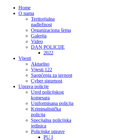
Home
O nama
Teritorijalna
nadležnost
Organizaciona šema
Galerija
Video
DAN POLICIJE
2022
Vijesti
Aktuelno
Vijesti 122
Saopćenja za javnost
Cyber sigurnost
Uprava policije
Ured policijskog
komesara
Uniformisana policija
Kriminalistička
policija
Specijalna policijska
jedinica
Policijske uprave
PU I