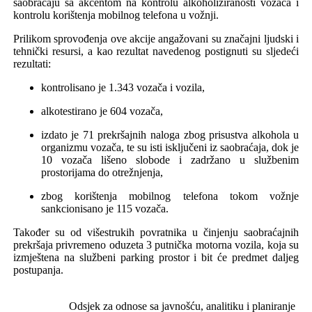
saobraćaju
sa akcentom na kontrolu alkoholiziranosti vozača i
kontrolu korištenja mobilnog telefona u vožnji.
Prilikom sprovođenja ove akcije angažovani su značajni ljudski i
tehnički resursi, a kao rezultat navedenog postignuti su
sljedeći
rezultati:
k
ontrolisano je
1.343
vozača i vozila,
alkotestirano je 604 vozača,
izdato je 71 prekršajnih naloga zbog prisustva alkohola u
organizmu vozača, te su isti isključeni iz saobraćaja, dok je
10 vozača lišeno slobode i zadržano u službenim
prostorijama do otrežnjenja,
zbog korištenja mobilnog telefona tokom vožnje
sankcionisano je 115 vozača.
Također su od višestrukih povratnika u činjenju saobraćajnih
prekršaja privremeno oduzeta 3 putnička motorna vozila, koja su
izmještena na službeni parking prostor i bit će predmet daljeg
postupanja.
Odsjek za odnose sa javnošću,
analitiku i planiranje