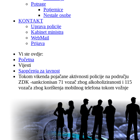
Potrage
Potjernice
Nestale osobe
KONTAKT
Uprava policije
Kabinet ministra
WebMail
Prijava
Vi ste ovdje:
Početna
Vijesti
Saopćenja za javnost
Tokom vikenda pojačane aktivnosti policije na području
ZDK -sankcionisan 71 vozač zbog alkoholiziranosti i 115
vozača zbog korištenja mobilnog telefona tokom vožnje