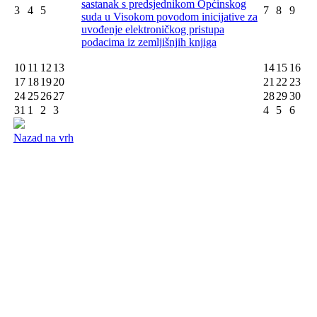
sastanak s predsjednikom Općinskog
3
4
5
7
8
9
suda u Visokom povodom inicijative za
uvođenje elektroničkog pristupa
podacima iz zemljišnjih knjiga
10
11
12
13
14
15
16
17
18
19
20
21
22
23
24
25
26
27
28
29
30
31
1
2
3
4
5
6
Nazad na vrh