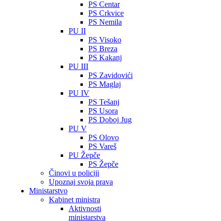
PS Centar
PS Crkvice
PS Nemila
PU II
PS Visoko
PS Breza
PS Kakanj
PU III
PS Zavidovići
PS Maglaj
PU IV
PS Tešanj
PS Usora
PS Doboj Jug
PU V
PS Olovo
PS Vareš
PU Žepče
PS Žepče
Činovi u policiji
Upoznaj svoja prava
Ministarstvo
Kabinet ministra
Aktivnosti
ministarstva