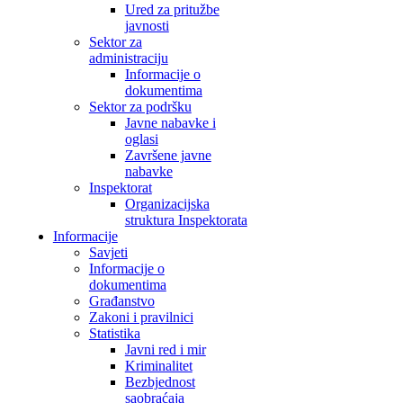
Ured za pritužbe
javnosti
Sektor za
administraciju
Informacije o
dokumentima
Sektor za podršku
Javne nabavke i
oglasi
Završene javne
nabavke
Inspektorat
Organizacijska
struktura Inspektorata
Informacije
Savjeti
Informacije o
dokumentima
Građanstvo
Zakoni i pravilnici
Statistika
Javni red i mir
Kriminalitet
Bezbjednost
saobraćaja