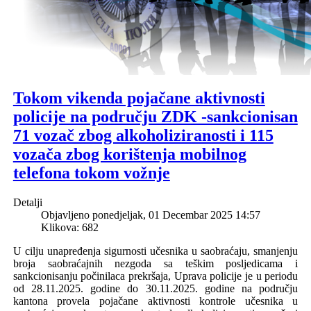
Tokom vikenda pojačane aktivnosti
policije na području ZDK -sankcionisan
71 vozač zbog alkoholiziranosti i 115
vozača zbog korištenja mobilnog
telefona tokom vožnje
Detalji
Objavljeno ponedjeljak, 01 Decembar 2025 14:57
Klikova: 682
U
cilju
unapređenja sigurnosti učesnika u saobraćaju, smanjenju
broja saobraćajnih nezgoda sa teškim posljedicama i
sankcionisanju počinilaca prekršaja,
Uprava policije je u periodu
o
d 28
.
11
.2025
.
godine do 30
.
11
.2025
.
godine na području
kantona
prove
la
pojačan
e aktivnosti kontrole učesnika u