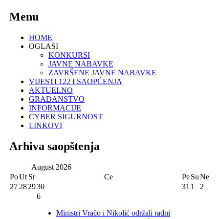
Menu
HOME
OGLASI
KONKURSI
JAVNE NABAVKE
ZAVRŠENE JAVNE NABAVKE
VIJESTI 122 I SAOPĆENJA
AKTUELNO
GRAĐANSTVO
INFORMACIJE
CYBER SIGURNOST
LINKOVI
Arhiva saopštenja
August
2026
Po
Ut
Sr
Ce
Pe
Su
Ne
27
28
29
30
31
1
2
6
Ministri Vračo i Nikolić održali radni