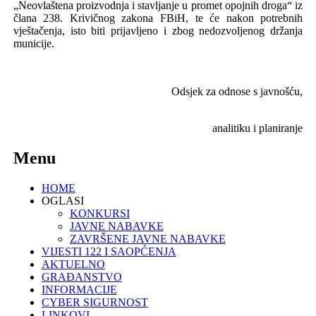
„Neovlaštena proizvodnja i stavljanje u promet opojnih droga“ iz
člana 238. Krivičnog zakona FBiH, te će nakon potrebnih
vještačenja, isto biti prijavljeno i zbog nedozvoljenog držanja
municije.
Odsjek za odnose s javnošću,
analitiku i planiranje
Menu
HOME
OGLASI
KONKURSI
JAVNE NABAVKE
ZAVRŠENE JAVNE NABAVKE
VIJESTI 122 I SAOPĆENJA
AKTUELNO
GRAĐANSTVO
INFORMACIJE
CYBER SIGURNOST
LINKOVI