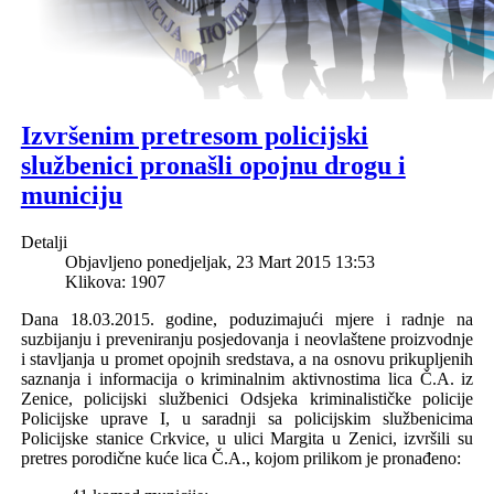
Izvršenim pretresom policijski
službenici pronašli opojnu drogu i
municiju
Detalji
Objavljeno ponedjeljak, 23 Mart 2015 13:53
Klikova: 1907
Dana 18.03.2015. godine, poduzimajući mjere i radnje na
suzbijanju i preveniranju posjedovanja i neovlaštene proizvodnje
i stavljanja u promet opojnih sredstava, a na osnovu prikupljenih
saznanja i informacija o kriminalnim aktivnostima lica Č.A. iz
Zenice, policijski službenici Odsjeka kriminalističke policije
Policijske uprave I, u saradnji sa policijskim službenicima
Policijske stanice Crkvice, u ulici Margita u Zenici, izvršili su
pretres porodične kuće lica Č.A., kojom prilikom je pronađeno: