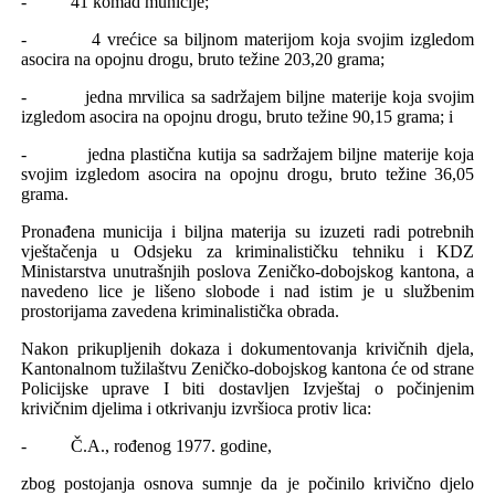
- 41 komad municije;
- 4 vrećice sa biljnom materijom koja svojim izgledom
asocira na opojnu drogu, bruto težine 203,20 grama;
- jedna mrvilica sa sadržajem biljne materije koja svojim
izgledom asocira na opojnu drogu, bruto težine 90,15 grama; i
- jedna plastična kutija sa sadržajem biljne materije koja
svojim izgledom asocira na opojnu drogu, bruto težine 36,05
grama.
Pronađena municija i biljna materija su izuzeti radi potrebnih
vještačenja u Odsjeku za kriminalističku tehniku i KDZ
Ministarstva unutrašnjih poslova Zeničko-dobojskog kantona, a
navedeno lice je lišeno slobode i nad istim je u službenim
prostorijama zavedena kriminalistička obrada.
Nakon prikupljenih dokaza i dokumentovanja krivičnih djela,
Kantonalnom tužilaštvu Zeničko-dobojskog kantona će od strane
Policijske uprave I biti dostavljen Izvještaj o počinjenim
krivičnim djelima i otkrivanju izvršioca protiv lica:
- Č.A., rođenog 1977. godine,
zbog postojanja osnova sumnje da je počinilo krivično djelo