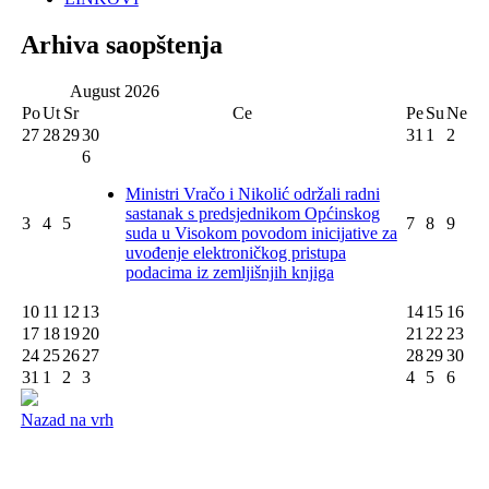
Arhiva saopštenja
August
2026
Po
Ut
Sr
Ce
Pe
Su
Ne
27
28
29
30
31
1
2
6
Ministri Vračo i Nikolić održali radni
sastanak s predsjednikom Općinskog
3
4
5
7
8
9
suda u Visokom povodom inicijative za
uvođenje elektroničkog pristupa
podacima iz zemljišnjih knjiga
10
11
12
13
14
15
16
17
18
19
20
21
22
23
24
25
26
27
28
29
30
31
1
2
3
4
5
6
Nazad na vrh