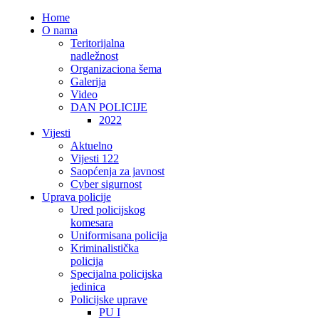
Home
O nama
Teritorijalna
nadležnost
Organizaciona šema
Galerija
Video
DAN POLICIJE
2022
Vijesti
Aktuelno
Vijesti 122
Saopćenja za javnost
Cyber sigurnost
Uprava policije
Ured policijskog
komesara
Uniformisana policija
Kriminalistička
policija
Specijalna policijska
jedinica
Policijske uprave
PU I