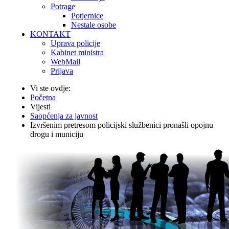
Potrage
Potjernice
Nestale osobe
KONTAKT
Uprava policije
Kabinet ministra
WebMail
Prijava
Vi ste ovdje:
Početna
Vijesti
Saopćenja za javnost
Izvršenim pretresom policijski službenici pronašli opojnu
drogu i municiju