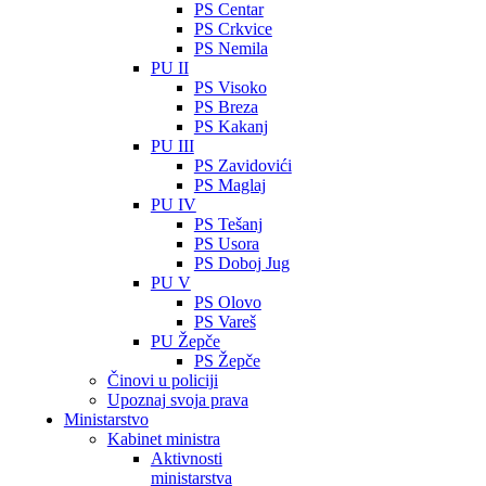
PS Centar
PS Crkvice
PS Nemila
PU II
PS Visoko
PS Breza
PS Kakanj
PU III
PS Zavidovići
PS Maglaj
PU IV
PS Tešanj
PS Usora
PS Doboj Jug
PU V
PS Olovo
PS Vareš
PU Žepče
PS Žepče
Činovi u policiji
Upoznaj svoja prava
Ministarstvo
Kabinet ministra
Aktivnosti
ministarstva