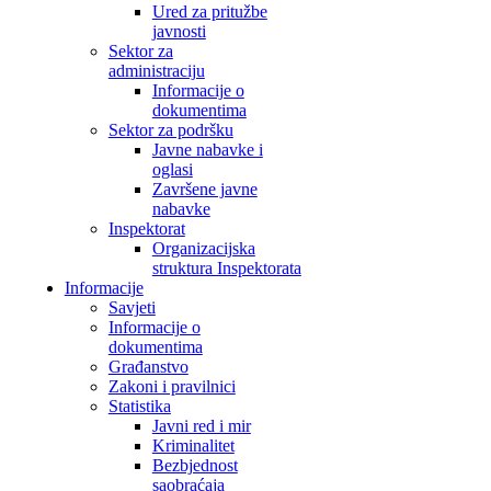
Ured za pritužbe
javnosti
Sektor za
administraciju
Informacije o
dokumentima
Sektor za podršku
Javne nabavke i
oglasi
Završene javne
nabavke
Inspektorat
Organizacijska
struktura Inspektorata
Informacije
Savjeti
Informacije o
dokumentima
Građanstvo
Zakoni i pravilnici
Statistika
Javni red i mir
Kriminalitet
Bezbjednost
saobraćaja