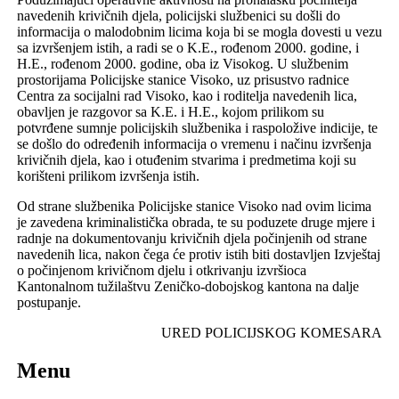
navedenih krivičnih djela, policijski službenici su došli do
informacija o malodobnim licima koja bi se mogla dovesti u vezu
sa izvršenjem istih, a radi se o K.E., rođenom 2000. godine, i
H.E., rođenom 2000. godine, oba iz Visokog. U službenim
prostorijama Policijske stanice Visoko, uz prisustvo radnice
Centra za socijalni rad Visoko, kao i roditelja navedenih lica,
obavljen je razgovor sa K.E. i H.E., kojom prilikom su
potvrđene sumnje policijskih službenika i raspoložive indicije, te
se došlo do određenih informacija o vremenu i načinu izvršenja
krivičnih djela, kao i otuđenim stvarima i predmetima koji su
korišteni prilikom izvršenja istih.
Od strane službenika Policijske stanice Visoko nad ovim licima
je zavedena kriminalistička obrada, te su poduzete druge mjere i
radnje na dokumentovanju krivičnih djela počinjenih od strane
navedenih lica, nakon čega će protiv istih biti dostavljen Izvještaj
o počinjenom krivičnom djelu i otkrivanju izvršioca
Kantonalnom tužilaštvu Zeničko-dobojskog kantona na dalje
postupanje.
URED POLICIJSKOG KOMESARA
Menu