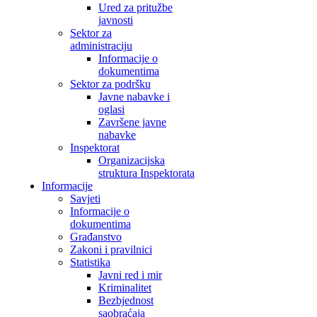
Ured za pritužbe
javnosti
Sektor za
administraciju
Informacije o
dokumentima
Sektor za podršku
Javne nabavke i
oglasi
Završene javne
nabavke
Inspektorat
Organizacijska
struktura Inspektorata
Informacije
Savjeti
Informacije o
dokumentima
Građanstvo
Zakoni i pravilnici
Statistika
Javni red i mir
Kriminalitet
Bezbjednost
saobraćaja