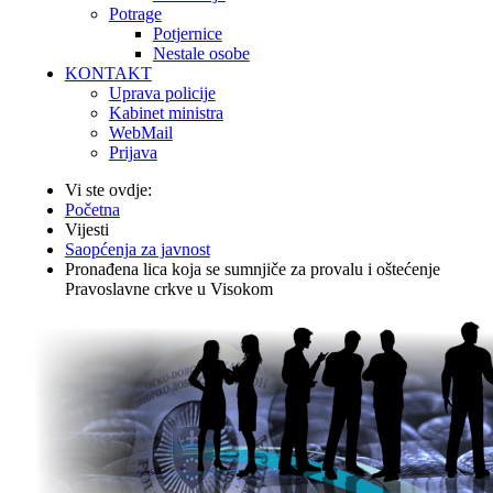
Potrage
Potjernice
Nestale osobe
KONTAKT
Uprava policije
Kabinet ministra
WebMail
Prijava
Vi ste ovdje:
Početna
Vijesti
Saopćenja za javnost
Pronađena lica koja se sumnjiče za provalu i oštećenje
Pravoslavne crkve u Visokom