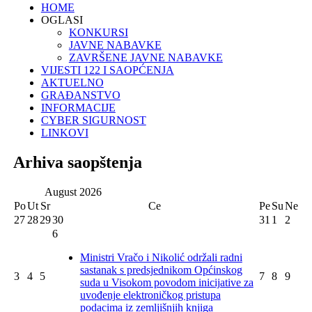
HOME
OGLASI
KONKURSI
JAVNE NABAVKE
ZAVRŠENE JAVNE NABAVKE
VIJESTI 122 I SAOPĆENJA
AKTUELNO
GRAĐANSTVO
INFORMACIJE
CYBER SIGURNOST
LINKOVI
Arhiva saopštenja
August
2026
Po
Ut
Sr
Ce
Pe
Su
Ne
27
28
29
30
31
1
2
6
Ministri Vračo i Nikolić održali radni
sastanak s predsjednikom Općinskog
3
4
5
7
8
9
suda u Visokom povodom inicijative za
uvođenje elektroničkog pristupa
podacima iz zemljišnjih knjiga