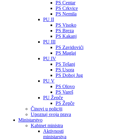
PS Centar
PS Crkvice
PS Nemila
PU II
PS Visoko
PS Breza
PS Kakanj
PU III
PS Zavidovići
PS Maglaj
PU IV
PS Tešanj
PS Usora
PS Doboj Jug
PU V
PS Olovo
PS Vareš
PU Žepče
PS Žepče
Činovi u policiji
Upoznaj svoja prava
Ministarstvo
Kabinet ministra
Aktivnosti
ministarstva