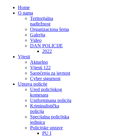
Home
O nama
Teritorijalna
nadležnost
Organizaciona šema
Galerija
Video
DAN POLICIJE
2022
Vijesti
Aktuelno
Vijesti 122
Saopćenja za javnost
Cyber sigurnost
Uprava policije
Ured policijskog
komesara
Uniformisana policija
Kriminalistička
policija
Specijalna policijska
jedinica
Policijske uprave
PU I