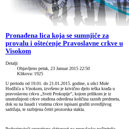
Pronađena lica koja se sumnjiče za
provalu i oštećenje Pravoslavne crkve u
Visokom
Detalji
Objavljeno petak, 23 Januar 2015 22:50
Klikova: 1925
U periodu od 19.01. do 21.01.2015. godine, u ulici Mule
Hodžića u Visokom, izvršeno je krivično djelo teška krađa u
pravoslavnu crkvu „Sveti Prokopije“, kojom prilikom je iz
unutrašnjosti crkve otuđena određena količina raznih predmeta,
dok su na fasadi i vratima crkve ispisani grafiti uvredljivog
sadržaja, te razbijena četiri prozorska stakla.
Poduzimajući operativne aktivnosti na pronalasku počinitelja