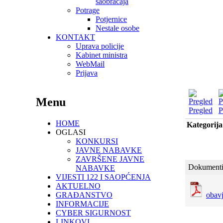
saobraćaja
Potrage
Potjernice
Nestale osobe
KONTAKT
Uprava policije
Kabinet ministra
WebMail
Prijava
Menu
Pregled
P
HOME
Kategorija
OGLASI
KONKURSI
JAVNE NABAVKE
ZAVRŠENE JAVNE
Dokumenti
NABAVKE
VIJESTI 122 I SAOPĆENJA
AKTUELNO
GRAĐANSTVO
obavj
INFORMACIJE
CYBER SIGURNOST
LINKOVI