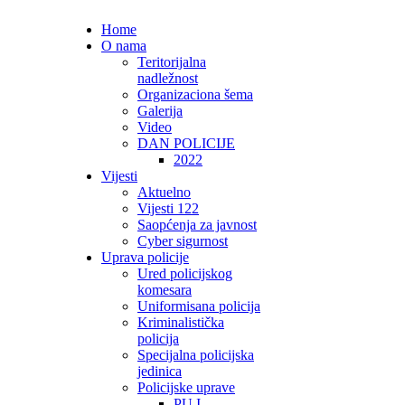
Home
O nama
Teritorijalna
nadležnost
Organizaciona šema
Galerija
Video
DAN POLICIJE
2022
Vijesti
Aktuelno
Vijesti 122
Saopćenja za javnost
Cyber sigurnost
Uprava policije
Ured policijskog
komesara
Uniformisana policija
Kriminalistička
policija
Specijalna policijska
jedinica
Policijske uprave
PU I