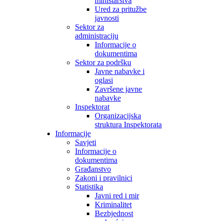
ministarstva
Ured za pritužbe
javnosti
Sektor za
administraciju
Informacije o
dokumentima
Sektor za podršku
Javne nabavke i
oglasi
Završene javne
nabavke
Inspektorat
Organizacijska
struktura Inspektorata
Informacije
Savjeti
Informacije o
dokumentima
Građanstvo
Zakoni i pravilnici
Statistika
Javni red i mir
Kriminalitet
Bezbjednost