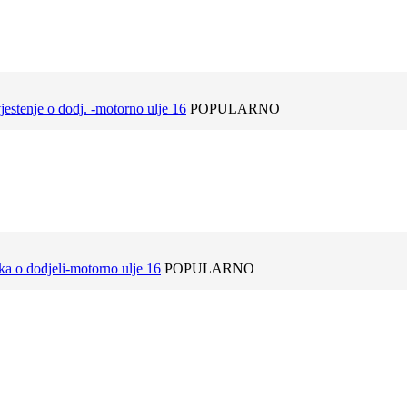
estenje o dodj. -motorno ulje 16
POPULARNO
a o dodjeli-motorno ulje 16
POPULARNO