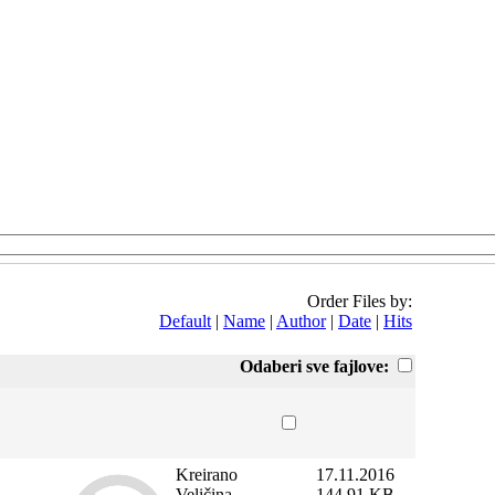
Order Files by:
Default
|
Name
|
Author
|
Date
|
Hits
Odaberi sve fajlove:
Kreirano
17.11.2016
Veličina
144.91 KB