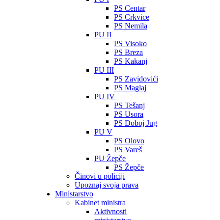
PS Centar
PS Crkvice
PS Nemila
PU II
PS Visoko
PS Breza
PS Kakanj
PU III
PS Zavidovići
PS Maglaj
PU IV
PS Tešanj
PS Usora
PS Doboj Jug
PU V
PS Olovo
PS Vareš
PU Žepče
PS Žepče
Činovi u policiji
Upoznaj svoja prava
Ministarstvo
Kabinet ministra
Aktivnosti