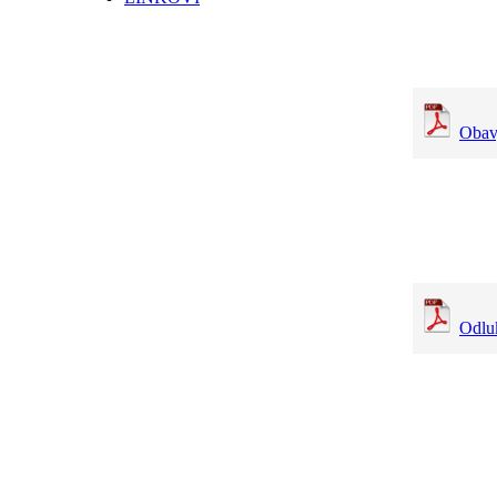
Obavj
Odluk