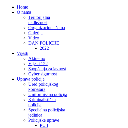
Home
O nama
Teritorijalna
nadležnost
Organizaciona šema
Galerija
Video
DAN POLICIJE
2022
Vijesti
Aktuelno
Vijesti 122
Saopćenja za javnost
Cyber sigurnost
Uprava policije
Ured policijskog
komesara
Uniformisana policija
Kriminalistička
policija
Specijalna policijska
jedinica
Policijske uprave
PU I