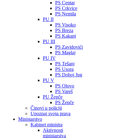
PS Centar
PS Crkvice
PS Nemila
PU II
PS Visoko
PS Breza
PS Kakanj
PU III
PS Zavidovići
PS Maglaj
PU IV
PS Tešanj
PS Usora
PS Doboj Jug
PU V
PS Olovo
PS Vareš
PU Žepče
PS Žepče
Činovi u policiji
Upoznaj svoja prava
Ministarstvo
Kabinet ministra
Aktivnosti
ministarstva