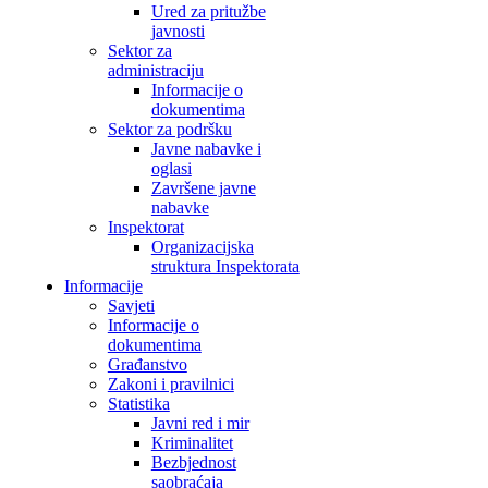
Ured za pritužbe
javnosti
Sektor za
administraciju
Informacije o
dokumentima
Sektor za podršku
Javne nabavke i
oglasi
Završene javne
nabavke
Inspektorat
Organizacijska
struktura Inspektorata
Informacije
Savjeti
Informacije o
dokumentima
Građanstvo
Zakoni i pravilnici
Statistika
Javni red i mir
Kriminalitet
Bezbjednost
saobraćaja