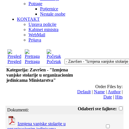
Potrage
Potjernice
Nestale osobe
KONTAKT
Uprava policije
Kabinet ministra
WebMail
Prijava
Pregled
Pretraga
Početak
Kategorija: Završen - "Izmjena
vanjske stolarije u organizacionim
jedinicama Ministarstva"
Order Files by:
Default
|
Name
|
Author
|
Date
|
Hits
Odaberi sve fajlove:
Dokumenti:
Izmjena vanjske stolarije u
organizacionim jedinicama