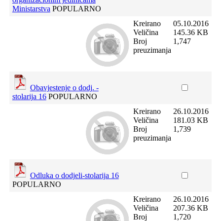
Ministarstva
POPULARNO
Kreirano
05.10.2016
Veličina
145.36 KB
Broj
1,747
preuzimanja
Obavjestenje o dodj. -
stolarija 16
POPULARNO
Kreirano
26.10.2016
Veličina
181.03 KB
Broj
1,739
preuzimanja
Odluka o dodjeli-stolarija 16
POPULARNO
Kreirano
26.10.2016
Veličina
207.36 KB
Broj
1,720