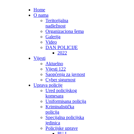
Home
O nama
Teritorijalna
nadležnost
Organizaciona šema
Galerija
Video
DAN POLICIJE
2022
Vijesti
Aktuelno
Vijesti 122
Saopćenja za javnost
Cyber sigurnost
Uprava policije
Ured policijskog
komesara
Uniformisana policija
Kriminalistička
policija
Specijalna policijska
jedinica
Policijske uprave
PU I