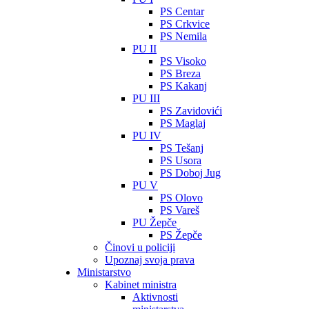
PS Centar
PS Crkvice
PS Nemila
PU II
PS Visoko
PS Breza
PS Kakanj
PU III
PS Zavidovići
PS Maglaj
PU IV
PS Tešanj
PS Usora
PS Doboj Jug
PU V
PS Olovo
PS Vareš
PU Žepče
PS Žepče
Činovi u policiji
Upoznaj svoja prava
Ministarstvo
Kabinet ministra
Aktivnosti