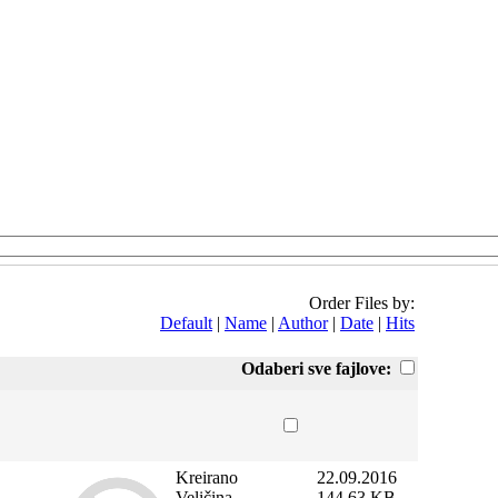
Order Files by:
Default
|
Name
|
Author
|
Date
|
Hits
Odaberi sve fajlove:
Kreirano
22.09.2016
Veličina
144.63 KB