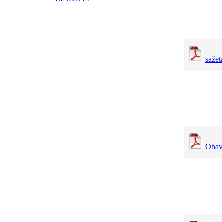
sažet
Obavj