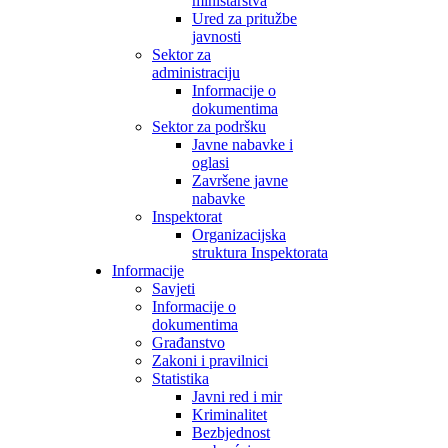
ministarstva
Ured za pritužbe
javnosti
Sektor za
administraciju
Informacije o
dokumentima
Sektor za podršku
Javne nabavke i
oglasi
Završene javne
nabavke
Inspektorat
Organizacijska
struktura Inspektorata
Informacije
Savjeti
Informacije o
dokumentima
Građanstvo
Zakoni i pravilnici
Statistika
Javni red i mir
Kriminalitet
Bezbjednost