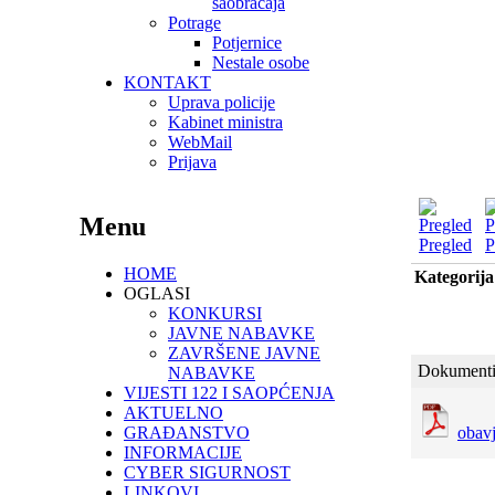
saobraćaja
Potrage
Potjernice
Nestale osobe
KONTAKT
Uprava policije
Kabinet ministra
WebMail
Prijava
Menu
Pregled
P
HOME
Kategorija
OGLASI
KONKURSI
JAVNE NABAVKE
ZAVRŠENE JAVNE
Dokumenti
NABAVKE
VIJESTI 122 I SAOPĆENJA
AKTUELNO
GRAĐANSTVO
obavj
INFORMACIJE
CYBER SIGURNOST
LINKOVI