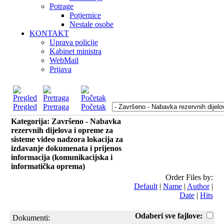
Potrage
Potjernice
Nestale osobe
KONTAKT
Uprava policije
Kabinet ministra
WebMail
Prijava
Pregled
Pretraga
Početak
Kategorija: Završeno - Nabavka
rezervnih dijelova i opreme za
sisteme video nadzora lokacija za
izdavanje dokumenata i prijenos
informacija (komunikacijska i
informatička oprema)
Order Files by:
Default
|
Name
|
Author
|
Date
|
Hits
Odaberi sve fajlove:
Dokumenti: