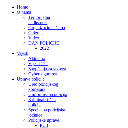
Home
O nama
Teritorijalna
nadležnost
Organizaciona šema
Galerija
Video
DAN POLICIJE
2022
Vijesti
Aktuelno
Vijesti 122
Saopćenja za javnost
Cyber sigurnost
Uprava policije
Ured policijskog
komesara
Uniformisana policija
Kriminalistička
policija
Specijalna policijska
jedinica
Policijske uprave
PU I