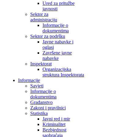
Ured za pritužbe
javnosti
Sektor za
administraciju
Informacije o
dokumentima
Sektor za podršku
Javne nabavke i
oglasi
Završene javne
nabavke
Inspektorat
Organizacijska
struktura Inspektorata
Informacije
Savjeti
Informacije o
dokumentima
Građanstvo
Zakoni i pravilnici
Statistika
Javni red i mir
Kriminalitet
Bezbjednost
saobraćaja