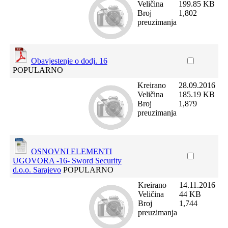
Veličina
199.85 KB
Broj
1,802
preuzimanja
Obavjestenje o dodj. 16
POPULARNO
Kreirano
28.09.2016
Veličina
185.19 KB
Broj
1,879
preuzimanja
OSNOVNI ELEMENTI
UGOVORA -16- Sword Security
d.o.o. Sarajevo
POPULARNO
Kreirano
14.11.2016
Veličina
44 KB
Broj
1,744
preuzimanja