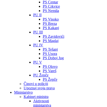
PS Centar
PS Crkvice
PS Nemila
PU II
PS Visoko
PS Breza
PS Kakanj
PU III
PS Zavidovići
PS Maglaj
PU IV
PS Tešanj
PS Usora
PS Doboj Jug
PU V
PS Olovo
PS Vareš
PU Žepče
PS Žepče
Činovi u policiji
Upoznaj svoja prava
Ministarstvo
Kabinet ministra
Aktivnosti
ministarstva