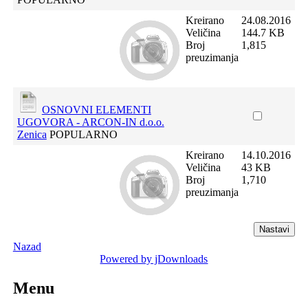
Kreirano
24.08.2016
Veličina
144.7 KB
Broj
1,815
preuzimanja
OSNOVNI ELEMENTI
UGOVORA - ARCON-IN d.o.o.
Zenica
POPULARNO
Kreirano
14.10.2016
Veličina
43 KB
Broj
1,710
preuzimanja
Nazad
Powered by jDownloads
Menu