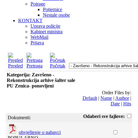
Potrage
Potjernice
Nestale osobe
KONTAKT
Uprava policije
Kabinet ministra
WebMail
Prijava
Pregled
Pretraga
Početak
Kategorija: Završeno -
Rekonstrukcija arhive šalter sale
PU Zenica- ponovljeni
Order Files by:
Default
|
Name
|
Author
|
Date
|
Hits
Odaberi sve fajlove:
Dokumenti:
obvještenje o nabavci
POPULARNO