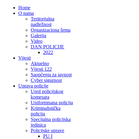
Home
O nama
Teritorijalna
nadležnost
Organizaciona šema
Galerija
Video
DAN POLICIJE
2022
Vijesti
Aktuelno
Vijesti 122
Saopćenja za javnost
Cyber sigurnost
Uprava policije
Ured policijskog
komesara
Uniformisana policija
Kriminalistička
policija
Specijalna policijska
jedinica
Policijske uprave
PU I