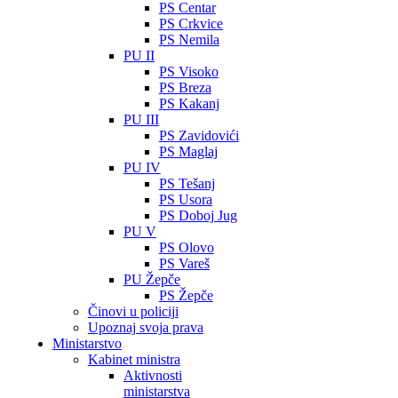
PS Centar
PS Crkvice
PS Nemila
PU II
PS Visoko
PS Breza
PS Kakanj
PU III
PS Zavidovići
PS Maglaj
PU IV
PS Tešanj
PS Usora
PS Doboj Jug
PU V
PS Olovo
PS Vareš
PU Žepče
PS Žepče
Činovi u policiji
Upoznaj svoja prava
Ministarstvo
Kabinet ministra
Aktivnosti
ministarstva