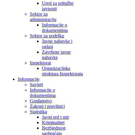
Ured za pritužbe
javnosti
Sektor za
administraciju
Informacije o
dokumentima
Sektor za podršku
Javne nabavke i
oglasi
Završene javne
nabavke
Inspektorat
Organizacijska
struktura Inspektorata
Informacije
Savjeti
Informacije o
dokumentima
Građanstvo
Zakoni i pravilnici
Statistika
Javni red i mir
Kriminalitet
Bezbjednost
saobraćaja