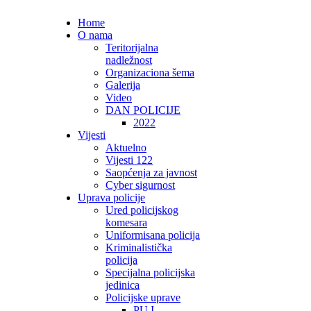
Home
O nama
Teritorijalna
nadležnost
Organizaciona šema
Galerija
Video
DAN POLICIJE
2022
Vijesti
Aktuelno
Vijesti 122
Saopćenja za javnost
Cyber sigurnost
Uprava policije
Ured policijskog
komesara
Uniformisana policija
Kriminalistička
policija
Specijalna policijska
jedinica
Policijske uprave
PU I