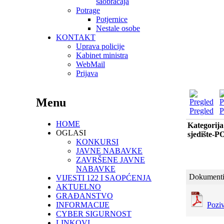
saobraćaja
Potrage
Potjernice
Nestale osobe
KONTAKT
Uprava policije
Kabinet ministra
WebMail
Prijava
Menu
Pregled
P
HOME
Kategorija
OGLASI
sjedište
KONKURSI
JAVNE NABAVKE
ZAVRŠENE JAVNE
NABAVKE
Dokumenti
VIJESTI 122 I SAOPĆENJA
AKTUELNO
GRAĐANSTVO
INFORMACIJE
Poziv
CYBER SIGURNOST
LINKOVI