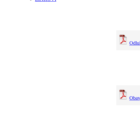
Odluk
Obavj