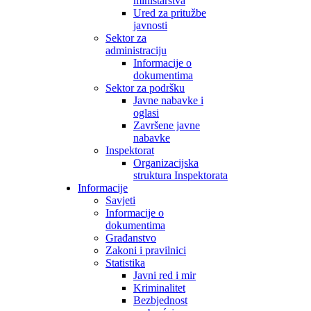
ministarstva
Ured za pritužbe
javnosti
Sektor za
administraciju
Informacije o
dokumentima
Sektor za podršku
Javne nabavke i
oglasi
Završene javne
nabavke
Inspektorat
Organizacijska
struktura Inspektorata
Informacije
Savjeti
Informacije o
dokumentima
Građanstvo
Zakoni i pravilnici
Statistika
Javni red i mir
Kriminalitet
Bezbjednost