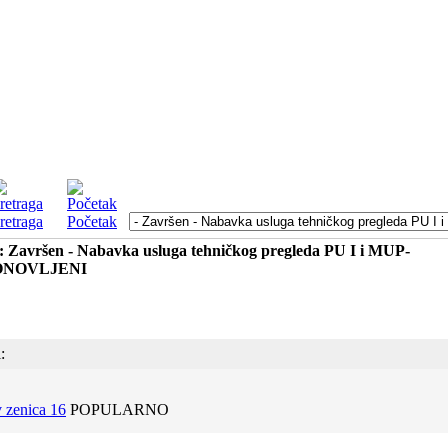
retraga
Početak
: Završen - Nabavka usluga tehničkog pregleda PU I i MUP-
-PONOVLJENI
:
 zenica 16
POPULARNO