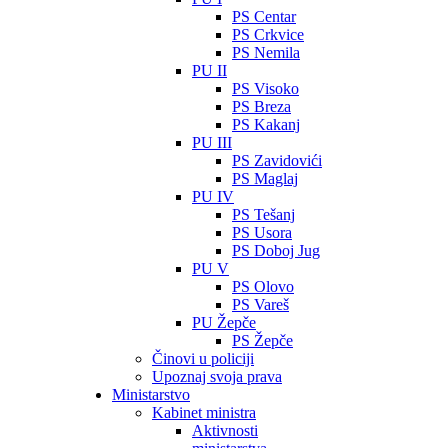
PS Centar
PS Crkvice
PS Nemila
PU II
PS Visoko
PS Breza
PS Kakanj
PU III
PS Zavidovići
PS Maglaj
PU IV
PS Tešanj
PS Usora
PS Doboj Jug
PU V
PS Olovo
PS Vareš
PU Žepče
PS Žepče
Činovi u policiji
Upoznaj svoja prava
Ministarstvo
Kabinet ministra
Aktivnosti