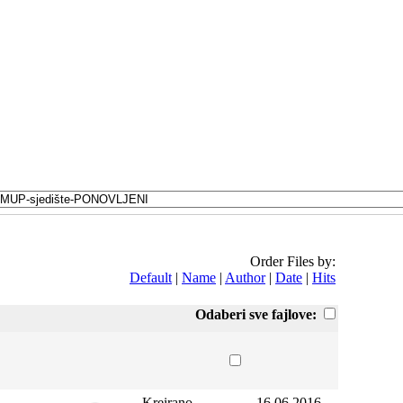
Order Files by:
Default
|
Name
|
Author
|
Date
|
Hits
Odaberi sve fajlove:
Kreirano
16.06.2016