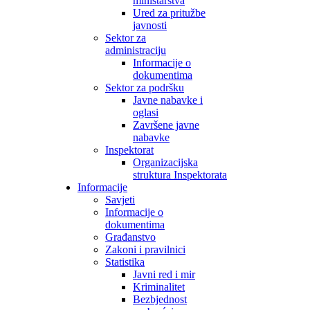
ministarstva
Ured za pritužbe
javnosti
Sektor za
administraciju
Informacije o
dokumentima
Sektor za podršku
Javne nabavke i
oglasi
Završene javne
nabavke
Inspektorat
Organizacijska
struktura Inspektorata
Informacije
Savjeti
Informacije o
dokumentima
Građanstvo
Zakoni i pravilnici
Statistika
Javni red i mir
Kriminalitet
Bezbjednost