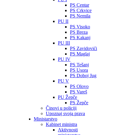
PS Centar
PS Crkvice
PS Nemila
PU II
PS Visoko
PS Breza
PS Kakanj
PU III
PS Zavidovići
PS Maglaj
PU IV
PS Tešanj
PS Usora
PS Doboj Jug
PU V
PS Olovo
PS Vareš
PU Žepče
PS Žepče
Činovi u policiji
Upoznaj svoja prava
Ministarstvo
Kabinet ministra
Aktivnosti