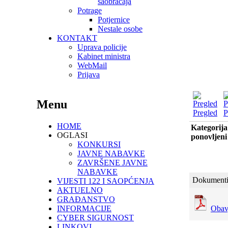
saobraćaja
Potrage
Potjernice
Nestale osobe
KONTAKT
Uprava policije
Kabinet ministra
WebMail
Prijava
Menu
Pregled
P
HOME
Kategorija
OGLASI
ponovljeni
KONKURSI
JAVNE NABAVKE
ZAVRŠENE JAVNE
NABAVKE
Dokumenti
VIJESTI 122 I SAOPĆENJA
AKTUELNO
GRAĐANSTVO
INFORMACIJE
Obav
CYBER SIGURNOST
LINKOVI