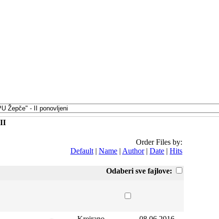
II
Order Files by:
Default
|
Name
|
Author
|
Date
|
Hits
Odaberi sve fajlove:
Kreirano
08.06.2016