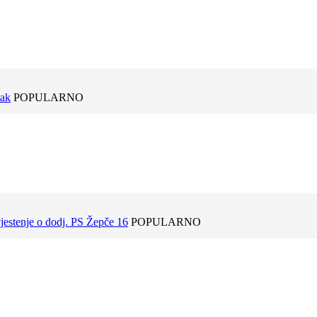
tak
POPULARNO
estenje o dodj. PS Žepče 16
POPULARNO