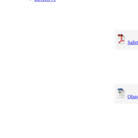
Saže
Obavj