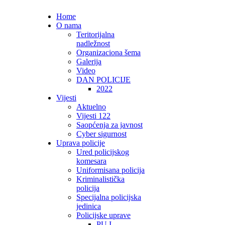
Home
O nama
Teritorijalna
nadležnost
Organizaciona šema
Galerija
Video
DAN POLICIJE
2022
Vijesti
Aktuelno
Vijesti 122
Saopćenja za javnost
Cyber sigurnost
Uprava policije
Ured policijskog
komesara
Uniformisana policija
Kriminalistička
policija
Specijalna policijska
jedinica
Policijske uprave
PU I