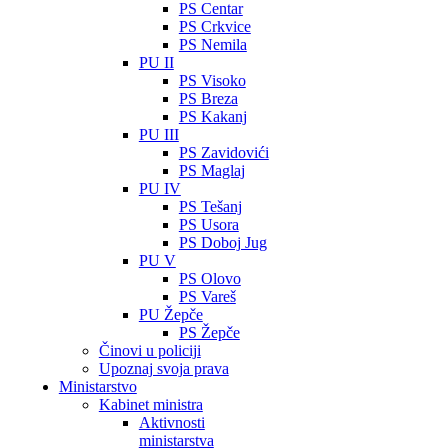
PS Centar
PS Crkvice
PS Nemila
PU II
PS Visoko
PS Breza
PS Kakanj
PU III
PS Zavidovići
PS Maglaj
PU IV
PS Tešanj
PS Usora
PS Doboj Jug
PU V
PS Olovo
PS Vareš
PU Žepče
PS Žepče
Činovi u policiji
Upoznaj svoja prava
Ministarstvo
Kabinet ministra
Aktivnosti
ministarstva