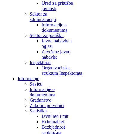
Ured za pritužbe
javnosti
Sektor za
administraciju
Informacije o
dokumentima
Sektor za podršku
Javne nabavke i
oglasi
Završene javne
nabavke
Inspektorat
Organizacijska
struktura Inspektorata
Informacije
Savjeti
Informacije o
dokumentima
Građanstvo
Zakoni i pravilnici
Statistika
Javni red i mir
Kriminalitet
Bezbjednost
saobraćaja