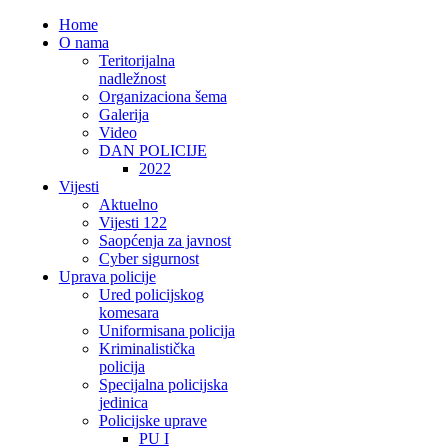
Home
O nama
Teritorijalna
nadležnost
Organizaciona šema
Galerija
Video
DAN POLICIJE
2022
Vijesti
Aktuelno
Vijesti 122
Saopćenja za javnost
Cyber sigurnost
Uprava policije
Ured policijskog
komesara
Uniformisana policija
Kriminalistička
policija
Specijalna policijska
jedinica
Policijske uprave
PU I