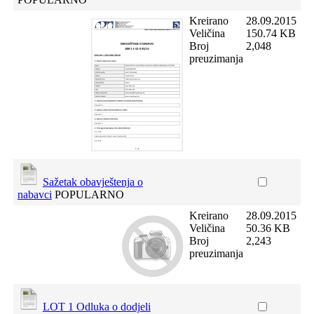
Kreirano
28.09.2015
Veličina
150.74 KB
Broj
2,048
preuzimanja
Sažetak obavještenja o
nabavci
POPULARNO
Kreirano
28.09.2015
Veličina
50.36 KB
Broj
2,243
preuzimanja
LOT 1 Odluka o dodjeli