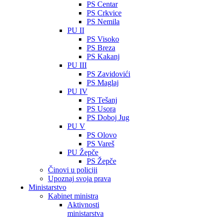
PS Centar
PS Crkvice
PS Nemila
PU II
PS Visoko
PS Breza
PS Kakanj
PU III
PS Zavidovići
PS Maglaj
PU IV
PS Tešanj
PS Usora
PS Doboj Jug
PU V
PS Olovo
PS Vareš
PU Žepče
PS Žepče
Činovi u policiji
Upoznaj svoja prava
Ministarstvo
Kabinet ministra
Aktivnosti
ministarstva