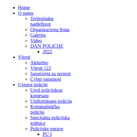
Home
O nama
Teritorijalna
nadležnost
Organizaciona šema
Galerija
Video
DAN POLICIJE
2022
Vijesti
Aktuelno
Vijesti 122
Saopćenja za javnost
Cyber sigurnost
Uprava policije
Ured policijskog
komesara
Uniformisana policija
Kriminalistička
policija
Specijalna policijska
jedinica
Policijske uprave
PU I