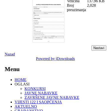
Veličina
137.96 KB
Broj
2,028
preuzimanja
Nazad
Powered by jDownloads
Menu
HOME
OGLASI
KONKURSI
JAVNE NABAVKE
ZAVRŠENE JAVNE NABAVKE
VIJESTI 122 I SAOPĆENJA
AKTUELNO
GRAĐANSTVO