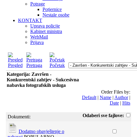
Potrage
Potjernice
Nestale osobe
KONTAKT
Uprava policije
Kabinet ministra
WebMail
Prijava
Pregled
Pretraga
Početak
Kategorija: Završen -
Konkurentski zahtjev - Sukcesivna
nabavka fotografskih usluga
Order Files by:
Default
|
Name
|
Author
|
Date
|
Hits
Odaberi sve fajlove:
Dokumenti:
Dodatno obavještenje o
nabavci
POPULARNO