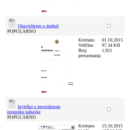
Obavještenje o dodjeli
POPULARNO
Kreirano
01.10.2015
Veličina
97.34 KB
Broj
1,921
preuzimanja
Izvještaj o provedenom
postupku nabavke
POPULARNO
Kreirano
15.10.2015