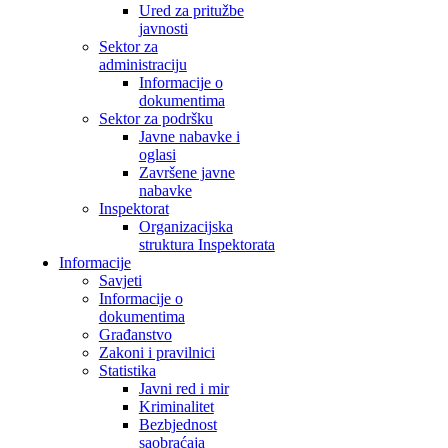
Ured za pritužbe
javnosti
Sektor za
administraciju
Informacije o
dokumentima
Sektor za podršku
Javne nabavke i
oglasi
Završene javne
nabavke
Inspektorat
Organizacijska
struktura Inspektorata
Informacije
Savjeti
Informacije o
dokumentima
Građanstvo
Zakoni i pravilnici
Statistika
Javni red i mir
Kriminalitet
Bezbjednost
saobraćaja