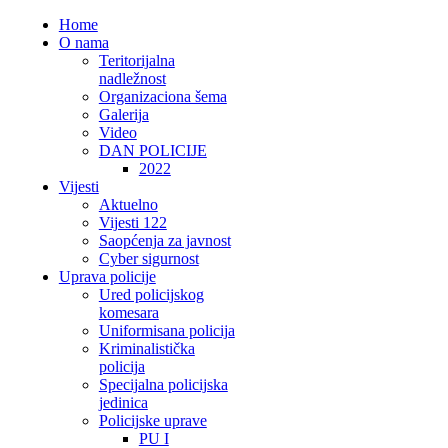
Home
O nama
Teritorijalna
nadležnost
Organizaciona šema
Galerija
Video
DAN POLICIJE
2022
Vijesti
Aktuelno
Vijesti 122
Saopćenja za javnost
Cyber sigurnost
Uprava policije
Ured policijskog
komesara
Uniformisana policija
Kriminalistička
policija
Specijalna policijska
jedinica
Policijske uprave
PU I