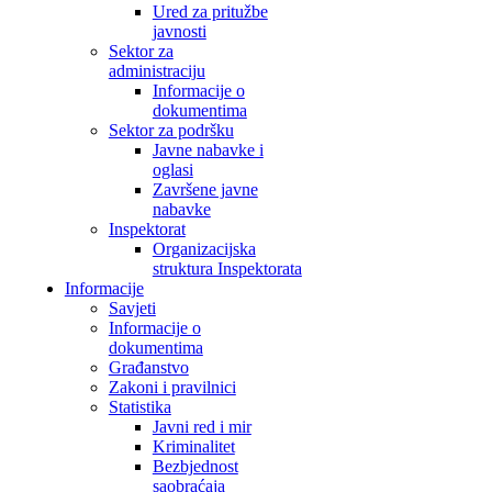
Ured za pritužbe
javnosti
Sektor za
administraciju
Informacije o
dokumentima
Sektor za podršku
Javne nabavke i
oglasi
Završene javne
nabavke
Inspektorat
Organizacijska
struktura Inspektorata
Informacije
Savjeti
Informacije o
dokumentima
Građanstvo
Zakoni i pravilnici
Statistika
Javni red i mir
Kriminalitet
Bezbjednost
saobraćaja