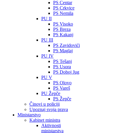
PS Centar
PS Crkvice
PS Nemila
PU II
PS Visoko
PS Breza
PS Kakanj
PU III
PS Zavidovići
PS Maglaj
PU IV
PS Tešanj
PS Usora
PS Doboj Jug
PU V
PS Olovo
PS Vareš
PU Žepče
PS Žepče
Činovi u policiji
Upoznaj svoja prava
Ministarstvo
Kabinet ministra
Aktivnosti
ministarstva