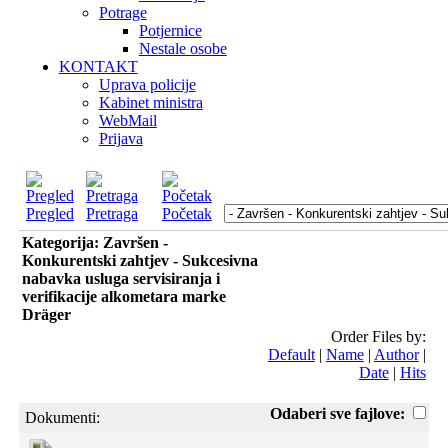
Potrage
Potjernice
Nestale osobe
KONTAKT
Uprava policije
Kabinet ministra
WebMail
Prijava
Pregled
Pretraga
Početak
Kategorija: Završen -
Konkurentski zahtjev - Sukcesivna
nabavka usluga servisiranja i
verifikacije alkometara marke
Dräger
Order Files by:
Default
|
Name
|
Author
|
Date
|
Hits
Odaberi sve fajlove:
Dokumenti: