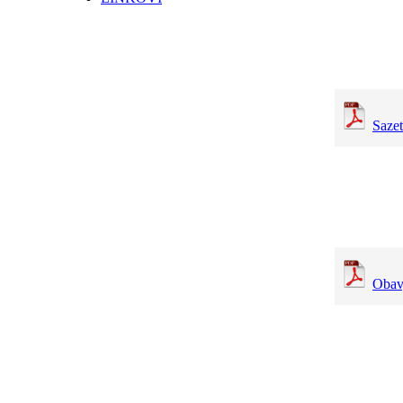
Sazet
Obav