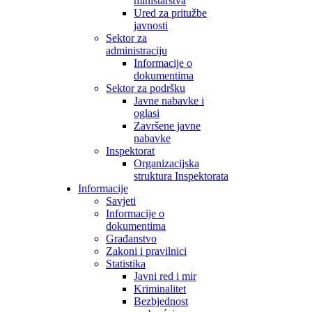
ministarstva
Ured za pritužbe
javnosti
Sektor za
administraciju
Informacije o
dokumentima
Sektor za podršku
Javne nabavke i
oglasi
Završene javne
nabavke
Inspektorat
Organizacijska
struktura Inspektorata
Informacije
Savjeti
Informacije o
dokumentima
Građanstvo
Zakoni i pravilnici
Statistika
Javni red i mir
Kriminalitet
Bezbjednost