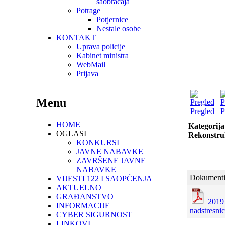
saobraćaja
Potrage
Potjernice
Nestale osobe
KONTAKT
Uprava policije
Kabinet ministra
WebMail
Prijava
Menu
Pregled
P
HOME
Kategorija
OGLASI
Rekonstruk
KONKURSI
JAVNE NABAVKE
ZAVRŠENE JAVNE
NABAVKE
Dokumenti
VIJESTI 122 I SAOPĆENJA
AKTUELNO
GRAĐANSTVO
201
INFORMACIJE
nadstresnic
CYBER SIGURNOST
LINKOVI