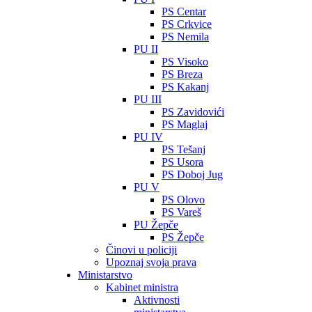
PS Centar
PS Crkvice
PS Nemila
PU II
PS Visoko
PS Breza
PS Kakanj
PU III
PS Zavidovići
PS Maglaj
PU IV
PS Tešanj
PS Usora
PS Doboj Jug
PU V
PS Olovo
PS Vareš
PU Žepče
PS Žepče
Činovi u policiji
Upoznaj svoja prava
Ministarstvo
Kabinet ministra
Aktivnosti