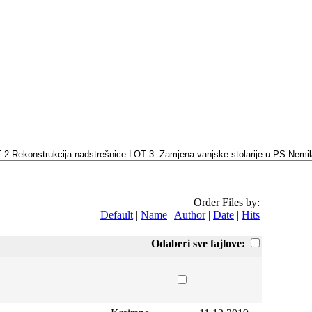
Order Files by:
Default
|
Name
|
Author
|
Date
|
Hits
Odaberi sve fajlove: