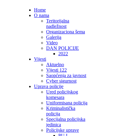
Home
O nama
Teritorijalna
nadležnost
Organizaciona šema
Galerija
Video
DAN POLICIJE
2022
Vijesti
Aktuelno
Vijesti 122
Saopćenja za javnost
Cyber sigurnost
Uprava policije
Ured policijskog
komesara
Uniformisana policija
Kriminalistička
policija
Specijalna policijska
jedinica
Policijske uprave
PU I