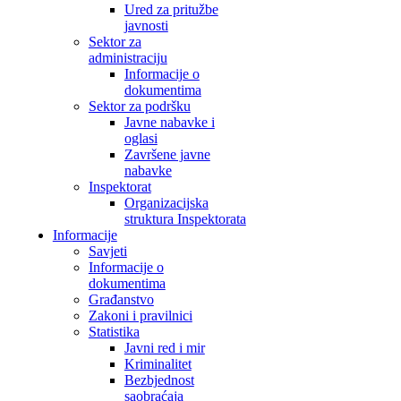
Ured za pritužbe
javnosti
Sektor za
administraciju
Informacije o
dokumentima
Sektor za podršku
Javne nabavke i
oglasi
Završene javne
nabavke
Inspektorat
Organizacijska
struktura Inspektorata
Informacije
Savjeti
Informacije o
dokumentima
Građanstvo
Zakoni i pravilnici
Statistika
Javni red i mir
Kriminalitet
Bezbjednost
saobraćaja