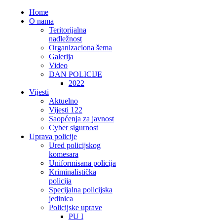
Home
O nama
Teritorijalna
nadležnost
Organizaciona šema
Galerija
Video
DAN POLICIJE
2022
Vijesti
Aktuelno
Vijesti 122
Saopćenja za javnost
Cyber sigurnost
Uprava policije
Ured policijskog
komesara
Uniformisana policija
Kriminalistička
policija
Specijalna policijska
jedinica
Policijske uprave
PU I