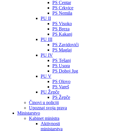
PS Centar
PS Crkvice
PS Nemila
PU II
PS Visoko
PS Breza
PS Kakanj
PU III
PS Zavidovići
PS Maglaj
PU IV
PS Tešanj
PS Usora
PS Doboj Jug
PU V
PS Olovo
PS Vareš
PU Žepče
PS Žepče
Činovi u policiji
Upoznaj svoja prava
Ministarstvo
Kabinet ministra
Aktivnosti
ministarstva