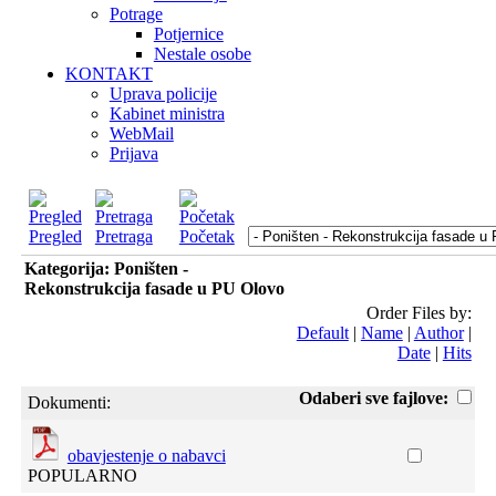
Potrage
Potjernice
Nestale osobe
KONTAKT
Uprava policije
Kabinet ministra
WebMail
Prijava
Pregled
Pretraga
Početak
Kategorija: Poništen -
Rekonstrukcija fasade u PU Olovo
Order Files by:
Default
|
Name
|
Author
|
Date
|
Hits
Odaberi sve fajlove:
Dokumenti:
obavjestenje o nabavci
POPULARNO