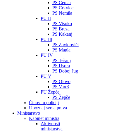
PS Centar
PS Crkvice
PS Nemila
PU II
PS Visoko
PS Breza
PS Kakanj
PU III
PS Zavidovići
PS Maglaj
PU IV
PS Tešanj
PS Usora
PS Doboj Jug
PU V
PS Olovo
PS Vareš
PU Žepče
PS Žepče
Činovi u policiji
Upoznaj svoja prava
Ministarstvo
Kabinet ministra
Aktivnosti
ministarstva