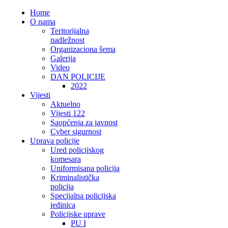
Home
O nama
Teritorijalna
nadležnost
Organizaciona šema
Galerija
Video
DAN POLICIJE
2022
Vijesti
Aktuelno
Vijesti 122
Saopćenja za javnost
Cyber sigurnost
Uprava policije
Ured policijskog
komesara
Uniformisana policija
Kriminalistička
policija
Specijalna policijska
jedinica
Policijske uprave
PU I