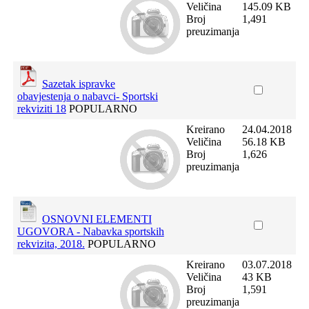
Veličina
145.09 KB
Broj
1,491
preuzimanja
Sazetak ispravke
obavjestenja o nabavci- Sportski
rekviziti 18
POPULARNO
Kreirano
24.04.2018
Veličina
56.18 KB
Broj
1,626
preuzimanja
OSNOVNI ELEMENTI
UGOVORA - Nabavka sportskih
rekvizita, 2018.
POPULARNO
Kreirano
03.07.2018
Veličina
43 KB
Broj
1,591
preuzimanja