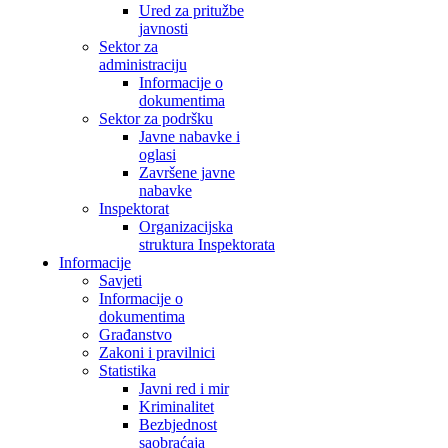
Ured za pritužbe
javnosti
Sektor za
administraciju
Informacije o
dokumentima
Sektor za podršku
Javne nabavke i
oglasi
Završene javne
nabavke
Inspektorat
Organizacijska
struktura Inspektorata
Informacije
Savjeti
Informacije o
dokumentima
Građanstvo
Zakoni i pravilnici
Statistika
Javni red i mir
Kriminalitet
Bezbjednost
saobraćaja