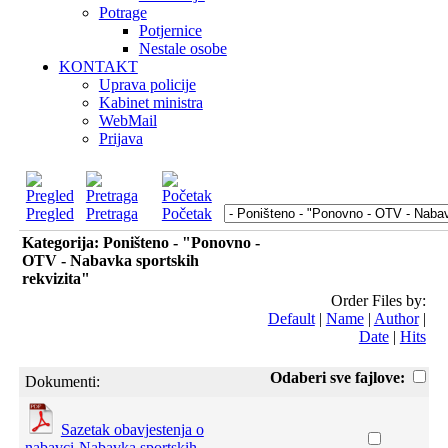
Potrage
Potjernice
Nestale osobe
KONTAKT
Uprava policije
Kabinet ministra
WebMail
Prijava
Pregled
Pretraga
Početak
Kategorija: Poništeno - "Ponovno -
OTV - Nabavka sportskih
rekvizita"
Order Files by:
Default
|
Name
|
Author
|
Date
|
Hits
Odaberi sve fajlove:
Dokumenti:
Sazetak obavjestenja o
nabavci-Nabavka sportskih