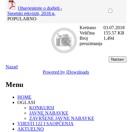
Obavjestenje o dodjeli -
Sportski rekviziti, 2018.g.
POPULARNO
Kreirano
03.07.2018
Veličina
155.57 KB
Broj
1,494
preuzimanja
Nazad
Powered by jDownloads
Menu
HOME
OGLASI
KONKURSI
JAVNE NABAVKE
ZAVRŠENE JAVNE NABAVKE
VIJESTI 122 I SAOPĆENJA
AKTUELNO