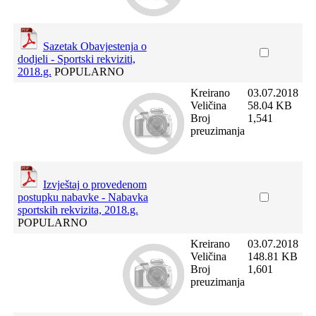
Sazetak Obavjestenja o
dodjeli - Sportski rekviziti,
2018.g.
POPULARNO
Kreirano
03.07.2018
Veličina
58.04 KB
Broj
1,541
preuzimanja
Izvještaj o provedenom
postupku nabavke - Nabavka
sportskih rekvizita, 2018.g.
POPULARNO
Kreirano
03.07.2018
Veličina
148.81 KB
Broj
1,601
preuzimanja