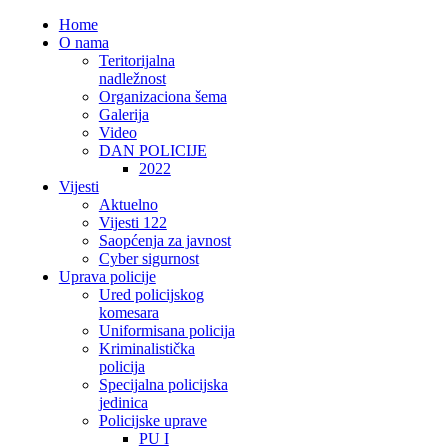
Home
O nama
Teritorijalna
nadležnost
Organizaciona šema
Galerija
Video
DAN POLICIJE
2022
Vijesti
Aktuelno
Vijesti 122
Saopćenja za javnost
Cyber sigurnost
Uprava policije
Ured policijskog
komesara
Uniformisana policija
Kriminalistička
policija
Specijalna policijska
jedinica
Policijske uprave
PU I