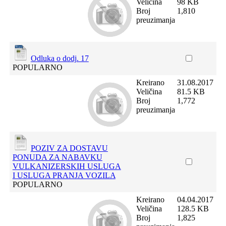
Veličina
98 KB
Broj
1,810
preuzimanja
Odluka o dodj. 17
POPULARNO
Kreirano
31.08.2017
Veličina
81.5 KB
Broj
1,772
preuzimanja
POZIV ZA DOSTAVU
PONUDA ZA NABAVKU
VULKANIZERSKIH USLUGA
I USLUGA PRANJA VOZILA
POPULARNO
Kreirano
04.04.2017
Veličina
128.5 KB
Broj
1,825