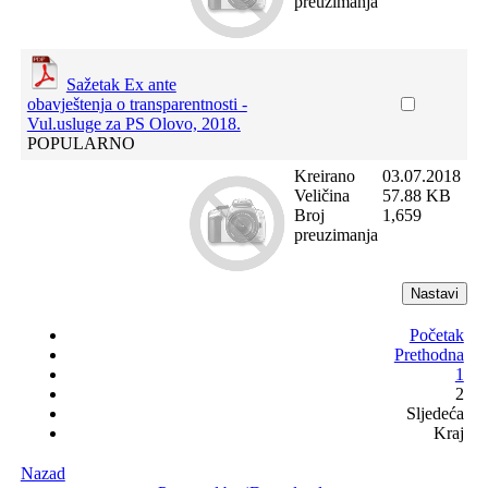
preuzimanja
Sažetak Ex ante
obavještenja o transparentnosti -
Vul.usluge za PS Olovo, 2018.
POPULARNO
Kreirano
03.07.2018
Veličina
57.88 KB
Broj
1,659
preuzimanja
Početak
Prethodna
1
2
Sljedeća
Kraj
Nazad