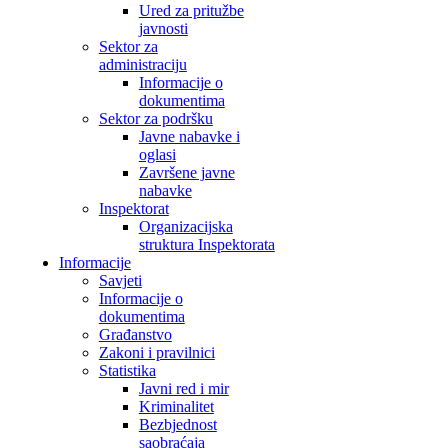
Ured za pritužbe
javnosti
Sektor za
administraciju
Informacije o
dokumentima
Sektor za podršku
Javne nabavke i
oglasi
Završene javne
nabavke
Inspektorat
Organizacijska
struktura Inspektorata
Informacije
Savjeti
Informacije o
dokumentima
Građanstvo
Zakoni i pravilnici
Statistika
Javni red i mir
Kriminalitet
Bezbjednost
saobraćaja