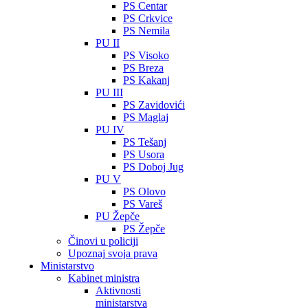
PS Centar
PS Crkvice
PS Nemila
PU II
PS Visoko
PS Breza
PS Kakanj
PU III
PS Zavidovići
PS Maglaj
PU IV
PS Tešanj
PS Usora
PS Doboj Jug
PU V
PS Olovo
PS Vareš
PU Žepče
PS Žepče
Činovi u policiji
Upoznaj svoja prava
Ministarstvo
Kabinet ministra
Aktivnosti
ministarstva