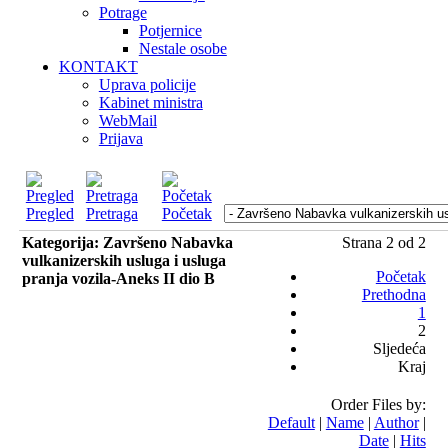
Potrage
Potjernice
Nestale osobe
KONTAKT
Uprava policije
Kabinet ministra
WebMail
Prijava
Pregled
Pretraga
Početak
Kategorija: Završeno Nabavka
Strana 2 od 2
vulkanizerskih usluga i usluga
Početak
pranja vozila-Aneks II dio B
Prethodna
1
2
Sljedeća
Kraj
Order Files by:
Default
|
Name
|
Author
|
Date
|
Hits