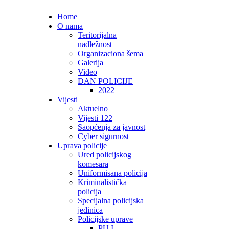
Home
O nama
Teritorijalna
nadležnost
Organizaciona šema
Galerija
Video
DAN POLICIJE
2022
Vijesti
Aktuelno
Vijesti 122
Saopćenja za javnost
Cyber sigurnost
Uprava policije
Ured policijskog
komesara
Uniformisana policija
Kriminalistička
policija
Specijalna policijska
jedinica
Policijske uprave
PU I