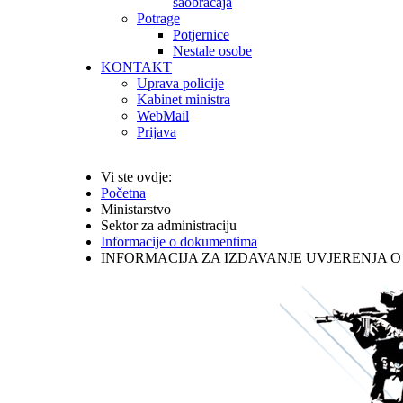
saobraćaja
Potrage
Potjernice
Nestale osobe
KONTAKT
Uprava policije
Kabinet ministra
WebMail
Prijava
Vi ste ovdje:
Početna
Ministarstvo
Sektor za administraciju
Informacije o dokumentima
INFORMACIJA ZA IZDAVANJE UVJERENJA 