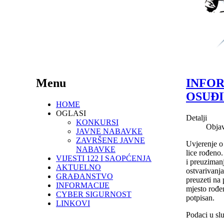
Menu
INFOR
OSUĐI
HOME
OGLASI
Detalji
KONKURSI
Objav
JAVNE NABAVKE
ZAVRŠENE JAVNE
Uvjerenje o
NABAVKE
lice rođeno
VIJESTI 122 I SAOPĆENJA
i preuziman
AKTUELNO
ostvarivanja
GRAĐANSTVO
preuzeti na
INFORMACIJE
mjesto rođen
CYBER SIGURNOST
potpisan.
LINKOVI
Podaci u slu