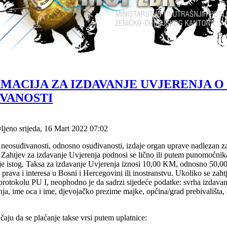
MACIJA ZA IZDAVANJE UVJERENJA O
VANOSTI
ljeno srijeda, 16 Mart 2022 07:02
 neosuđivanosti, odnosno osuđivanosti, izdaje organ uprave nadlezan z
. Zahtjev za izdavanje Uvjerenja podnosi se lično ili putem punomoćnika
je istog. Taksa za izdavanje Uvjerenja iznosi 10,00 KM, odnosno 50,00
 prava i interesa u Bosni i Hercegovini ili inostranstvu. Ukoliko se za
 protokolu PU I, neophodno je da sadrzi sijedeće podatke: svrha izdavan
ja, ime oca i ime, djevojačko prezime majke, općina/grad prebivališta, 
čaju da se plaćanje takse vrsi putem uplatnice: