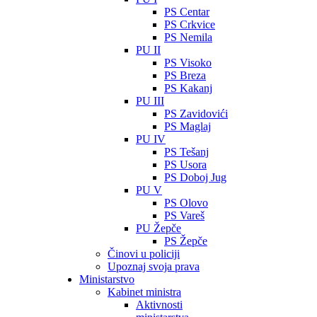
PS Centar
PS Crkvice
PS Nemila
PU II
PS Visoko
PS Breza
PS Kakanj
PU III
PS Zavidovići
PS Maglaj
PU IV
PS Tešanj
PS Usora
PS Doboj Jug
PU V
PS Olovo
PS Vareš
PU Žepče
PS Žepče
Činovi u policiji
Upoznaj svoja prava
Ministarstvo
Kabinet ministra
Aktivnosti