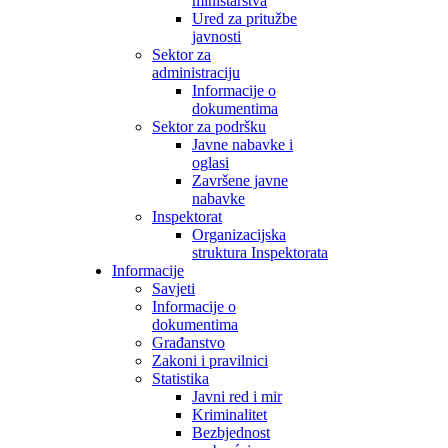
ministarstva
Ured za pritužbe
javnosti
Sektor za
administraciju
Informacije o
dokumentima
Sektor za podršku
Javne nabavke i
oglasi
Završene javne
nabavke
Inspektorat
Organizacijska
struktura Inspektorata
Informacije
Savjeti
Informacije o
dokumentima
Građanstvo
Zakoni i pravilnici
Statistika
Javni red i mir
Kriminalitet
Bezbjednost