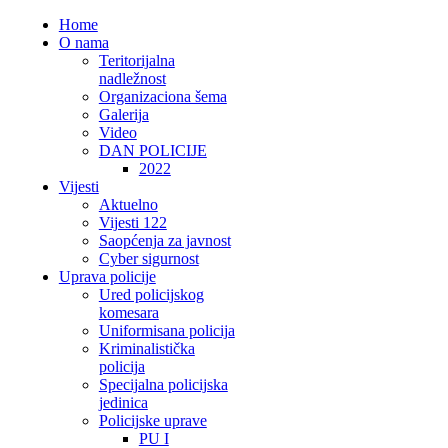
Home
O nama
Teritorijalna
nadležnost
Organizaciona šema
Galerija
Video
DAN POLICIJE
2022
Vijesti
Aktuelno
Vijesti 122
Saopćenja za javnost
Cyber sigurnost
Uprava policije
Ured policijskog
komesara
Uniformisana policija
Kriminalistička
policija
Specijalna policijska
jedinica
Policijske uprave
PU I