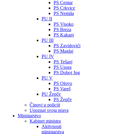
PS Centar
PS Crkvice
PS Nemila
PU II
PS Visoko
PS Breza
PS Kakanj
PU III
PS Zavidovići
PS Maglaj
PU IV
PS Tešanj
PS Usora
PS Doboj Jug
PU V
PS Olovo
PS Vareš
PU Žepče
PS Žepče
Činovi u policiji
Upoznaj svoja prava
Ministarstvo
Kabinet ministra
Aktivnosti
ministarstva