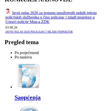
Javni oglas 2026 za popunu upražnjenih radnih mjesta
policijskih službenika u činu policajac i mlađi inspektor u
Upravi policije Mup-a ZDK
03.08.26
JAVNI OGLAS 2026 POLICAJAC I MLAĐI INSPEKTOR
Pregled tema
Po posjećenosti
Po naslovu
Saopćenja