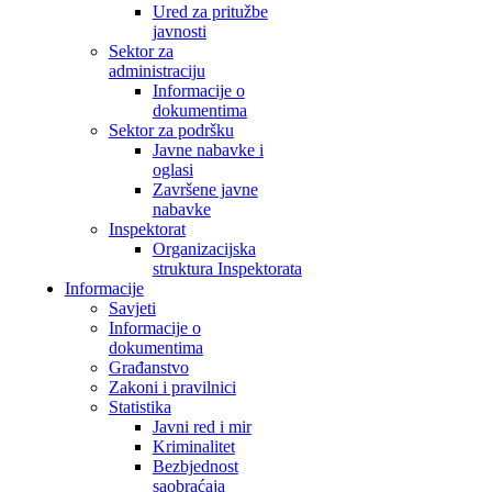
Ured za pritužbe
javnosti
Sektor za
administraciju
Informacije o
dokumentima
Sektor za podršku
Javne nabavke i
oglasi
Završene javne
nabavke
Inspektorat
Organizacijska
struktura Inspektorata
Informacije
Savjeti
Informacije o
dokumentima
Građanstvo
Zakoni i pravilnici
Statistika
Javni red i mir
Kriminalitet
Bezbjednost
saobraćaja