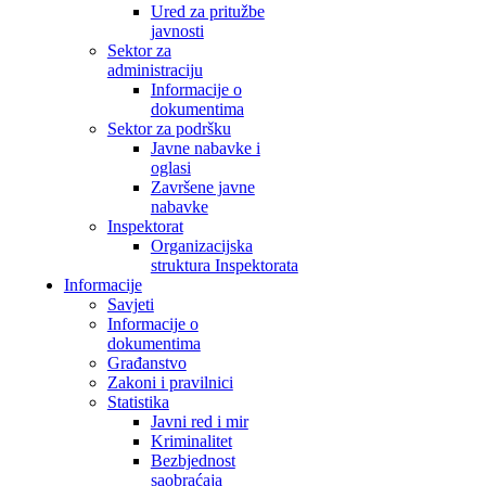
Ured za pritužbe
javnosti
Sektor za
administraciju
Informacije o
dokumentima
Sektor za podršku
Javne nabavke i
oglasi
Završene javne
nabavke
Inspektorat
Organizacijska
struktura Inspektorata
Informacije
Savjeti
Informacije o
dokumentima
Građanstvo
Zakoni i pravilnici
Statistika
Javni red i mir
Kriminalitet
Bezbjednost
saobraćaja