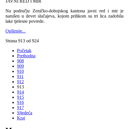
JAVNI RED I MIR
Na području Zeničko-dobojskog kantona javni red i mir je
narušen u devet slučajeva, kojom prilikom su tri lica zadobila
lake tjelesne povrede.
Opširnije...
Strana 913 od 924
Početak
Prethodna
908
909
910
911
912
913
914
915
916
917
Sljedeća
Kraj