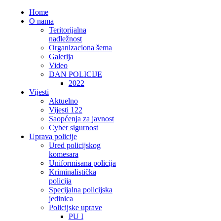
Home
O nama
Teritorijalna
nadležnost
Organizaciona šema
Galerija
Video
DAN POLICIJE
2022
Vijesti
Aktuelno
Vijesti 122
Saopćenja za javnost
Cyber sigurnost
Uprava policije
Ured policijskog
komesara
Uniformisana policija
Kriminalistička
policija
Specijalna policijska
jedinica
Policijske uprave
PU I