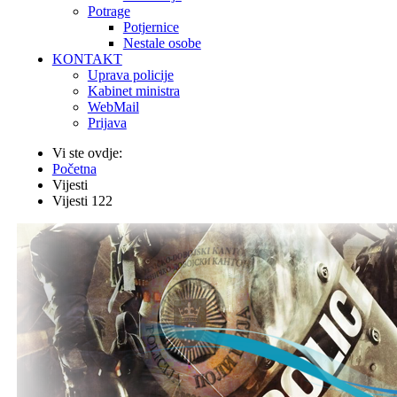
Potrage
Potjernice
Nestale osobe
KONTAKT
Uprava policije
Kabinet ministra
WebMail
Prijava
Vi ste ovdje:
Početna
Vijesti
Vijesti 122