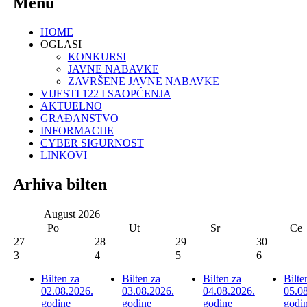
Menu
HOME
OGLASI
KONKURSI
JAVNE NABAVKE
ZAVRŠENE JAVNE NABAVKE
VIJESTI 122 I SAOPĆENJA
AKTUELNO
GRAĐANSTVO
INFORMACIJE
CYBER SIGURNOST
LINKOVI
Arhiva bilten
August
2026
Po
Ut
Sr
Ce
27
28
29
30
3
4
5
6
Bilten za
Bilten za
Bilten za
Bilte
02.08.2026.
03.08.2026.
04.08.2026.
05.0
godine
godine
godine
godi