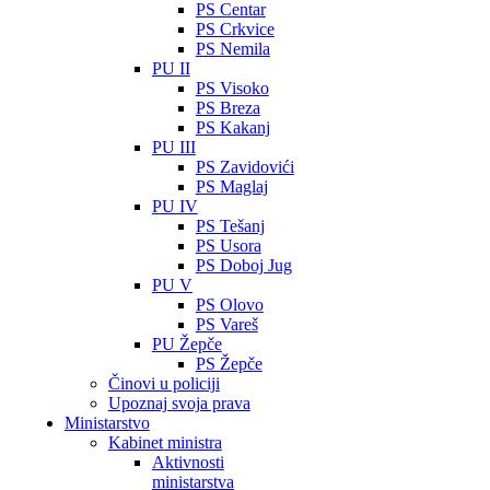
PS Centar
PS Crkvice
PS Nemila
PU II
PS Visoko
PS Breza
PS Kakanj
PU III
PS Zavidovići
PS Maglaj
PU IV
PS Tešanj
PS Usora
PS Doboj Jug
PU V
PS Olovo
PS Vareš
PU Žepče
PS Žepče
Činovi u policiji
Upoznaj svoja prava
Ministarstvo
Kabinet ministra
Aktivnosti
ministarstva