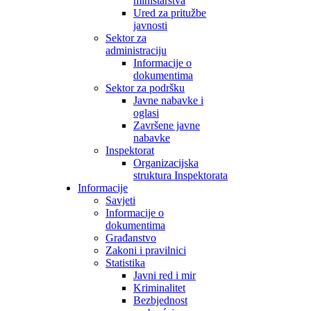
ministarstva
Ured za pritužbe
javnosti
Sektor za
administraciju
Informacije o
dokumentima
Sektor za podršku
Javne nabavke i
oglasi
Završene javne
nabavke
Inspektorat
Organizacijska
struktura Inspektorata
Informacije
Savjeti
Informacije o
dokumentima
Građanstvo
Zakoni i pravilnici
Statistika
Javni red i mir
Kriminalitet
Bezbjednost