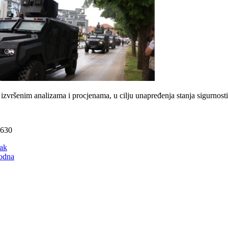
 izvršenim analizama i procjenama, u cilju unapređenja stanja sigurnost
 630
ak
odna