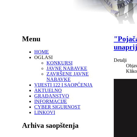
Menu
"Pojača
unaprij
HOME
OGLASI
Detalji
KONKURSI
Objav
JAVNE NABAVKE
Kliko
ZAVRŠENE JAVNE
NABAVKE
VIJESTI 122 I SAOPĆENJA
AKTUELNO
GRAĐANSTVO
INFORMACIJE
CYBER SIGURNOST
LINKOVI
Arhiva saopštenja