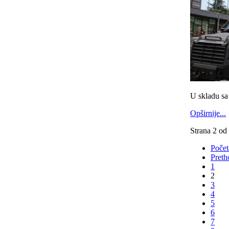
U skladu sa
Opširnije...
Strana 2 od
Počet
Preth
1
2
3
4
5
6
7