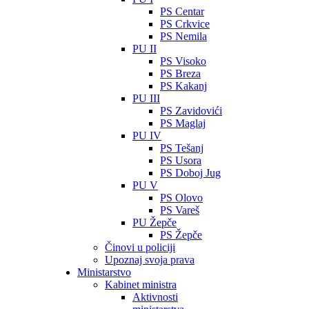
PS Centar
PS Crkvice
PS Nemila
PU II
PS Visoko
PS Breza
PS Kakanj
PU III
PS Zavidovići
PS Maglaj
PU IV
PS Tešanj
PS Usora
PS Doboj Jug
PU V
PS Olovo
PS Vareš
PU Žepče
PS Žepče
Činovi u policiji
Upoznaj svoja prava
Ministarstvo
Kabinet ministra
Aktivnosti