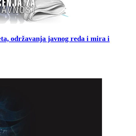
ta, održavanja javnog reda i mira i