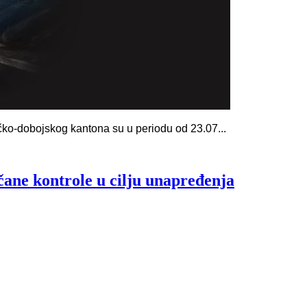
ičko-dobojskog kantona su u periodu od 23.07...
čane kontrole u cilju unapređenja