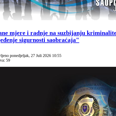
ne mjere i radnje na suzbijanju kriminalite
eđenje sigurnosti saobraćaja"
ljeno ponedjeljak, 27 Juli 2026 10:55
va: 59