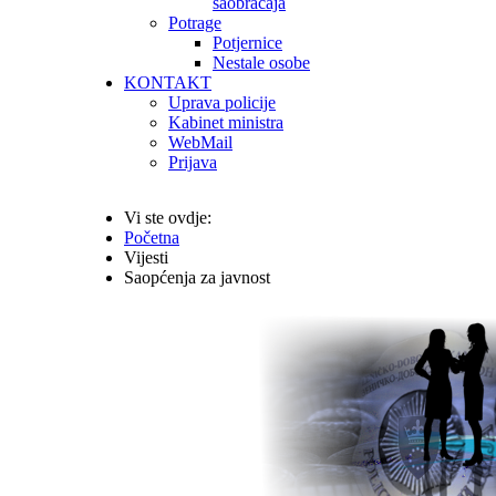
saobraćaja
Potrage
Potjernice
Nestale osobe
KONTAKT
Uprava policije
Kabinet ministra
WebMail
Prijava
Vi ste ovdje:
Početna
Vijesti
Saopćenja za javnost