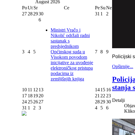
August
2026
Po
Ut
Sr
Ce
Pe
Su
Ne
27
28
29
30
31
1
2
6
Ministri Vračo i
Nikolić održali radni
sastanak s
predsjednikom
3
4
5
Općinskog suda u
7
8
9
Policijski
Visokom povodom
inicijative za uvođenje
Opširnije...
elektroničkog pristupa
podacima iz
Policij
zemljišnjih knjiga
stanja 
10
11
12
13
14
15
16
17
18
19
20
21
22
23
Detalji
24
25
26
27
28
29
30
Objav
31
1
2
3
4
5
6
Kliko