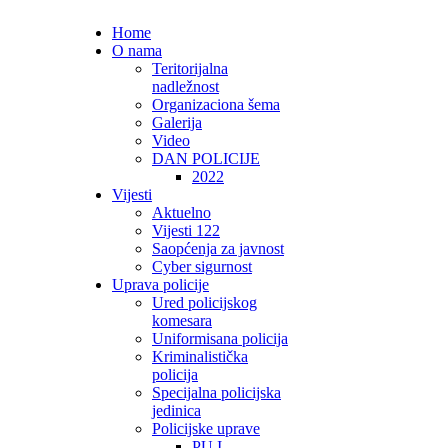
Home
O nama
Teritorijalna
nadležnost
Organizaciona šema
Galerija
Video
DAN POLICIJE
2022
Vijesti
Aktuelno
Vijesti 122
Saopćenja za javnost
Cyber sigurnost
Uprava policije
Ured policijskog
komesara
Uniformisana policija
Kriminalistička
policija
Specijalna policijska
jedinica
Policijske uprave
PU I