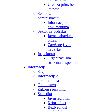
ministarstva
Ured za pritužbe
javnosti
Sektor za
administraciju
Informacije o
dokumentima
Sektor za podršku
Javne nabavke i
oglasi
Završene javne
nabavke
Inspektorat
Organizacijska
struktura Inspektorata
Informacije
Savjeti
Informacije o
dokumentima
Građanstvo
Zakoni i pravilnici
Statistika
Javni red i mir
Kriminalitet
Bezbjednost