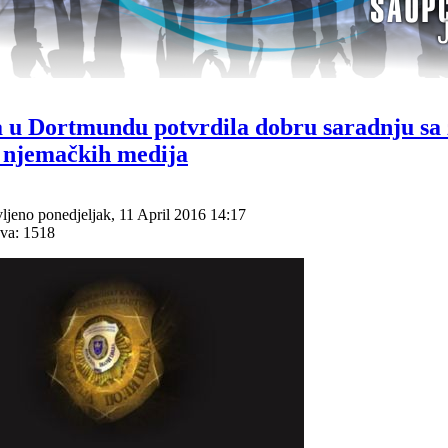
a u Dortmundu potvrdila dobru saradnju sa
e njemačkih medija
ljeno ponedjeljak, 11 April 2016 14:17
va: 1518