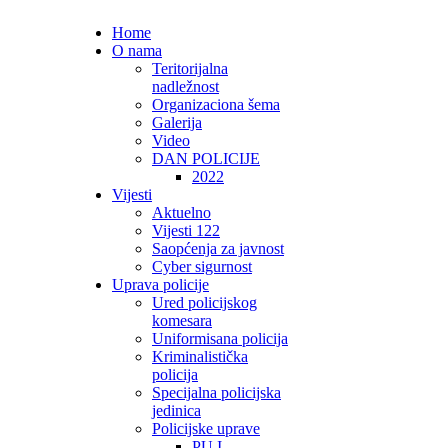
Home
O nama
Teritorijalna
nadležnost
Organizaciona šema
Galerija
Video
DAN POLICIJE
2022
Vijesti
Aktuelno
Vijesti 122
Saopćenja za javnost
Cyber sigurnost
Uprava policije
Ured policijskog
komesara
Uniformisana policija
Kriminalistička
policija
Specijalna policijska
jedinica
Policijske uprave
PU I