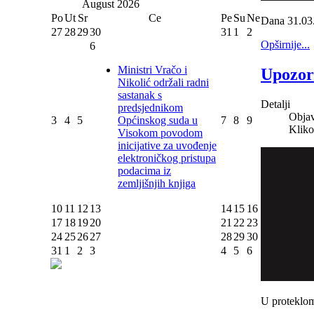
August
2026
Po
Ut
Sr
Ce
Pe
Su
Ne
Dana 31.03.
27
28
29
30
31
1
2
Opširnije...
6
Ministri Vračo i
Upozor
Nikolić održali radni
sastanak s
Detalji
predsjednikom
Objav
3
4
5
Općinskog suda u
7
8
9
Kliko
Visokom povodom
inicijative za uvođenje
elektroničkog pristupa
podacima iz
zemljišnjih knjiga
10
11
12
13
14
15
16
17
18
19
20
21
22
23
24
25
26
27
28
29
30
31
1
2
3
4
5
6
U proteklom