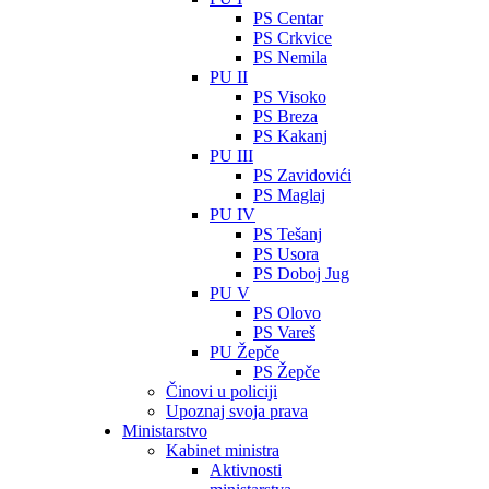
PS Centar
PS Crkvice
PS Nemila
PU II
PS Visoko
PS Breza
PS Kakanj
PU III
PS Zavidovići
PS Maglaj
PU IV
PS Tešanj
PS Usora
PS Doboj Jug
PU V
PS Olovo
PS Vareš
PU Žepče
PS Žepče
Činovi u policiji
Upoznaj svoja prava
Ministarstvo
Kabinet ministra
Aktivnosti