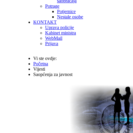
saobraćaja
Potrage
Potjernice
Nestale osobe
KONTAKT
Uprava policije
Kabinet ministra
WebMail
Prijava
Vi ste ovdje:
Početna
Vijesti
Saopćenja za javnost