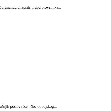
 Dortmundu uhapsila grupu provalnika...
rašnjih poslova Zeničko-dobojskog...