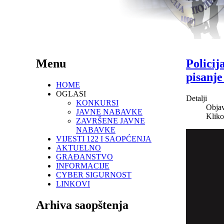
Menu
Policij
pisanj
HOME
OGLASI
Detalji
KONKURSI
Objav
JAVNE NABAVKE
Kliko
ZAVRŠENE JAVNE
NABAVKE
VIJESTI 122 I SAOPĆENJA
AKTUELNO
GRAĐANSTVO
INFORMACIJE
CYBER SIGURNOST
LINKOVI
Arhiva saopštenja