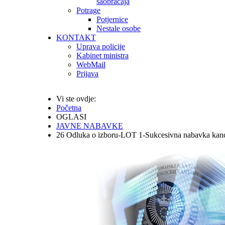
saobraćaja
Potrage
Potjernice
Nestale osobe
KONTAKT
Uprava policije
Kabinet ministra
WebMail
Prijava
Vi ste ovdje:
Početna
OGLASI
JAVNE NABAVKE
26 Odluka o izboru-LOT 1-Sukcesivna nabavka kanc