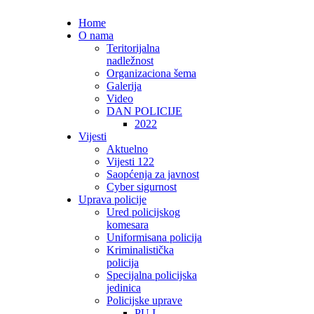
Home
O nama
Teritorijalna
nadležnost
Organizaciona šema
Galerija
Video
DAN POLICIJE
2022
Vijesti
Aktuelno
Vijesti 122
Saopćenja za javnost
Cyber sigurnost
Uprava policije
Ured policijskog
komesara
Uniformisana policija
Kriminalistička
policija
Specijalna policijska
jedinica
Policijske uprave
PU I