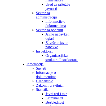
ministarstva
Ured za pritužbe
javnosti
Sektor za
administraciju
Informacije o
dokumentima
Sektor za podršku
Javne nabavke i
oglasi
Završene javne
nabavke
Inspektorat
Organizacijska
struktura Inspektorata
Informacije
Savjeti
Informacije o
dokumentima
Građanstvo
Zakoni i pravilnici
Statistika
Javni red i mir
Kriminalitet
Bezbjednost