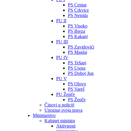
PS Centar
PS Crkvice
PS Nemila
PU II
PS Visoko
PS Breza
PS Kakanj
PU III
PS Zavidovići
PS Maglaj
PU IV
PS Tešanj
PS Usora
PS Doboj Jug
PU V
PS Olovo
PS Vareš
PU Žepče
PS Žepče
Činovi u policiji
Upoznaj svoja prava
Ministarstvo
Kabinet ministra
Aktivnosti