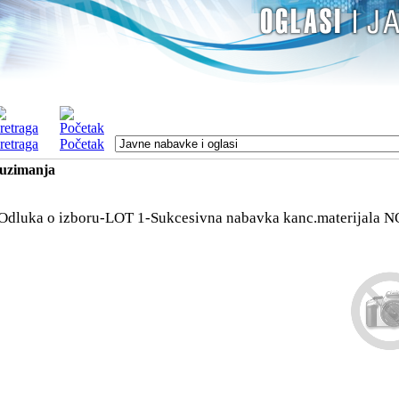
retraga
Početak
euzimanja
Odluka o izboru-LOT 1-Sukcesivna nabavka kanc.materijala
N