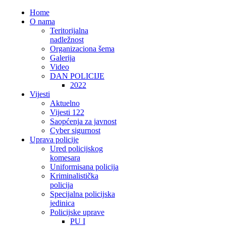
Home
O nama
Teritorijalna
nadležnost
Organizaciona šema
Galerija
Video
DAN POLICIJE
2022
Vijesti
Aktuelno
Vijesti 122
Saopćenja za javnost
Cyber sigurnost
Uprava policije
Ured policijskog
komesara
Uniformisana policija
Kriminalistička
policija
Specijalna policijska
jedinica
Policijske uprave
PU I