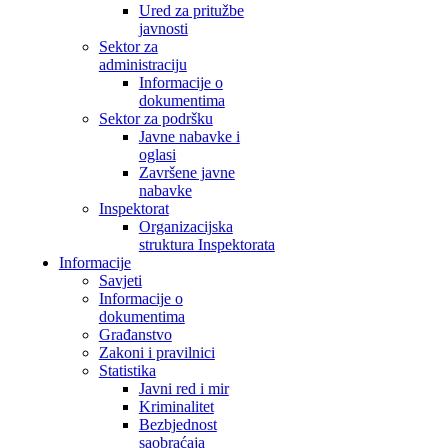
Ured za pritužbe
javnosti
Sektor za
administraciju
Informacije o
dokumentima
Sektor za podršku
Javne nabavke i
oglasi
Završene javne
nabavke
Inspektorat
Organizacijska
struktura Inspektorata
Informacije
Savjeti
Informacije o
dokumentima
Građanstvo
Zakoni i pravilnici
Statistika
Javni red i mir
Kriminalitet
Bezbjednost
saobraćaja