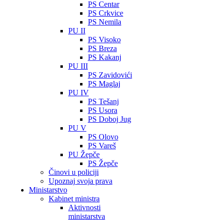
PS Centar
PS Crkvice
PS Nemila
PU II
PS Visoko
PS Breza
PS Kakanj
PU III
PS Zavidovići
PS Maglaj
PU IV
PS Tešanj
PS Usora
PS Doboj Jug
PU V
PS Olovo
PS Vareš
PU Žepče
PS Žepče
Činovi u policiji
Upoznaj svoja prava
Ministarstvo
Kabinet ministra
Aktivnosti
ministarstva