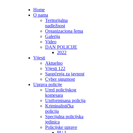
Home
O nama
Teritorijalna
nadležnost
Organizaciona šema
Galerija
Video
DAN POLICIJE
2022
Vijesti
Aktuelno
Vijesti 122
Saopćenja za javnost
Cyber sigurnost
Uprava policije
Ured policijskog
komesara
Uniformisana policija
Kriminalistička
policija
Specijalna policijska
jedinica
Policijske uprave
PU I