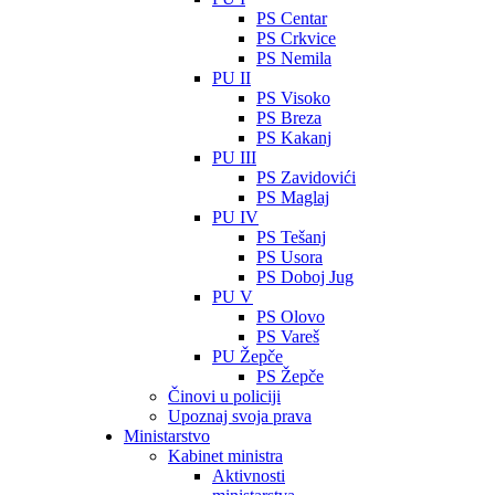
PS Centar
PS Crkvice
PS Nemila
PU II
PS Visoko
PS Breza
PS Kakanj
PU III
PS Zavidovići
PS Maglaj
PU IV
PS Tešanj
PS Usora
PS Doboj Jug
PU V
PS Olovo
PS Vareš
PU Žepče
PS Žepče
Činovi u policiji
Upoznaj svoja prava
Ministarstvo
Kabinet ministra
Aktivnosti