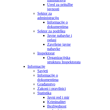
ministarstva
Ured za pritužbe
javnosti
Sektor za
administraciju
Informacije o
dokumentima
Sektor za podršku
Javne nabavke i
oglasi
Završene javne
nabavke
Inspektorat
Organizacijska
struktura Inspektorata
Informacije
Savjeti
Informacije o
dokumentima
Građanstvo
Zakoni i pravilnici
Statistika
Javni red i mir
Kriminalitet
Bezbjednost