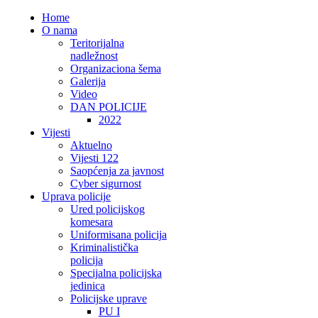
Home
O nama
Teritorijalna
nadležnost
Organizaciona šema
Galerija
Video
DAN POLICIJE
2022
Vijesti
Aktuelno
Vijesti 122
Saopćenja za javnost
Cyber sigurnost
Uprava policije
Ured policijskog
komesara
Uniformisana policija
Kriminalistička
policija
Specijalna policijska
jedinica
Policijske uprave
PU I