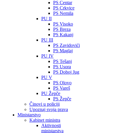
PS Centar
PS Crkvice
PS Nemila
PU II
PS Visoko
PS Breza
PS Kakanj
PU III
PS Zavidovići
PS Maglaj
PU IV
PS Tešanj
PS Usora
PS Doboj Jug
PU V
PS Olovo
PS Vareš
PU Žepče
PS Žepče
Činovi u policiji
Upoznaj svoja prava
Ministarstvo
Kabinet ministra
Aktivnosti
ministarstva