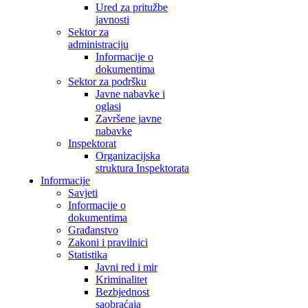
Ured za pritužbe
javnosti
Sektor za
administraciju
Informacije o
dokumentima
Sektor za podršku
Javne nabavke i
oglasi
Završene javne
nabavke
Inspektorat
Organizacijska
struktura Inspektorata
Informacije
Savjeti
Informacije o
dokumentima
Građanstvo
Zakoni i pravilnici
Statistika
Javni red i mir
Kriminalitet
Bezbjednost
saobraćaja