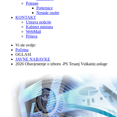
Potrage
Potjernice
Nestale osobe
KONTAKT
Uprava policije
Kabinet ministra
WebMail
Prijava
Vi ste ovdje:
Početna
OGLASI
JAVNE NABAVKE
2026 Obavjestenje o izboru -PS Tesanj Vulkaniz.usluge